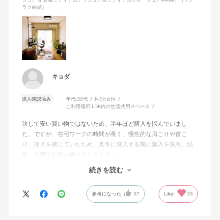
ラク納品］
キョダ
購入確認済み
年代:
30代
性別:
女性
ご利用場所:
LDK内の生活共用スペース
決して安い買い物ではないため、半年ほど購入を悩んでいまし
た。ですが、在宅ワークの時間が長く、慢性的な肩こりや首こ
り、冷えを感じていたため、真冬に突入する前に購入を決意。結
果、大満足の買い物となりました！
続きを読む
わたしはモニター2台を使って作業をしていますが、前のめりの姿
勢で作業に集中をしたいときも、少し引いて2台のモニター全体を
参考になった
37
Like!
35
俯瞰したいときも、自分の動きに座面が前後してついてきてくれ
るので、常に解放感と安定感があります。