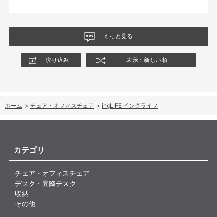
良い商品をありがとうございました。なお、組み立てサービスを
自分が思ってた以上に生活空間になじみ、見た目も機能もとって
利用しましたが、このサービスは利用した方が良さそうです。1人
も満足。長く大切に使いたいと思います。
でするのは少し大変そうな感じをうけました。
もっと見る
絞り込み
表示：新しい順
ホーム
>
チェア・オフィスチェア
>
ingLIFE イングライフ
カテゴリ
チェア・オフィスチェア
デスク・昇降デスク
収納
その他