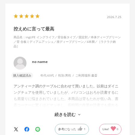
疲れたときは背もたれに体重をあずけ、ノビができることもうれ
しいです。わたしは身長が高くないため、ノビをしたときにちょ
うど背面の角が肩甲骨の下にあたるのが気持ちいい……！
2026.7.25
控えめに言って最高
座面はゆらゆら左右にも揺れて、スキマなく続きがちなオンライ
ンミーティングの時間も、からだを動かすことでリラックスでき
商品名：ingLIFE イングライフ／背合板タイプ／固定肘／本体ディープグリーン
／背 合板ミディアムアッシュ／座ディープグリーン／4本脚／［ラクラク納
ます。使ってみて気づいたことですが、固定肘の裏面、にぎった
品］
ときに指があたる部分が、ほどよくプニプニと柔らかく安心感が
ありますね。
no name
無意識にムダな力が入った状態でPC作業をする毎日でしたが、か
らだに余計な力をかけず、集中して座り続けられるようになりま
購入確認済み
年代:
60代
性別:
男性
ご利用場所:
書斎
した。
アンティーク調のテーブルに合わせて買いました。以前はダイニ
ングチェアを使用していましたが、パソコンはおろか読書するに
リビングにワークスペースがあるため、インテリアになじむよ
も肩凝りに悩まされていました。本商品は背もたれが低い為、書
う、背もたれは合板ミディアムアッシュ、4本脚を選択しました
斎コーナーに驚くほどマッチし、長時間の作業や読書でも疲れる
が、より解放感をもって座りたいかたは、キャスター付きを選ん
事がありません。木の背もたれも痛くなる事はなく、深く背中を
だほうがいいと思います。ラクラク納品で配送をお願いしたとこ
続きを読む
あずければうたた寝も出来ます。
ろ、作業員のかたがとてもていねいでテキパキと組み立てくださ
パソコン作業をする時は自然と背筋が伸びて肩凝りなどはしませ
り、「いよいよ使える！」というワクワクもありました。
参考になった
1
Like!
0
ん。