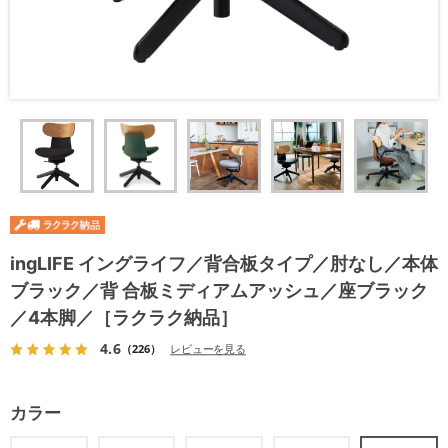
ingLIFE イングライフ／背合板タイプ／肘なし／本体
ブラック／背 合板ミディアムアッシュ／座ブラック
／4本脚／［ラクラク納品］
4.6
（226）
レビューを見る
カラー