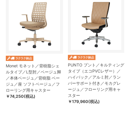
PUNTO プント／キルティング
Monet モネット／背樹脂シェ
タイプ（エコPVCレザー）／
ルタイプ／L型肘／ベージュ脚
ハイバック／アルミ肘／ラン
／本体ベージュ／背樹脂 ベー
バーサポート付き／モカグレ
ジュ／座 ソフトベージュ／フ
ージュ／フローリング用キャ
ローリング用キャスター
スター
￥74,250(税込)
￥179,960(税込)