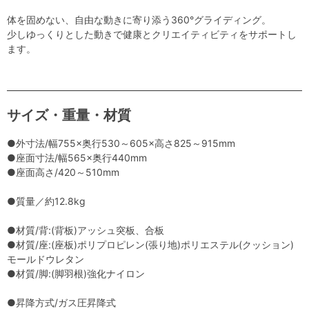
体を固めない、自由な動きに寄り添う360°グライディング。
少しゆっくりとした動きで健康とクリエイティビティをサポートし
ます。
サイズ・重量・材質
●外寸法/幅755×奥行530～605×高さ825～915mm
●座面寸法/幅565×奥行440mm
●座面高さ/420～510mm
●質量／約12.8kg
●材質/背:(背板)アッシュ突板、合板
●材質/座:(座板)ポリプロピレン(張り地)ポリエステル(クッション)
モールドウレタン
●材質/脚:(脚羽根)強化ナイロン
●昇降方式/ガス圧昇降式