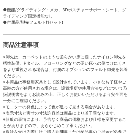
●機能/グライディング・メカ、3Dポスチャーサポートシート、グ
ライディング固定機能なし
●付属品/脚先フェルト(1セット)
商品注意事項
※脚先は、カーペットのような柔らかい床に適したナイロン脚先を
標準装備。Pタイル、フローリングなどの硬い床への傷つけにくさ
をより重視される場合は、付属のオプションのフェルト脚先を装着
ください。
※本商品は事務用家具として設計されています。小さなお子様やご
高齢の方が使用される場合は、設置場所や使用方法などについて取
扱説明書をよくお読みの上、正しくお使いいただけるよう安全面を
十分にご確認ください。
※モニターの発色によって色が違って見える場合があります。
※表示寸法と実寸の寸法許容差は商品により若干異なります。
※諸般の事情により、予告なく商品の価格および仕様を変更するこ
とがありますので、あらかじめご了承ください。
※保証を受ける際にはご購入明細書または納品書のご提示が必要で