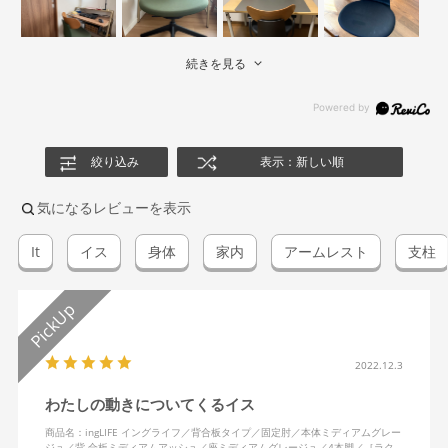
続きを見る
絞り込み
表示：新しい順
気になるレビューを表示
It
イス
身体
家内
アームレスト
支柱
2022.12.3
わたしの動きについてくるイス
商品名：ingLIFE イングライフ／背合板タイプ／固定肘／本体ミディアムグレー
ジュ／背 合板ミディアムアッシュ／座ミディアムグレージュ／4本脚／［ラク