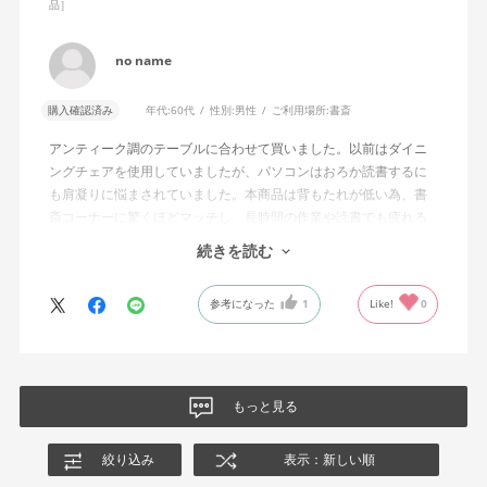
品］
ときに指があたる部分が、ほどよくプニプニと柔らかく安心感が
ありますね。
no name
無意識にムダな力が入った状態でPC作業をする毎日でしたが、か
らだに余計な力をかけず、集中して座り続けられるようになりま
購入確認済み
年代:
60代
性別:
男性
ご利用場所:
書斎
した。
アンティーク調のテーブルに合わせて買いました。以前はダイニ
ングチェアを使用していましたが、パソコンはおろか読書するに
リビングにワークスペースがあるため、インテリアになじむよ
も肩凝りに悩まされていました。本商品は背もたれが低い為、書
う、背もたれは合板ミディアムアッシュ、4本脚を選択しました
斎コーナーに驚くほどマッチし、長時間の作業や読書でも疲れる
が、より解放感をもって座りたいかたは、キャスター付きを選ん
事がありません。木の背もたれも痛くなる事はなく、深く背中を
だほうがいいと思います。ラクラク納品で配送をお願いしたとこ
続きを読む
あずければうたた寝も出来ます。
ろ、作業員のかたがとてもていねいでテキパキと組み立てくださ
パソコン作業をする時は自然と背筋が伸びて肩凝りなどはしませ
り、「いよいよ使える！」というワクワクもありました。
参考になった
1
Like!
0
ん。
良い商品をありがとうございました。なお、組み立てサービスを
自分が思ってた以上に生活空間になじみ、見た目も機能もとって
利用しましたが、このサービスは利用した方が良さそうです。1人
も満足。長く大切に使いたいと思います。
でするのは少し大変そうな感じをうけました。
もっと見る
絞り込み
表示：新しい順