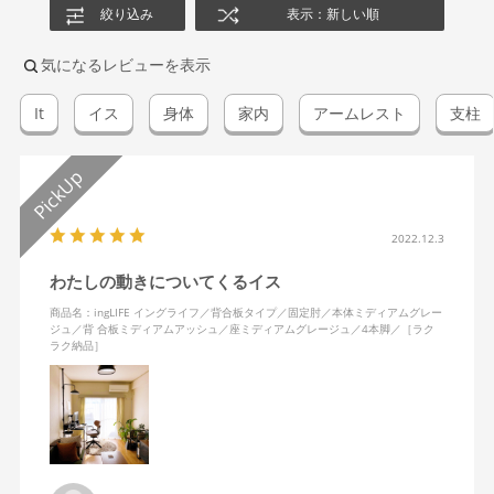
絞り込み
表示：新しい順
気になるレビューを表示
It
イス
身体
家内
アームレスト
支柱
2022.12.3
わたしの動きについてくるイス
商品名：ingLIFE イングライフ／背合板タイプ／固定肘／本体ミディアムグレー
ジュ／背 合板ミディアムアッシュ／座ミディアムグレージュ／4本脚／［ラク
ラク納品］