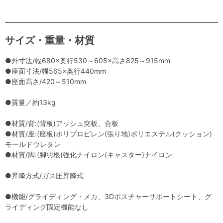
サイズ・重量・材質
●外寸法/幅680×奥行530～605×高さ825～915mm
●座面寸法/幅565×奥行440mm
●座面高さ/420～510mm
●質量／約13kg
●材質/背:(背板)アッシュ突板、合板
●材質/座:(座板)ポリプロピレン(張り地)ポリエステル(クッション)
モールドウレタン
●材質/脚:(脚羽根)強化ナイロン(キャスター)ナイロン
●昇降方式/ガス圧昇降式
●機能/グライディング・メカ、3Dポスチャーサポートシート、グ
ライディング固定機能なし