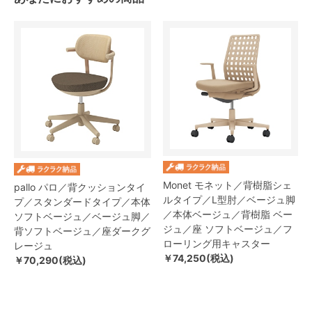
Monet モネット／背樹脂シェ
pallo パロ／背クッションタイ
ルタイプ／L型肘／ベージュ脚
プ／スタンダードタイプ／本体
／本体ベージュ／背樹脂 ベー
ソフトベージュ／ベージュ脚／
ジュ／座 ソフトベージュ／フ
背ソフトベージュ／座ダークグ
ローリング用キャスター
レージュ
￥74,250(税込)
￥70,290(税込)