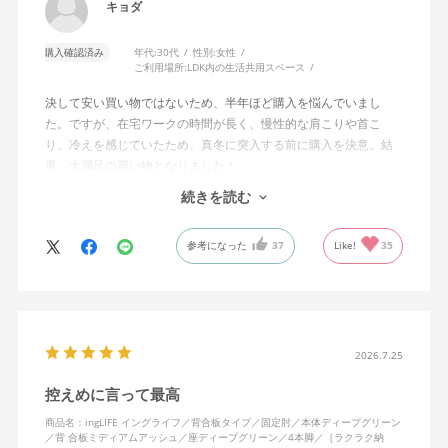
キョダ
購入確認済み
年代:
30代
性別:
女性
ご利用場所:
LDK内の生活共用スペース
決して安い買い物ではないため、半年ほど購入を悩んでいまし
た。ですが、在宅ワークの時間が長く、慢性的な肩こりや首こ
り、冷えを感じていたため、真冬に突入する前に購入を決意。結
果、大満足の買い物となりました！
続きを読む
わたしはモニター2台を使って作業をしていますが、前のめりの姿
勢で作業に集中をしたいときも、少し引いて2台のモニター全体を
参考になった
37
Like!
35
俯瞰したいときも、自分の動きに座面が前後してついてきてくれ
るので、常に解放感と安定感があります。
疲れたときは背もたれに体重をあずけ、ノビができることもうれ
しいです。わたしは身長が高くないため、ノビをしたときにちょ
うど背面の角が肩甲骨の下にあたるのが気持ちいい……！
2026.7.25
控えめに言って最高
座面はゆらゆら左右にも揺れて、スキマなく続きがちなオンライ
ンミーティングの時間も、からだを動かすことでリラックスでき
商品名：ingLIFE イングライフ／背合板タイプ／固定肘／本体ディープグリーン
／背 合板ミディアムアッシュ／座ディープグリーン／4本脚／［ラクラク納
ます。使ってみて気づいたことですが、固定肘の裏面、にぎった