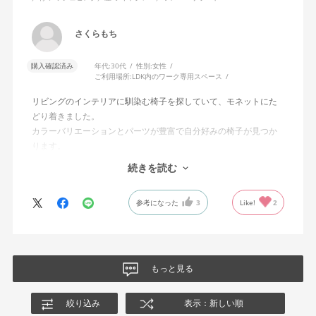
さくらもち
購入確認済み
年代:
30代
性別:
女性
ご利用場所:
LDK内のワーク専用スペース
リビングのインテリアに馴染む椅子を探していて、モネットにた
どり着きました。
カラーバリエーションとパーツが豊富で自分好みの椅子が見つか
ります。
オフィスチェアにしては比較的コンパクトで家に置くのに最適で
続きを読む
した、座り心地も良く大変気に入っています。
今回どうしても欲しい色の組み合わせがあったので固定肘の物を
参考になった
3
Like!
2
購入しましたが、欲を言えば稼働肘バージョンもバイカラーなど
のバリエーションがあったら嬉しかったなと思います。
商品はとても良いもので、大変満足しています。
もっと見る
絞り込み
表示：新しい順