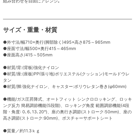
組み合わせを自由にアレンジ｡
サイズ・重量・材質
●外寸法/幅710×奥行(脚部除く)495×高さ875～965mm
●座面寸法/幅500×奥行415～465mm
●座面高さ/415～505mm
●材質/背:(背板)強化ナイロン
●材質/座:(座板)PP(張り地)ポリエステル(クッション)モールドウレ
タン
●材質/脚:強化ナイロン、キャスター:ポリウレタン巻き(φ60mm)
●機能/ガス圧昇降式、オートフィット シンクロロッキング、ロッキ
ング反力 簡易調節機能(5段階)、ロッキング角度 範囲調節機能(4段
階・角度: 0､6､13､20°)、座の奥行き調節(ストローク:50mm)、座の
高さ調節(ストローク:90mm)、ポスチャーサポートシート
●質量／約11.3ｋｇ