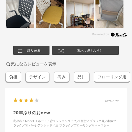
絞り込み
表示：新しい順
気になるレビューを表示
負担
デザイン
痛み
品川
フローリング用
2026.6.27
20年ぶりのおnew
商品名：Monet モネット／背クッションタイプ／L型肘／ブラック脚／本体ブ
ラック／背 パーシアンレッド／座 ブラック／フローリング用キャスター