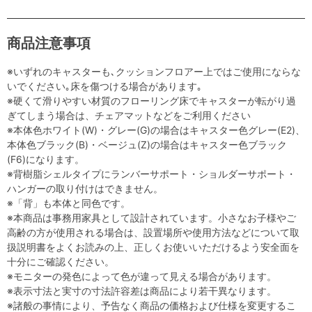
商品注意事項
※いずれのキャスターも､クッションフロアー上ではご使用にならな
いでください｡床を傷つける場合があります｡
※硬くて滑りやすい材質のフローリング床でキャスターが転がり過
ぎてしまう場合は、チェアマットなどをご利用ください
※本体色ホワイト(W)・グレー(G)の場合はキャスター色グレー(E2)、
本体色ブラック(B)・ベージュ(Z)の場合はキャスター色ブラック
(F6)になります。
※背樹脂シェルタイプにランバーサポート・ショルダーサポート・
ハンガーの取り付けはできません。
※「背」も本体と同色です。
※本商品は事務用家具として設計されています。小さなお子様やご
高齢の方が使用される場合は、設置場所や使用方法などについて取
扱説明書をよくお読みの上、正しくお使いいただけるよう安全面を
十分にご確認ください。
※モニターの発色によって色が違って見える場合があります。
※表示寸法と実寸の寸法許容差は商品により若干異なります。
※諸般の事情により、予告なく商品の価格および仕様を変更するこ