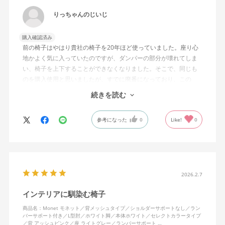
りっちゃんのじいじ
購入確認済み
前の椅子はやはり貴社の椅子を20年ほど使っていました。座り心
地かよく気に入っていたのですが、ダンパーの部分が壊れてしま
い、椅子を上下することができなくなりました。そこで、同じも
のを購入使用と思いましたが、すでに廃番になっており、この
MonEtを購入しました。やや固めの椅子ですが、使っているうち
続きを読む
になじんでくるのではと思っています。フローリング床で使って
いますが、ややキャスターがよく動きすぎるのが難点でしょう
参考になった
0
Like!
0
か。
2026.2.7
インテリアに馴染む椅子
商品名：Monet モネット／背メッシュタイプ／ショルダーサポートなし／ラン
バーサポート付き／L型肘／ホワイト脚／本体ホワイト／セレクトカラータイプ
／背 アッシュピンク／座 ライトグレー／ランバーサポート …