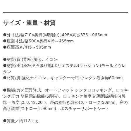
サイズ・重量・材質
●外寸法/幅710×奥行(脚部除く)495×高さ875～965mm
●座面寸法/幅500×奥行415～465mm
●座面高さ/415～505mm
●材質/背:(背板)強化ナイロン
●材質/座:(座板)PP(張り地)ポリエステル(クッション)モールドウレ
タン
●材質/脚:強化ナイロン、キャスター:ポリウレタン巻き(φ60mm)
●機能/ガス圧昇降式、オートフィット シンクロロッキング、ロッキ
ング反力 簡易調節機能(5段階)、ロッキング角度 範囲調節機能(4段
階・角度: 0､6､13､20°)、座の奥行き調節(ストローク:50mm)、座の
高さ調節(ストローク:90mm)、ポスチャーサポートシート
●質量／約11.3ｋｇ