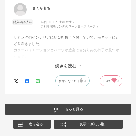
さくらもち
購入確認済み
年代:
30代
性別:
女性
ご利用場所:
LDK内のワーク専用スペース
リビングのインテリアに馴染む椅子を探していて、モネットにた
どり着きました。
カラーバリエーションとパーツが豊富で自分好みの椅子が見つか
ります。
オフィスチェアにしては比較的コンパクトで家に置くのに最適で
続きを読む
した、座り心地も良く大変気に入っています。
今回どうしても欲しい色の組み合わせがあったので固定肘の物を
参考になった
3
Like!
2
購入しましたが、欲を言えば稼働肘バージョンもバイカラーなど
のバリエーションがあったら嬉しかったなと思います。
商品はとても良いもので、大変満足しています。
もっと見る
絞り込み
表示：新しい順