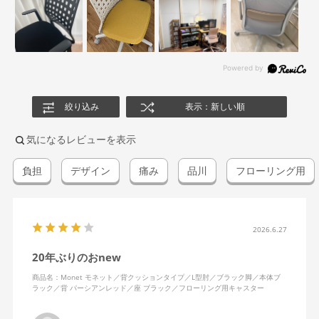
絞り込み
表示：新しい順
気になるレビューを表示
負担
デザイン
痛み
品川
フローリング用
2026.6.27
20年ぶりのおnew
商品名：Monet モネット／背クッションタイプ／L型肘／ブラック脚／本体ブ
ラック／背 パーシアンレッド／座 ブラック／フローリング用キャスター