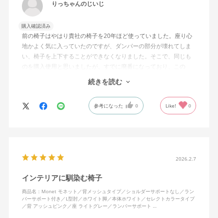
りっちゃんのじいじ
購入確認済み
前の椅子はやはり貴社の椅子を20年ほど使っていました。座り心
地かよく気に入っていたのですが、ダンパーの部分が壊れてしま
い、椅子を上下することができなくなりました。そこで、同じも
のを購入使用と思いましたが、すでに廃番になっており、この
MonEtを購入しました。やや固めの椅子ですが、使っているうち
続きを読む
になじんでくるのではと思っています。フローリング床で使って
いますが、ややキャスターがよく動きすぎるのが難点でしょう
参考になった
0
Like!
0
か。
2026.2.7
インテリアに馴染む椅子
商品名：Monet モネット／背メッシュタイプ／ショルダーサポートなし／ラン
バーサポート付き／L型肘／ホワイト脚／本体ホワイト／セレクトカラータイプ
／背 アッシュピンク／座 ライトグレー／ランバーサポート …