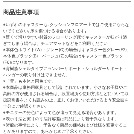
商品注意事項
※いずれのキャスターも､クッションフロアー上ではご使用にならな
いでください｡床を傷つける場合があります｡
※硬くて滑りやすい材質のフローリング床でキャスターが転がり過
ぎてしまう場合は、チェアマットなどをご利用ください
※本体色ホワイト(W)・グレー(G)の場合はキャスター色グレー(E2)、
本体色ブラック(B)・ベージュ(Z)の場合はキャスター色ブラック
(F6)になります。
※背樹脂シェルタイプにランバーサポート・ショルダーサポート・
ハンガーの取り付けはできません。
※「背」も本体と同色です。
※本商品は事務用家具として設計されています。小さなお子様やご
高齢の方が使用される場合は、設置場所や使用方法などについて取
扱説明書をよくお読みの上、正しくお使いいただけるよう安全面を
十分にご確認ください。
※モニターの発色によって色が違って見える場合があります。
※表示寸法と実寸の寸法許容差は商品により若干異なります。
※諸般の事情により、予告なく商品の価格および仕様を変更するこ
とがありますので、あらかじめご了承ください。