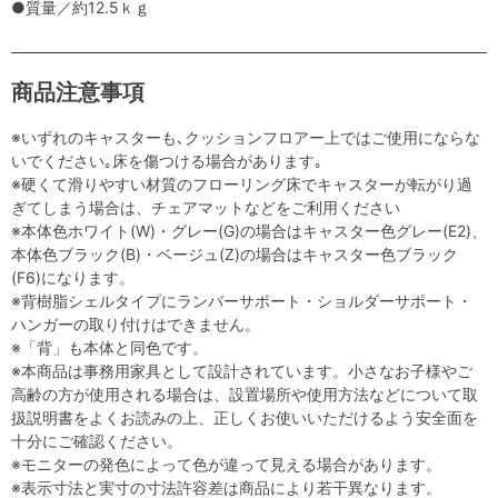
●質量／約12.5ｋｇ
商品注意事項
※いずれのキャスターも､クッションフロアー上ではご使用にならな
いでください｡床を傷つける場合があります｡
※硬くて滑りやすい材質のフローリング床でキャスターが転がり過
ぎてしまう場合は、チェアマットなどをご利用ください
※本体色ホワイト(W)・グレー(G)の場合はキャスター色グレー(E2)、
本体色ブラック(B)・ベージュ(Z)の場合はキャスター色ブラック
(F6)になります。
※背樹脂シェルタイプにランバーサポート・ショルダーサポート・
ハンガーの取り付けはできません。
※「背」も本体と同色です。
※本商品は事務用家具として設計されています。小さなお子様やご
高齢の方が使用される場合は、設置場所や使用方法などについて取
扱説明書をよくお読みの上、正しくお使いいただけるよう安全面を
十分にご確認ください。
※モニターの発色によって色が違って見える場合があります。
※表示寸法と実寸の寸法許容差は商品により若干異なります。