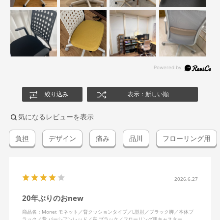
絞り込み
表示：新しい順
気になるレビューを表示
負担
デザイン
痛み
品川
フローリング用
2026.6.27
20年ぶりのおnew
商品名：Monet モネット／背クッションタイプ／L型肘／ブラック脚／本体ブ
ラック／背 パーシアンレッド／座 ブラック／フローリング用キャスター