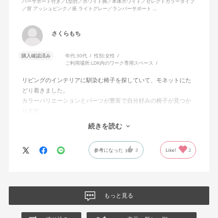
バーサポート付き／L型肘／ホワイト脚／本体ホワイト／セレクトカラータイプ
／背 アッシュピンク／座 ライトグレー／ランバーサポート …
さくらもち
購入確認済み
年代:
30代
性別:
女性
ご利用場所:
LDK内のワーク専用スペース
リビングのインテリアに馴染む椅子を探していて、モネットにた
どり着きました。
カラーバリエーションとパーツが豊富で自分好みの椅子が見つか
ります。
オフィスチェアにしては比較的コンパクトで家に置くのに最適で
続きを読む
した、座り心地も良く大変気に入っています。
今回どうしても欲しい色の組み合わせがあったので固定肘の物を
参考になった
3
Like!
2
購入しましたが、欲を言えば稼働肘バージョンもバイカラーなど
のバリエーションがあったら嬉しかったなと思います。
商品はとても良いもので、大変満足しています。
もっと見る