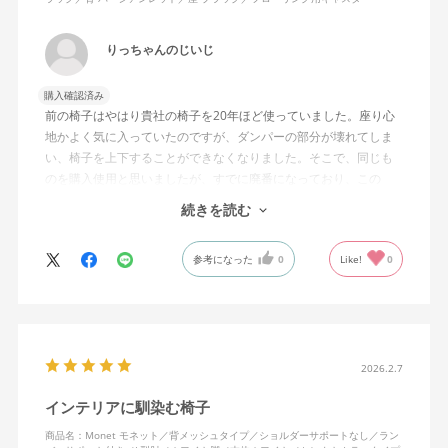
りっちゃんのじいじ
購入確認済み
前の椅子はやはり貴社の椅子を20年ほど使っていました。座り心
地かよく気に入っていたのですが、ダンパーの部分が壊れてしま
い、椅子を上下することができなくなりました。そこで、同じも
のを購入使用と思いましたが、すでに廃番になっており、この
MonEtを購入しました。やや固めの椅子ですが、使っているうち
続きを読む
になじんでくるのではと思っています。フローリング床で使って
いますが、ややキャスターがよく動きすぎるのが難点でしょう
参考になった
0
Like!
0
か。
2026.2.7
インテリアに馴染む椅子
商品名：Monet モネット／背メッシュタイプ／ショルダーサポートなし／ラン