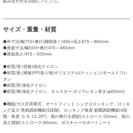
組み合わせを自由にアレンジ｡
サイズ・重量・材質
●外寸法/幅710×奥行(脚部除く)495×高さ875～965mm
●座面寸法/幅500×奥行415～465mm
●座面高さ/415～505mm
●材質/背:(背板)強化ナイロン
●材質/座:(座板)PP(張り地)ポリエステル(クッション)モールドウレ
タン
●材質/肘:強化ナイロン
●材質/脚:強化ナイロン、キャスター:ポリウレタン巻き(φ60mm)
●機能/ガス圧昇降式、オートフィット シンクロロッキング、ロッキ
ング反力 簡易調節機能(5段階)、ロッキング角度 範囲調節機能(4段
階・角度: 0､6､13､20°)、座の奥行き調節(ストローク:50mm)、座の
高さ調節(ストローク:90mm)、ポスチャーサポートシート