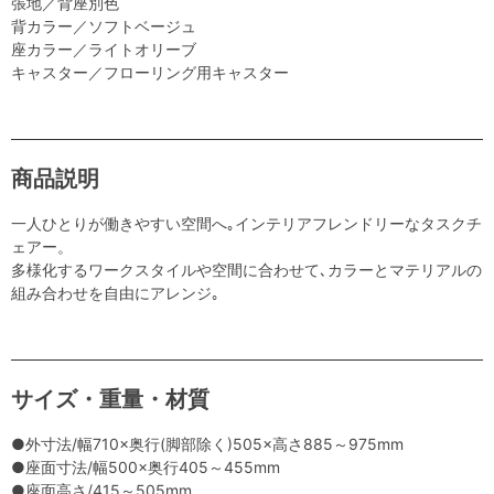
張地／背座別色
背カラー／ソフトベージュ
座カラー／ライトオリーブ
キャスター／フローリング用キャスター
商品説明
一人ひとりが働きやすい空間へ｡インテリアフレンドリーなタスクチ
ェアー。
多様化するワークスタイルや空間に合わせて､カラーとマテリアルの
組み合わせを自由にアレンジ｡
サイズ・重量・材質
●外寸法/幅710×奥行(脚部除く)505×高さ885～975mm
●座面寸法/幅500×奥行405～455mm
●座面高さ/415～505mm