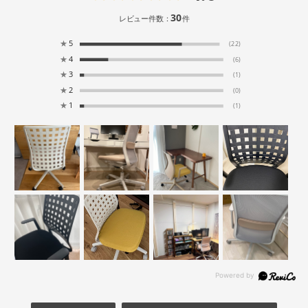
30
レビュー件数：
件
★
5
(22)
★
4
(6)
★
3
(1)
★
2
(0)
★
1
(1)