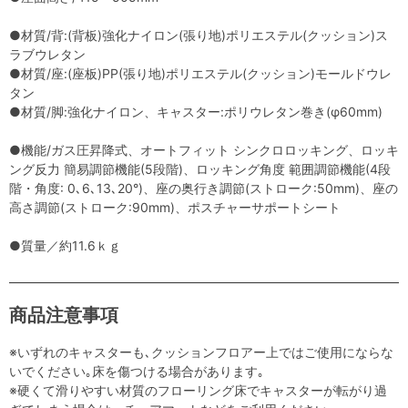
●材質/背:(背板)強化ナイロン(張り地)ポリエステル(クッション)ス
ラブウレタン
●材質/座:(座板)PP(張り地)ポリエステル(クッション)モールドウレ
タン
●材質/脚:強化ナイロン、キャスター:ポリウレタン巻き(φ60mm)
●機能/ガス圧昇降式、オートフィット シンクロロッキング、ロッキ
ング反力 簡易調節機能(5段階)、ロッキング角度 範囲調節機能(4段
階・角度: 0､6､13､20°)、座の奥行き調節(ストローク:50mm)、座の
高さ調節(ストローク:90mm)、ポスチャーサポートシート
●質量／約11.6ｋｇ
商品注意事項
※いずれのキャスターも､クッションフロアー上ではご使用にならな
いでください｡床を傷つける場合があります｡
※硬くて滑りやすい材質のフローリング床でキャスターが転がり過