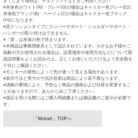
ぎてしまう場合は、チェアマットなどをご利用ください
※本体色ホワイト(W)・グレー(G)の場合はキャスター色グレー(E2)、
本体色ブラック(B)・ベージュ(Z)の場合はキャスター色ブラック
(F6)になります。
※背クッションタイプにランバーサポート・ショルダーサポート・
ハンガーの取り付けはできません。
※「背」は本体の色で決まります。
※本商品は事務用家具として設計されています。小さなお子様やご
高齢の方が使用される場合は、設置場所や使用方法などについて取
扱説明書をよくお読みの上、正しくお使いいただけるよう安全面を
十分にご確認ください。
※モニターの発色によって色が違って見える場合があります。
※表示寸法と実寸の寸法許容差は商品により若干異なります。
※諸般の事情により、予告なく商品の価格および仕様を変更するこ
とがありますので、あらかじめご了承ください。
※保証を受ける際にはご購入明細書または納品書のご提示が必要で
す。
「Monet」TOPへ