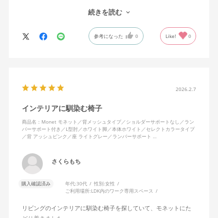
MonEtを購入しました。やや固めの椅子ですが、使っているうち
続きを読む
になじんでくるのではと思っています。フローリング床で使って
いますが、ややキャスターがよく動きすぎるのが難点でしょう
参考になった
0
Like!
0
か。
2026.2.7
インテリアに馴染む椅子
商品名：Monet モネット／背メッシュタイプ／ショルダーサポートなし／ラン
バーサポート付き／L型肘／ホワイト脚／本体ホワイト／セレクトカラータイプ
／背 アッシュピンク／座 ライトグレー／ランバーサポート …
さくらもち
購入確認済み
年代:
30代
性別:
女性
ご利用場所:
LDK内のワーク専用スペース
リビングのインテリアに馴染む椅子を探していて、モネットにた