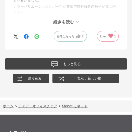
どり着きました。
カラーバリエーションとパーツが豊富で自分好みの椅子が見つか
ります。
オフィスチェアにしては比較的コンパクトで家に置くのに最適で
続きを読む
した、座り心地も良く大変気に入っています。
今回どうしても欲しい色の組み合わせがあったので固定肘の物を
参考になった
3
Like!
2
購入しましたが、欲を言えば稼働肘バージョンもバイカラーなど
のバリエーションがあったら嬉しかったなと思います。
商品はとても良いもので、大変満足しています。
もっと見る
絞り込み
表示：新しい順
ホーム
>
チェア・オフィスチェア
>
Monet モネット