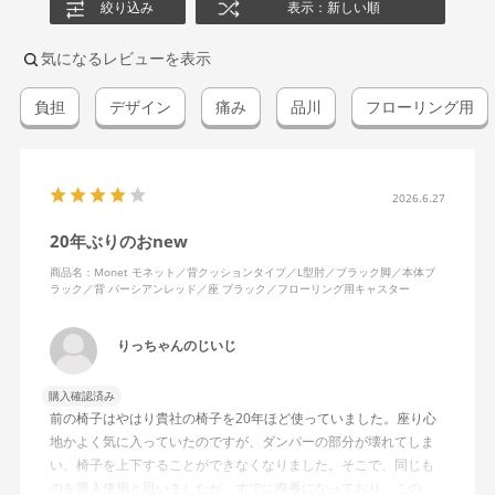
絞り込み
表示：新しい順
気になるレビューを表示
負担
デザイン
痛み
品川
フローリング用
2026.6.27
20年ぶりのおnew
商品名：Monet モネット／背クッションタイプ／L型肘／ブラック脚／本体ブ
ラック／背 パーシアンレッド／座 ブラック／フローリング用キャスター
りっちゃんのじいじ
購入確認済み
前の椅子はやはり貴社の椅子を20年ほど使っていました。座り心
地かよく気に入っていたのですが、ダンパーの部分が壊れてしま
い、椅子を上下することができなくなりました。そこで、同じも
のを購入使用と思いましたが、すでに廃番になっており、この