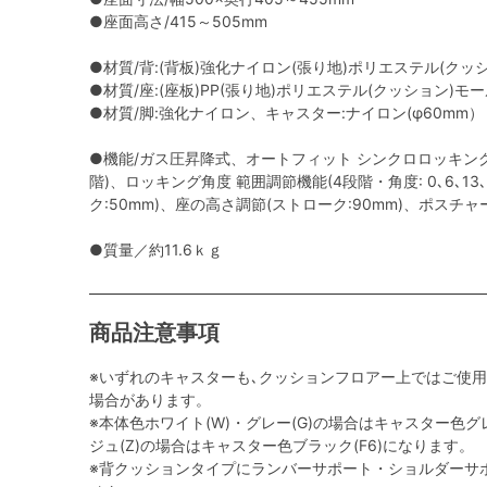
●座面高さ/415～505mm
●材質/背:(背板)強化ナイロン(張り地)ポリエステル(クッ
●材質/座:(座板)PP(張り地)ポリエステル(クッション)モ
●材質/脚:強化ナイロン、キャスター:ナイロン(φ60mm）
●機能/ガス圧昇降式、オートフィット シンクロロッキング
階)、ロッキング角度 範囲調節機能(4段階・角度: 0､6､13
ク:50mm)、座の高さ調節(ストローク:90mm)、ポスチ
●質量／約11.6ｋｇ
商品注意事項
※いずれのキャスターも､クッションフロアー上ではご使
場合があります。
※本体色ホワイト(W)・グレー(G)の場合はキャスター色グレ
ジュ(Z)の場合はキャスター色ブラック(F6)になります。
※背クッションタイプにランバーサポート・ショルダーサ