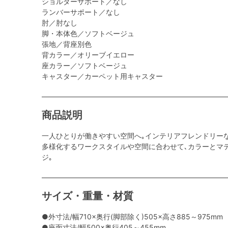
ショルダーサポート／なし
ランバーサポート／なし
肘／肘なし
脚・本体色／ソフトベージュ
張地／背座別色
背カラー／オリーブイエロー
座カラー／ソフトベージュ
キャスター／カーペット用キャスター
商品説明
一人ひとりが働きやすい空間へ｡インテリアフレンドリー
多様化するワークスタイルや空間に合わせて､カラーとマ
ジ｡
サイズ・重量・材質
●外寸法/幅710×奥行(脚部除く)505×高さ885～975mm
●座面寸法/幅500×奥行405～455mm