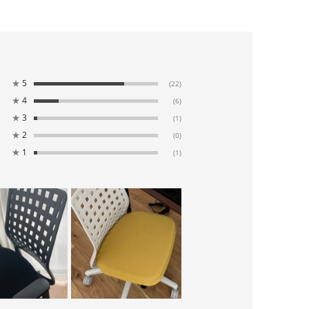
★
5
(22)
★
4
(6)
★
3
(1)
★
2
(0)
★
1
(1)