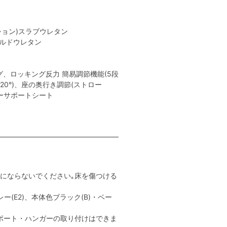
ション)スラブウレタン
ールドウレタン
、ロッキング反力 簡易調節機能(5段
､20°)、座の奥行き調節(ストロー
ャーサポートシート
用にならないでください｡床を傷つける
ー(E2)、本体色ブラック(B)・ベー
ポート・ハンガーの取り付けはできま