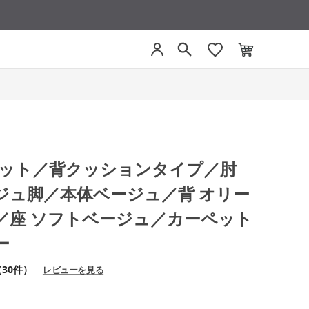
モネット／背クッションタイプ／肘
ジュ脚／本体ベージュ／背 オリー
／座 ソフトベージュ／カーペット
ー
（30件）
レビューを見る