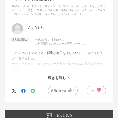
商品名：Monet モネット／背メッシュタイプ／ショルダーサポートなし／ラン
バーサポート付き／L型肘／ホワイト脚／本体ホワイト／セレクトカラータイプ
／背 アッシュピンク／座 ライトグレー／ランバーサポート …
さくらもち
購入確認済み
年代:
30代
性別:
女性
ご利用場所:
LDK内のワーク専用スペース
リビングのインテリアに馴染む椅子を探していて、モネットにた
どり着きました。
カラーバリエーションとパーツが豊富で自分好みの椅子が見つか
ります。
オフィスチェアにしては比較的コンパクトで家に置くのに最適で
続きを読む
した、座り心地も良く大変気に入っています。
今回どうしても欲しい色の組み合わせがあったので固定肘の物を
参考になった
3
Like!
2
購入しましたが、欲を言えば稼働肘バージョンもバイカラーなど
のバリエーションがあったら嬉しかったなと思います。
商品はとても良いもので、大変満足しています。
もっと見る