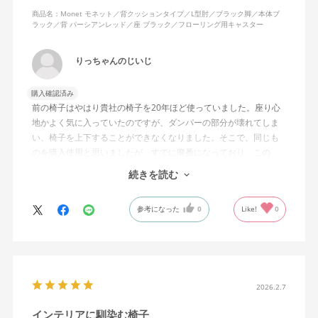
商品名：Monet モネット／背クッションタイプ／L型肘／ブラック脚／本体ブ
ラック／背 パーシアンレッド／座 ブラック／フローリング用キャスター
りっちゃんのじいじ
購入確認済み
前の椅子はやはり貴社の椅子を20年ほど使っていました。座り心
地かよく気に入っていたのですが、ダンパーの部分が壊れてしま
い、椅子を上下することができなくなりました。そこで、同じも
のを購入使用と思いましたが、すでに廃番になっており、この
MonEtを購入しました。やや固めの椅子ですが、使っているうち
続きを読む
になじんでくるのではと思っています。フローリング床で使って
いますが、ややキャスターがよく動きすぎるのが難点でしょう
参考になった
0
Like!
0
か。
2026.2.7
インテリアに馴染む椅子