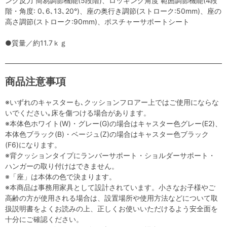
ング反力 簡易調節機能(5段階)、ロッキング角度 範囲調節機能(4段
階・角度: 0､6､13､20°)、座の奥行き調節(ストローク:50mm)、座の
高さ調節(ストローク:90mm)、ポスチャーサポートシート
●質量／約11.7ｋｇ
商品注意事項
※いずれのキャスターも､クッションフロアー上ではご使用にならな
いでください｡床を傷つける場合があります。
※本体色ホワイト(W)・グレー(G)の場合はキャスター色グレー(E2)、
本体色ブラック(B)・ベージュ(Z)の場合はキャスター色ブラック
(F6)になります。
※背クッションタイプにランバーサポート・ショルダーサポート・
ハンガーの取り付けはできません。
※「座」は本体の色で決まります。
※本商品は事務用家具として設計されています。小さなお子様やご
高齢の方が使用される場合は、設置場所や使用方法などについて取
扱説明書をよくお読みの上、正しくお使いいただけるよう安全面を
十分にご確認ください。