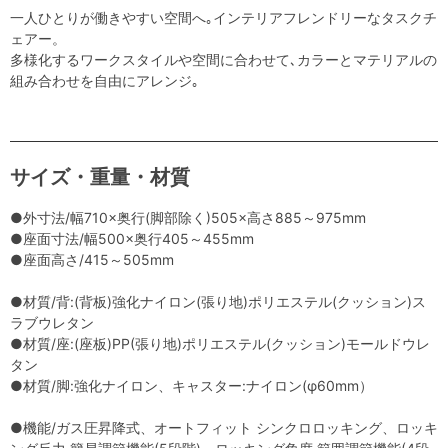
一人ひとりが働きやすい空間へ｡インテリアフレンドリーなタスクチ
ェアー。
多様化するワークスタイルや空間に合わせて､カラーとマテリアルの
組み合わせを自由にアレンジ｡
サイズ・重量・材質
●外寸法/幅710×奥行(脚部除く)505×高さ885～975mm
●座面寸法/幅500×奥行405～455mm
●座面高さ/415～505mm
●材質/背:(背板)強化ナイロン(張り地)ポリエステル(クッション)ス
ラブウレタン
●材質/座:(座板)PP(張り地)ポリエステル(クッション)モールドウレ
タン
●材質/脚:強化ナイロン、キャスター:ナイロン(φ60mm）
●機能/ガス圧昇降式、オートフィット シンクロロッキング、ロッキ