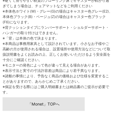
※硬くて滑りやすい材質のフローリング床でキャスターが転がり過
ぎてしまう場合は、チェアマットなどをご利用ください
※本体色ホワイト(W)・グレー(G)の場合はキャスター色グレー(E2)、
本体色ブラック(B)・ベージュ(Z)の場合はキャスター色ブラック
(F6)になります。
※背クッションタイプにランバーサポート・ショルダーサポート・
ハンガーの取り付けはできません。
※「背」は本体の色で決まります。
※本商品は事務用家具として設計されています。小さなお子様やご
高齢の方が使用される場合は、設置場所や使用方法などについて取
扱説明書をよくお読みの上、正しくお使いいただけるよう安全面を
十分にご確認ください。
※モニターの発色によって色が違って見える場合があります。
※表示寸法と実寸の寸法許容差は商品により若干異なります。
※諸般の事情により、予告なく商品の価格および仕様を変更するこ
とがありますので、あらかじめご了承ください。
※保証を受ける際にはご購入明細書または納品書のご提示が必要で
す。
「Monet」TOPへ