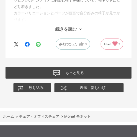
リビングのインテリアに馴染む椅子を探していて、モネットにた
どり着きました。
カラーバリエーションとパーツが豊富で自分好みの椅子が見つか
ります。
オフィスチェアにしては比較的コンパクトで家に置くのに最適で
続きを読む
した、座り心地も良く大変気に入っています。
今回どうしても欲しい色の組み合わせがあったので固定肘の物を
参考になった
3
Like!
2
購入しましたが、欲を言えば稼働肘バージョンもバイカラーなど
のバリエーションがあったら嬉しかったなと思います。
商品はとても良いもので、大変満足しています。
もっと見る
絞り込み
表示：新しい順
ホーム
>
チェア・オフィスチェア
>
Monet モネット