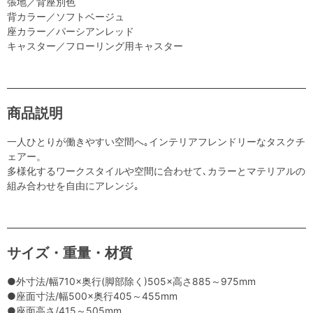
張地／背座別色
背カラー／ソフトベージュ
座カラー／パーシアンレッド
キャスター／フローリング用キャスター
商品説明
一人ひとりが働きやすい空間へ｡インテリアフレンドリーなタスクチ
ェアー。
多様化するワークスタイルや空間に合わせて､カラーとマテリアルの
組み合わせを自由にアレンジ｡
サイズ・重量・材質
●外寸法/幅710×奥行(脚部除く)505×高さ885～975mm
●座面寸法/幅500×奥行405～455mm
●座面高さ/415～505mm