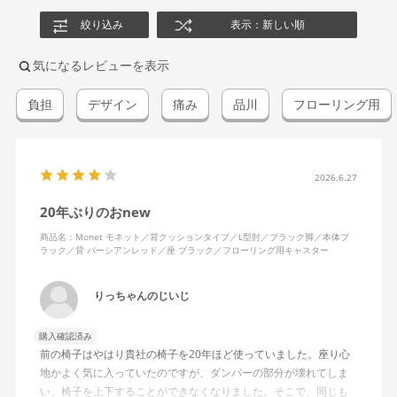
絞り込み
表示：新しい順
気になるレビューを表示
負担
デザイン
痛み
品川
フローリング用
2026.6.27
20年ぶりのおnew
商品名：Monet モネット／背クッションタイプ／L型肘／ブラック脚／本体ブ
ラック／背 パーシアンレッド／座 ブラック／フローリング用キャスター
りっちゃんのじいじ
購入確認済み
前の椅子はやはり貴社の椅子を20年ほど使っていました。座り心
地かよく気に入っていたのですが、ダンパーの部分が壊れてしま
い、椅子を上下することができなくなりました。そこで、同じも