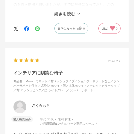
のを購入使用と思いましたが、すでに廃番になっており、この
MonEtを購入しました。やや固めの椅子ですが、使っているうち
続きを読む
になじんでくるのではと思っています。フローリング床で使って
いますが、ややキャスターがよく動きすぎるのが難点でしょう
参考になった
0
Like!
0
か。
2026.2.7
インテリアに馴染む椅子
商品名：Monet モネット／背メッシュタイプ／ショルダーサポートなし／ラン
バーサポート付き／L型肘／ホワイト脚／本体ホワイト／セレクトカラータイプ
／背 アッシュピンク／座 ライトグレー／ランバーサポート …
さくらもち
購入確認済み
年代:
30代
性別:
女性
ご利用場所:
LDK内のワーク専用スペース