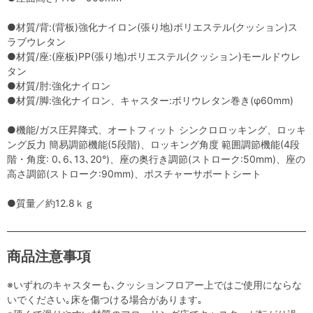
●材質/背:(背板)強化ナイロン(張り地)ポリエステル(クッション)ス
ラブウレタン
●材質/座:(座板)PP(張り地)ポリエステル(クッション)モールドウレ
タン
●材質/肘:強化ナイロン
●材質/脚:強化ナイロン、キャスター:ポリウレタン巻き(φ60mm)
●機能/ガス圧昇降式、オートフィット シンクロロッキング、ロッキ
ング反力 簡易調節機能(5段階)、ロッキング角度 範囲調節機能(4段
階・角度: 0､6､13､20°)、座の奥行き調節(ストローク:50mm)、座の
高さ調節(ストローク:90mm)、ポスチャーサポートシート
●質量／約12.8ｋｇ
商品注意事項
※いずれのキャスターも､クッションフロアー上ではご使用にならな
いでください｡床を傷つける場合があります｡