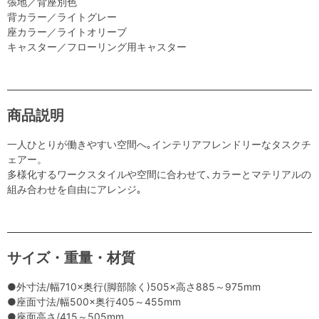
張地／背座別色
背カラー／ライトグレー
座カラー／ライトオリーブ
キャスター／フローリング用キャスター
商品説明
一人ひとりが働きやすい空間へ｡インテリアフレンドリーなタスクチ
ェアー。
多様化するワークスタイルや空間に合わせて､カラーとマテリアルの
組み合わせを自由にアレンジ｡
サイズ・重量・材質
●外寸法/幅710×奥行(脚部除く)505×高さ885～975mm
●座面寸法/幅500×奥行405～455mm
●座面高さ/415～505mm