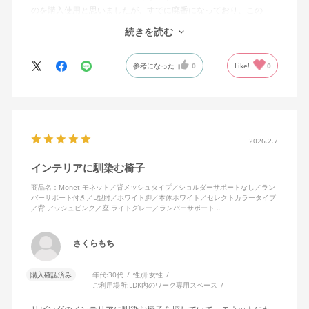
のを購入使用と思いましたが、すでに廃番になっており、この
MonEtを購入しました。やや固めの椅子ですが、使っているうち
続きを読む
になじんでくるのではと思っています。フローリング床で使って
いますが、ややキャスターがよく動きすぎるのが難点でしょう
参考になった
0
Like!
0
か。
2026.2.7
インテリアに馴染む椅子
商品名：Monet モネット／背メッシュタイプ／ショルダーサポートなし／ラン
バーサポート付き／L型肘／ホワイト脚／本体ホワイト／セレクトカラータイプ
／背 アッシュピンク／座 ライトグレー／ランバーサポート …
さくらもち
購入確認済み
年代:
30代
性別:
女性
ご利用場所:
LDK内のワーク専用スペース