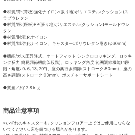
●材質/背:(背板)強化ナイロン(張り地)ポリエステル(クッション)ス
ラブウレタン
●材質/座:(座板)PP(張り地)ポリエステル(クッション)モールドウレ
タン
●材質/肘:強化ナイロン
●材質/脚:強化ナイロン、キャスター:ポリウレタン巻き(φ60mm)
●機能/ガス圧昇降式、オートフィット シンクロロッキング、ロッキ
ング反力 簡易調節機能(5段階)、ロッキング角度 範囲調節機能(4段
階・角度: 0､6､13､20°)、座の奥行き調節(ストローク:50mm)、座の
高さ調節(ストローク:90mm)、ポスチャーサポートシート
●質量／約12.8ｋｇ
商品注意事項
※いずれのキャスターも､クッションフロアー上ではご使用にならな
いでください｡床を傷つける場合があります｡