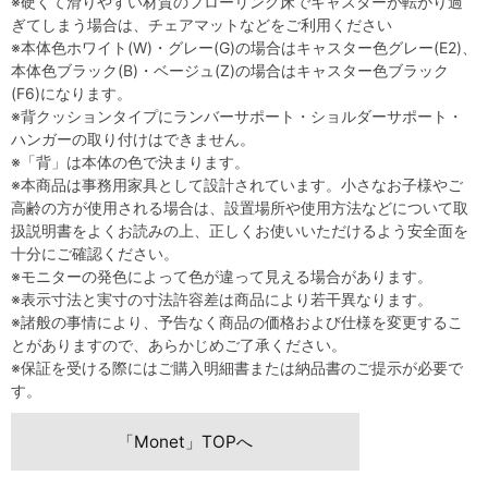
※硬くて滑りやすい材質のフローリング床でキャスターが転がり過
ぎてしまう場合は、チェアマットなどをご利用ください
※本体色ホワイト(W)・グレー(G)の場合はキャスター色グレー(E2)、
本体色ブラック(B)・ベージュ(Z)の場合はキャスター色ブラック
(F6)になります。
※背クッションタイプにランバーサポート・ショルダーサポート・
ハンガーの取り付けはできません。
※「背」は本体の色で決まります。
※本商品は事務用家具として設計されています。小さなお子様やご
高齢の方が使用される場合は、設置場所や使用方法などについて取
扱説明書をよくお読みの上、正しくお使いいただけるよう安全面を
十分にご確認ください。
※モニターの発色によって色が違って見える場合があります。
※表示寸法と実寸の寸法許容差は商品により若干異なります。
※諸般の事情により、予告なく商品の価格および仕様を変更するこ
とがありますので、あらかじめご了承ください。
※保証を受ける際にはご購入明細書または納品書のご提示が必要で
す。
「Monet」TOPへ