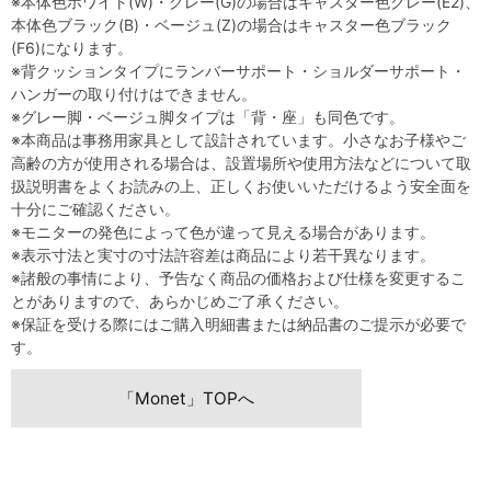
※本体色ホワイト(W)・グレー(G)の場合はキャスター色グレー(E2)、
本体色ブラック(B)・ベージュ(Z)の場合はキャスター色ブラック
(F6)になります。
※背クッションタイプにランバーサポート・ショルダーサポート・
ハンガーの取り付けはできません。
※グレー脚・ベージュ脚タイプは「背・座」も同色です。
※本商品は事務用家具として設計されています。小さなお子様やご
高齢の方が使用される場合は、設置場所や使用方法などについて取
扱説明書をよくお読みの上、正しくお使いいただけるよう安全面を
十分にご確認ください。
※モニターの発色によって色が違って見える場合があります。
※表示寸法と実寸の寸法許容差は商品により若干異なります。
※諸般の事情により、予告なく商品の価格および仕様を変更するこ
とがありますので、あらかじめご了承ください。
※保証を受ける際にはご購入明細書または納品書のご提示が必要で
す。
「Monet」TOPへ