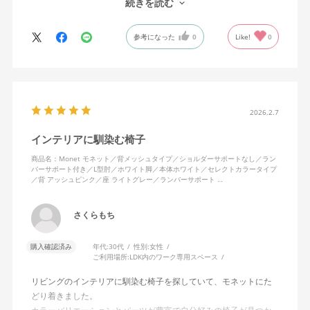
続きを読む
になじんでくるのではと思っています。フローリング床で使って
いますが、ややキャスターがよく動きすぎるのが難点でしょう
参考になった
0
Like!
0
か。
2026.2.7
インテリアに馴染む椅子
商品名：Monet モネット／背メッシュタイプ／ショルダーサポートなし／ラン
バーサポート付き／L型肘／ホワイト脚／本体ホワイト／セレクトカラータイプ
／背 アッシュピンク／座 ライトグレー／ランバーサポート …
さくらもち
購入確認済み
年代:
30代
性別:
女性
ご利用場所:
LDK内のワーク専用スペース
リビングのインテリアに馴染む椅子を探していて、モネットにた
どり着きました。