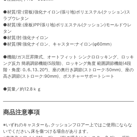
●材質/背:(背板)強化ナイロン(張り地)ポリエステル(クッション)ス
ラブウレタン
●材質/座:(座板)PP(張り地)ポリエステル(クッション)モールドウレ
タン
●材質/肘:強化ナイロン
●材質/脚:強化ナイロン、キャスター:ナイロン(φ60mm）
●機能/ガス圧昇降式、オートフィット シンクロロッキング、ロッキ
ング反力 簡易調節機能(5段階)、ロッキング角度 範囲調節機能(4段
階・角度: 0､6､13､20°)、座の奥行き調節(ストローク:50mm)、座の
高さ調節(ストローク:90mm)、ポスチャーサポートシート
●質量／約12.8ｋｇ
商品注意事項
※いずれのキャスターも､クッションフロアー上ではご使用にならな
いでください｡床を傷つける場合があります。