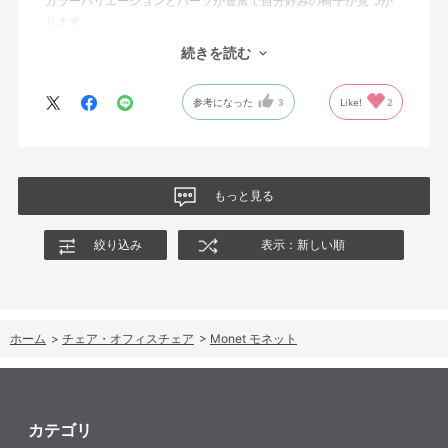
カラーバリエーションとパーツが豊富で自分好みの椅子が見つか
ります。
オフィスチェアにしては比較的コンパクトで家に置くのに最適で
続きを読む
した、座り心地も良く大変気に入っています。
今回どうしても欲しい色の組み合わせがあったので固定肘の物を
参考になった
3
Like!
2
購入しましたが、欲を言えば稼働肘バージョンもバイカラーなど
のバリエーションがあったら嬉しかったなと思います。
商品はとても良いもので、大変満足しています。
もっと見る
絞り込み
表示：新しい順
ホーム
>
チェア・オフィスチェア
>
Monet モネット
カテゴリ