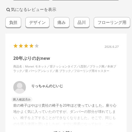
気になるレビューを表示
負担
デザイン
痛み
品川
フローリング用
2026.6.27
20年ぶりのおnew
商品名：Monet モネット／背クッションタイプ／L型肘／ブラック脚／本体ブ
ラック／背 パーシアンレッド／座 ブラック／フローリング用キャスター
りっちゃんのじいじ
購入確認済み
前の椅子はやはり貴社の椅子を20年ほど使っていました。座り心
地かよく気に入っていたのですが、ダンパーの部分が壊れてしま
い、椅子を上下することができなくなりました。そこで、同じも
のを購入使用と思いましたが、すでに廃番になっており、この
MonEtを購入しました。やや固めの椅子ですが、使っているうち