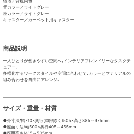
張地／背座同色
背カラー／ライトグレー
座カラー／ライトグレー
キャスター／カーペット用キャスター
商品説明
一人ひとりが働きやすい空間へ｡インテリアフレンドリーなタスクチ
ェアー。
多様化するワークスタイルや空間に合わせて､カラーとマテリアルの
組み合わせを自由にアレンジ｡
サイズ・重量・材質
●外寸法/幅710×奥行(脚部除く)505×高さ885～975mm
●座面寸法/幅500×奥行405～455mm
●座面高さ/415～505mm