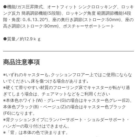
●機能/ガス圧昇降式、オートフィット シンクロロッキング、ロッキ
ング反力 簡易調節機能(5段階)、ロッキング角度 範囲調節機能(4段
階・角度: 0､6､13､20°)、座の奥行き調節(ストローク:50mm)、座の
高さ調節(ストローク:90mm)、ポスチャーサポートシート
●質量／約12.9ｋｇ
商品注意事項
※いずれのキャスターも､クッションフロアー上ではご使用にならな
いでください｡床を傷つける場合があります｡
※硬くて滑りやすい材質のフローリング床でキャスターが転がり過
ぎてしまう場合は、チェアマットなどをご利用ください
※本体色ホワイト(W)・グレー(G)の場合はキャスター色グレー(E2)、
本体色ブラック(B)・ベージュ(Z)の場合はキャスター色ブラック
(F6)になります。
※背クッションタイプにランバーサポート・ショルダーサポート・
ハンガーの取り付けはできません。
※「背」は本体の色で決まります。