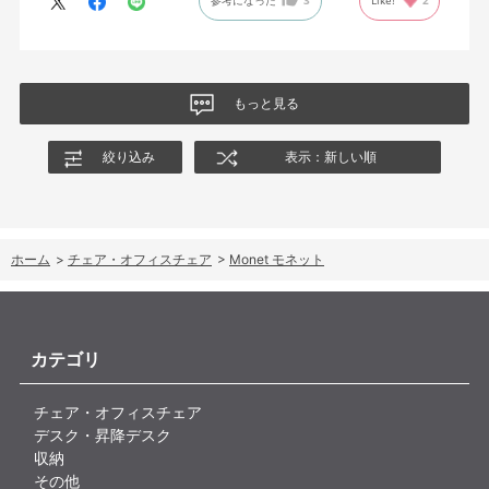
参考になった
3
Like!
2
購入しましたが、欲を言えば稼働肘バージョンもバイカラーなど
のバリエーションがあったら嬉しかったなと思います。
商品はとても良いもので、大変満足しています。
もっと見る
絞り込み
表示：新しい順
ホーム
>
チェア・オフィスチェア
>
Monet モネット
カテゴリ
チェア・オフィスチェア
デスク・昇降デスク
収納
その他