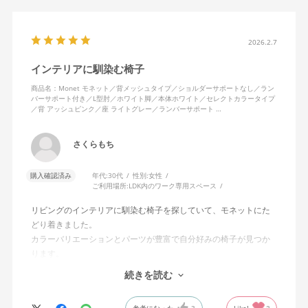
2026.2.7
インテリアに馴染む椅子
商品名：Monet モネット／背メッシュタイプ／ショルダーサポートなし／ラン
バーサポート付き／L型肘／ホワイト脚／本体ホワイト／セレクトカラータイプ
／背 アッシュピンク／座 ライトグレー／ランバーサポート …
さくらもち
購入確認済み
年代:
30代
性別:
女性
ご利用場所:
LDK内のワーク専用スペース
リビングのインテリアに馴染む椅子を探していて、モネットにた
どり着きました。
カラーバリエーションとパーツが豊富で自分好みの椅子が見つか
ります。
オフィスチェアにしては比較的コンパクトで家に置くのに最適で
続きを読む
した、座り心地も良く大変気に入っています。
今回どうしても欲しい色の組み合わせがあったので固定肘の物を