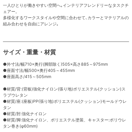
一人ひとりが働きやすい空間へ｡インテリアフレンドリーなタスクチ
ェアー。
多様化するワークスタイルや空間に合わせて､カラーとマテリアルの
組み合わせを自由にアレンジ｡
サイズ・重量・材質
●外寸法/幅710×奥行(脚部除く)505×高さ885～975mm
●座面寸法/幅500×奥行405～455mm
●座面高さ/415～505mm
●材質/背:(背板)強化ナイロン(張り地)ポリエステル(クッション)ス
ラブウレタン
●材質/座:(座板)PP(張り地)ポリエステル(クッション)モールドウレ
タン
●材質/肘:強化ナイロン
●材質/脚:強化ナイロン、ポリエステル塗装、キャスター:ポリウレ
タン巻き(φ60mm)