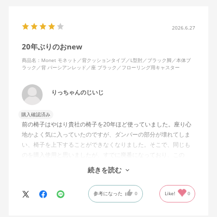
2026.6.27
20年ぶりのおnew
商品名：Monet モネット／背クッションタイプ／L型肘／ブラック脚／本体ブ
ラック／背 パーシアンレッド／座 ブラック／フローリング用キャスター
りっちゃんのじいじ
購入確認済み
前の椅子はやはり貴社の椅子を20年ほど使っていました。座り心
地かよく気に入っていたのですが、ダンパーの部分が壊れてしま
い、椅子を上下することができなくなりました。そこで、同じも
のを購入使用と思いましたが、すでに廃番になっており、この
MonEtを購入しました。やや固めの椅子ですが、使っているうち
続きを読む
になじんでくるのではと思っています。フローリング床で使って
いますが、ややキャスターがよく動きすぎるのが難点でしょう
参考になった
0
Like!
0
か。