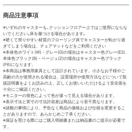
商品注意事項
※いずれのキャスターも､クッションフロアー上ではご使用にならな
いでください｡床を傷つける場合があります｡
※硬くて滑りやすい材質のフローリング床でキャスターが転がり過
ぎてしまう場合は、チェアマットなどをご利用ください
※本体色ホワイト(W)・グレー(G)の場合はキャスター色グレー(E2)、
本体色ブラック(B)・ベージュ(Z)の場合はキャスター色ブラック
(F6)になります。
※本商品は事務用家具として設計されています。小さなお子様やご
高齢の方が使用される場合は、設置場所や使用方法などについて取
扱説明書をよくお読みの上、正しくお使いいただけるよう安全面を
十分にご確認ください。
※モニターの発色によって色が違って見える場合があります。
※表示寸法と実寸の寸法許容差は商品により若干異なります。
※諸般の事情により、予告なく商品の価格および仕様を変更するこ
とがありますので、あらかじめご了承ください。
※保証を受ける際にはご購入明細書または納品書のご提示が必要で
す。