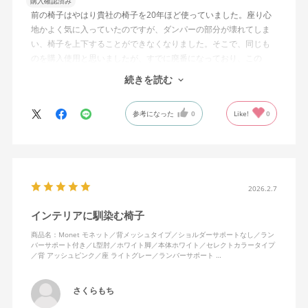
購入確認済み
前の椅子はやはり貴社の椅子を20年ほど使っていました。座り心
地かよく気に入っていたのですが、ダンパーの部分が壊れてしま
い、椅子を上下することができなくなりました。そこで、同じも
のを購入使用と思いましたが、すでに廃番になっており、この
MonEtを購入しました。やや固めの椅子ですが、使っているうち
続きを読む
になじんでくるのではと思っています。フローリング床で使って
いますが、ややキャスターがよく動きすぎるのが難点でしょう
参考になった
0
Like!
0
か。
2026.2.7
インテリアに馴染む椅子
商品名：Monet モネット／背メッシュタイプ／ショルダーサポートなし／ラン
バーサポート付き／L型肘／ホワイト脚／本体ホワイト／セレクトカラータイプ
／背 アッシュピンク／座 ライトグレー／ランバーサポート …
さくらもち