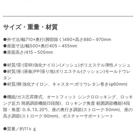
サイズ・重量・材質
●外寸法/幅710×奥行(脚部除く)490×高さ880～970mm
●座面寸法/幅500×奥行405～455mm
●座面高さ/415～505mm
●材質/背:(背枠)強化ナイロン(メッシュ)ポリエステル弾性メッシュ
●材質/座:(座板)PP(張り地)ポリエステル(クッション)モールドウレ
タン
●材質/脚:強化ナイロン、キャスター:ポリウレタン巻き(φ60mm)
●機能/ガス圧昇降式、オートフィット シンクロロッキング、ロッキ
ング反力 簡易調節機能(5段階)、ロッキング角度 範囲調節機能(4段
階・角度: 0､6､13､20°)、座の奥行き調節(ストローク:50mm)、座の
高さ調節(ストローク:90mm)、ポスチャーサポートシート
●質量／約11ｋｇ