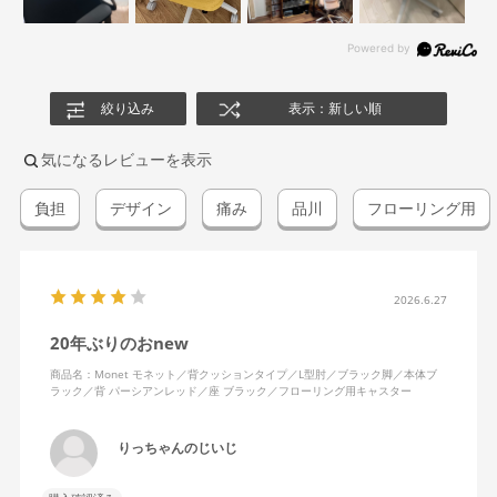
絞り込み
表示：新しい順
気になるレビューを表示
負担
デザイン
痛み
品川
フローリング用
2026.6.27
20年ぶりのおnew
商品名：Monet モネット／背クッションタイプ／L型肘／ブラック脚／本体ブ
ラック／背 パーシアンレッド／座 ブラック／フローリング用キャスター
りっちゃんのじいじ