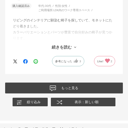
購入確認済み
年代:
30代
性別:
女性
ご利用場所:
LDK内のワーク専用スペース
リビングのインテリアに馴染む椅子を探していて、モネットにた
どり着きました。
カラーバリエーションとパーツが豊富で自分好みの椅子が見つか
ります。
オフィスチェアにしては比較的コンパクトで家に置くのに最適で
続きを読む
した、座り心地も良く大変気に入っています。
今回どうしても欲しい色の組み合わせがあったので固定肘の物を
参考になった
3
Like!
2
購入しましたが、欲を言えば稼働肘バージョンもバイカラーなど
のバリエーションがあったら嬉しかったなと思います。
商品はとても良いもので、大変満足しています。
もっと見る
絞り込み
表示：新しい順