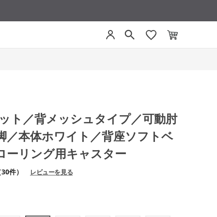
モネット／背メッシュタイプ／可動肘
脚／本体ホワイト／背座ソフトベ
ローリング用キャスター
（30件）
レビューを見る