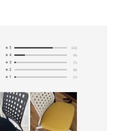
★
5
(22)
★
4
(6)
★
3
(1)
★
2
(0)
★
1
(1)