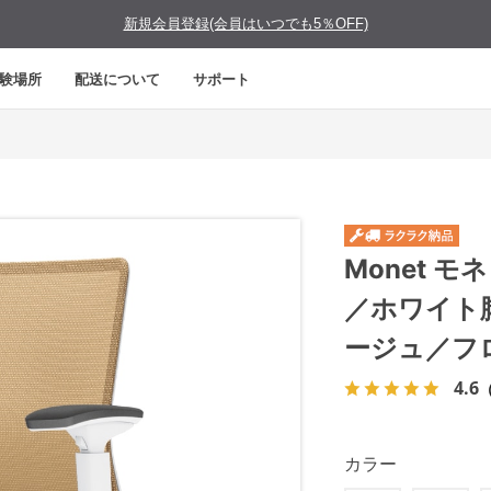
新規会員登録(会員はいつでも5％OFF)
験場所
配送について
サポート
Monet 
／ホワイト
ージュ／フ
4.6
カラー