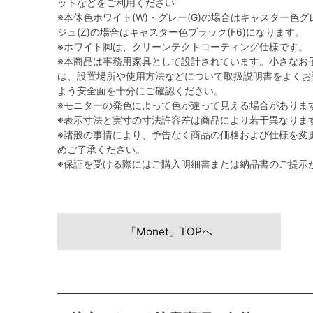
ットなどをご利用ください
※本体色ホワイト(W)・グレー(G)の場合はキャスター色グレ
ジュ(Z)の場合はキャスター色ブラック(F6)になります。
※ホワイト脚は、クリーンテクトコーティング仕様です。
※本商品は事務用家具として設計されています。小さなお
は、設置場所や使用方法などについて取扱説明書をよくお
よう安全面を十分にご確認ください。
※モニターの発色によって色が違って見える場合がありま
※表示寸法と実寸の寸法許容差は商品により若干異なりま
※諸般の事情により、予告なく商品の価格および仕様を変
めご了承ください。
※保証を受ける際にはご購入明細書または納品書のご提示
「Monet」TOPへ