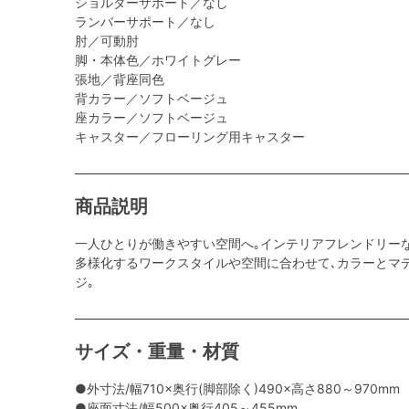
ショルダーサポート／なし
ランバーサポート／なし
肘／可動肘
脚・本体色／ホワイトグレー
張地／背座同色
背カラー／ソフトベージュ
座カラー／ソフトベージュ
キャスター／フローリング用キャスター
商品説明
一人ひとりが働きやすい空間へ｡インテリアフレンドリー
多様化するワークスタイルや空間に合わせて､カラーとマ
ジ｡
サイズ・重量・材質
●外寸法/幅710×奥行(脚部除く)490×高さ880～970mm
●座面寸法/幅500×奥行405～455mm