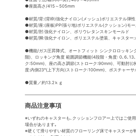
●座面高さ/415～505mm
●材質/背:(背枠)強化ナイロン(メッシュ)ポリエステル弾
●材質/座:(座板)PP(張り地)ポリエステル(クッション)モ
●材質/肘:強化ナイロン、ポリウレタンスキンモールド
●材質/脚:強化ナイロン、ポリエステル塗装、キャスター:ポ
●機能/ガス圧昇降式、オートフィット シンクロロッキング
階)、ロッキング角度 範囲調節機能(4段階・角度: 0､6､13
ク:50mm)、座の高さ調節(ストローク:90mm)、可動肘(
度:内側23°(上下方向)ストローク:100mm)、ポスチャー
●質量／約13.2ｋｇ
商品注意事項
※いずれのキャスターも､クッションフロアー上ではご使
場合があります｡
※硬くて滑りやすい材質のフローリング床でキャスターが