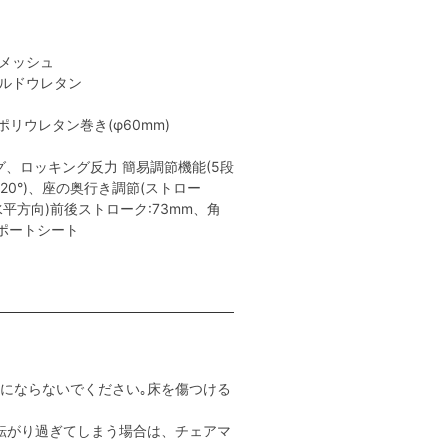
性メッシュ
ールドウレタン
リウレタン巻き(φ60mm)
、ロッキング反力 簡易調節機能(5段
､20°)、座の奥行き調節(ストロー
(水平方向)前後ストローク:73mm、角
サポートシート
用にならないでください｡床を傷つける
転がり過ぎてしまう場合は、チェアマ