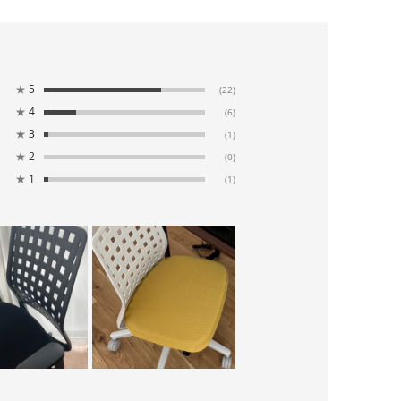
★
5
(22)
★
4
(6)
★
3
(1)
★
2
(0)
★
1
(1)