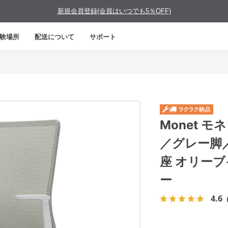
新規会員登録(会員はいつでも5％OFF)
験場所
配送について
サポート
Monet 
／グレー脚
座 オリー
ー
4.6