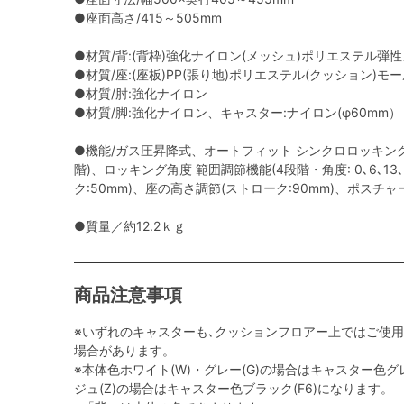
●座面高さ/415～505mm
●材質/背:(背枠)強化ナイロン(メッシュ)ポリエステル弾
●材質/座:(座板)PP(張り地)ポリエステル(クッション)モ
●材質/肘:強化ナイロン
●材質/脚:強化ナイロン、キャスター:ナイロン(φ60mm）
●機能/ガス圧昇降式、オートフィット シンクロロッキング
階)、ロッキング角度 範囲調節機能(4段階・角度: 0､6､13
ク:50mm)、座の高さ調節(ストローク:90mm)、ポスチ
●質量／約12.2ｋｇ
商品注意事項
※いずれのキャスターも､クッションフロアー上ではご使
場合があります。
※本体色ホワイト(W)・グレー(G)の場合はキャスター色グレ
ジュ(Z)の場合はキャスター色ブラック(F6)になります。