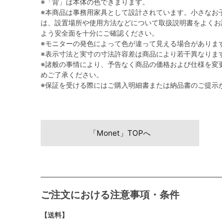
※「背」は本体の色できまります。
※本商品は事務用家具として設計されています。小さなお
は、設置場所や使用方法などについて取扱説明書をよくお
よう安全面を十分にご確認ください。
※モニターの発色によって色が違って見える場合がありま
※表示寸法と実寸の寸法許容差は商品により若干異なりま
※諸般の事情により、予告なく商品の価格および仕様を変
めご了承ください。
※保証を受ける際にはご購入明細書または納品書のご提示
「Monet」TOPへ
ご注文における注意事項・条件
【送料】