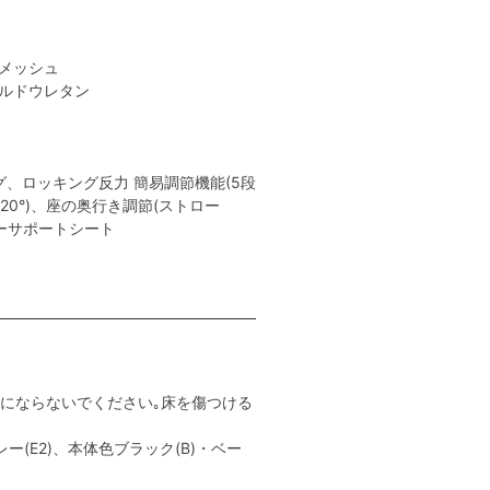
性メッシュ
ールドウレタン
、ロッキング反力 簡易調節機能(5段
､20°)、座の奥行き調節(ストロー
ャーサポートシート
用にならないでください｡床を傷つける
ー(E2)、本体色ブラック(B)・ベー