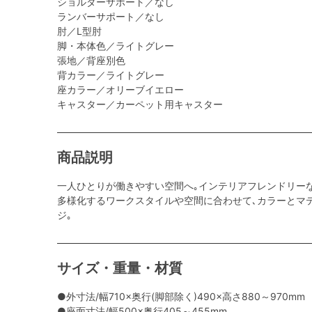
ショルダーサポート／なし
ランバーサポート／なし
肘／L型肘
脚・本体色／ライトグレー
張地／背座別色
背カラー／ライトグレー
座カラー／オリーブイエロー
キャスター／カーペット用キャスター
商品説明
一人ひとりが働きやすい空間へ｡インテリアフレンドリー
多様化するワークスタイルや空間に合わせて､カラーとマ
ジ｡
サイズ・重量・材質
●外寸法/幅710×奥行(脚部除く)490×高さ880～970mm
●座面寸法/幅500×奥行405～455mm