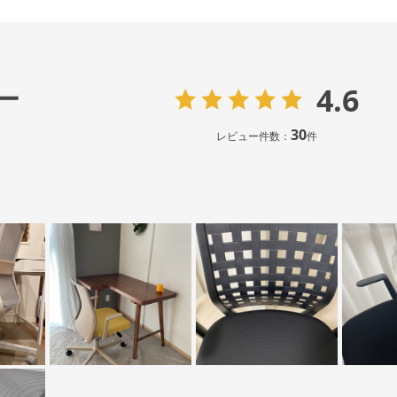
4.6
ー
30
レビュー件数：
件