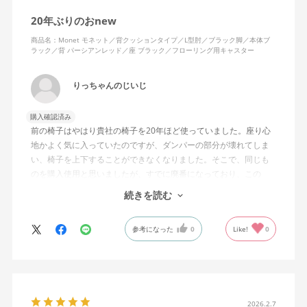
20年ぶりのおnew
商品名：Monet モネット／背クッションタイプ／L型肘／ブラック脚／本体ブ
ラック／背 パーシアンレッド／座 ブラック／フローリング用キャスター
りっちゃんのじいじ
購入確認済み
前の椅子はやはり貴社の椅子を20年ほど使っていました。座り心
地かよく気に入っていたのですが、ダンパーの部分が壊れてしま
い、椅子を上下することができなくなりました。そこで、同じも
のを購入使用と思いましたが、すでに廃番になっており、この
MonEtを購入しました。やや固めの椅子ですが、使っているうち
続きを読む
になじんでくるのではと思っています。フローリング床で使って
いますが、ややキャスターがよく動きすぎるのが難点でしょう
参考になった
0
Like!
0
か。
2026.2.7