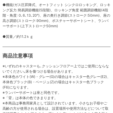
●機能/ガス圧昇降式、オートフィット シンクロロッキング、ロッキ
ング反力 簡易調節機能(5段階)、ロッキング角度 範囲調節機能(4段
階・角度: 0､6､13､20°)、座の奥行き調節(ストローク:50mm)、座の
高さ調節(ストローク:90mm)、ポスチャーサポートシート、ランバ
ーサポート(上下ストローク50mm)
●質量／約11.2ｋｇ
商品注意事項
※いずれのキャスターも､クッションフロアー上ではご使用にならな
いでください｡床を傷つける場合があります。
※本体色ホワイト(W)・グレー(G)の場合はキャスター色グレー(E2)、
本体色ブラック(B)・ベージュ(Z)の場合はキャスター色ブラック
(F6)になります。
※ランバーサポートは座と同色です。
※「背」は本体の色できまります。
※本商品は事務用家具として設計されています。小さなお子様やご
高齢の方が使用される場合は、設置場所や使用方法などについて取