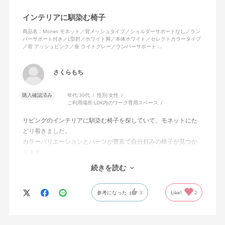
インテリアに馴染む椅子
商品名：Monet モネット／背メッシュタイプ／ショルダーサポートなし／ラン
バーサポート付き／L型肘／ホワイト脚／本体ホワイト／セレクトカラータイプ
／背 アッシュピンク／座 ライトグレー／ランバーサポート …
さくらもち
購入確認済み
年代:
30代
性別:
女性
ご利用場所:
LDK内のワーク専用スペース
リビングのインテリアに馴染む椅子を探していて、モネットにた
どり着きました。
カラーバリエーションとパーツが豊富で自分好みの椅子が見つか
ります。
オフィスチェアにしては比較的コンパクトで家に置くのに最適で
続きを読む
した、座り心地も良く大変気に入っています。
今回どうしても欲しい色の組み合わせがあったので固定肘の物を
参考になった
3
Like!
2
購入しましたが、欲を言えば稼働肘バージョンもバイカラーなど
のバリエーションがあったら嬉しかったなと思います。
商品はとても良いもので、大変満足しています。