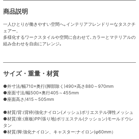
商品説明
一人ひとりが働きやすい空間へ｡インテリアフレンドリーなタスクチ
ェアー。
多様化するワークスタイルや空間に合わせて､カラーとマテリアルの
組み合わせを自由にアレンジ｡
サイズ・重量・材質
●外寸法/幅710×奥行(脚部除く)490×高さ880～970mm
●座面寸法/幅500×奥行405～455mm
●座面高さ/415～505mm
●材質/背:(背枠)強化ナイロン(メッシュ)ポリエステル弾性メッシュ
●材質/座:(座板)PP(張り地)ポリエステル(クッション)モールドウレ
タン
●材質/脚:強化ナイロン、キャスター:ナイロン(φ60mm）