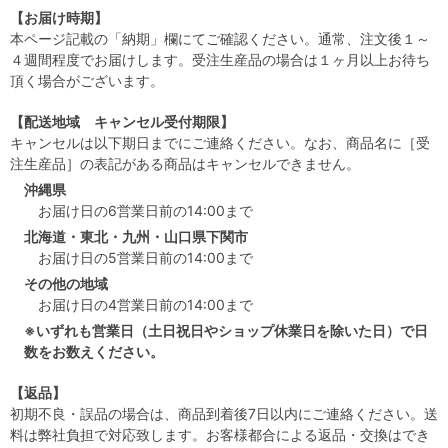
【お届け時期】
本ページ記載の「納期」欄にてご確認ください。通常、注文後１～
４週間程度でお届けします。受注生産品の場合は１ヶ月以上お待ち
頂く場合がございます。
【配送地域 キャンセル受付期限】
キャンセルは以下期日までにご連絡ください。なお、商品名に［受
注生産品］の表記がある商品はキャンセルできません。
沖縄県
お届け日の6営業日前の14:00まで
北海道・東北・九州・山口県下関市
お届け日の5営業日前の14:00まで
その他の地域
お届け日の4営業日前の14:00まで
※いずれも営業日（土日祝日やショップ休業日を除いた日）で日
数をお数えください。
【返品】
初期不良・誤品の場合は、商品到着後7日以内にご連絡ください。送
料は弊社負担で対応致します。お客様都合による返品・交換はでき