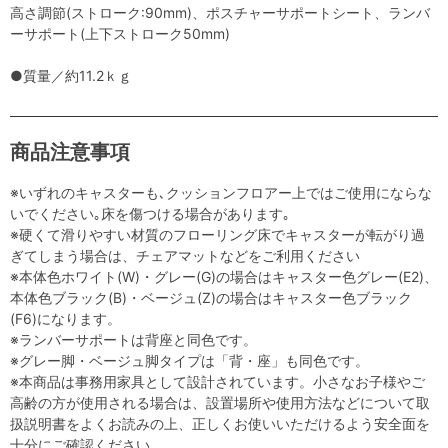
高さ調節(ストローク:90mm)、ポスチャーサポートシート、ランバ
ーサポート(上下ストローク50mm)
●質量／約11.2ｋｇ
商品注意事項
※いずれのキャスターも､クッションフロアー上ではご使用にならな
いでください｡床を傷つける場合があります｡
※硬くて滑りやすい材質のフローリング床でキャスターが転がり過
ぎてしまう場合は、チェアマットなどをご利用ください
※本体色ホワイト(W)・グレー(G)の場合はキャスター色グレー(E2)、
本体色ブラック(B)・ベージュ(Z)の場合はキャスター色ブラック
(F6)になります。
※ランバーサポートは背座と同色です。
※グレー脚・ベージュ脚タイプは「背・座」も同色です。
※本商品は事務用家具として設計されています。小さなお子様やご
高齢の方が使用される場合は、設置場所や使用方法などについて取
扱説明書をよくお読みの上、正しくお使いいただけるよう安全面を
十分にご確認ください。