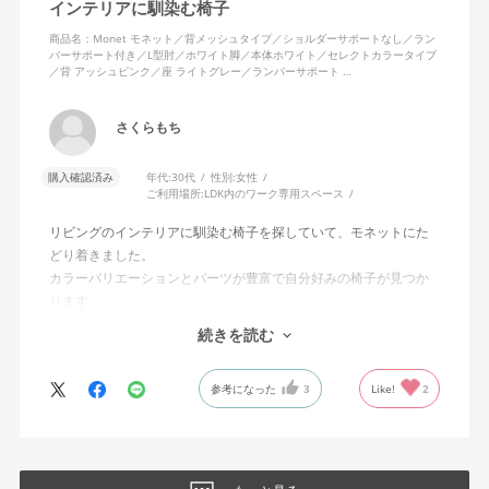
インテリアに馴染む椅子
商品名：Monet モネット／背メッシュタイプ／ショルダーサポートなし／ラン
バーサポート付き／L型肘／ホワイト脚／本体ホワイト／セレクトカラータイプ
／背 アッシュピンク／座 ライトグレー／ランバーサポート …
さくらもち
購入確認済み
年代:
30代
性別:
女性
ご利用場所:
LDK内のワーク専用スペース
リビングのインテリアに馴染む椅子を探していて、モネットにた
どり着きました。
カラーバリエーションとパーツが豊富で自分好みの椅子が見つか
ります。
オフィスチェアにしては比較的コンパクトで家に置くのに最適で
続きを読む
した、座り心地も良く大変気に入っています。
今回どうしても欲しい色の組み合わせがあったので固定肘の物を
参考になった
3
Like!
2
購入しましたが、欲を言えば稼働肘バージョンもバイカラーなど
のバリエーションがあったら嬉しかったなと思います。
商品はとても良いもので、大変満足しています。