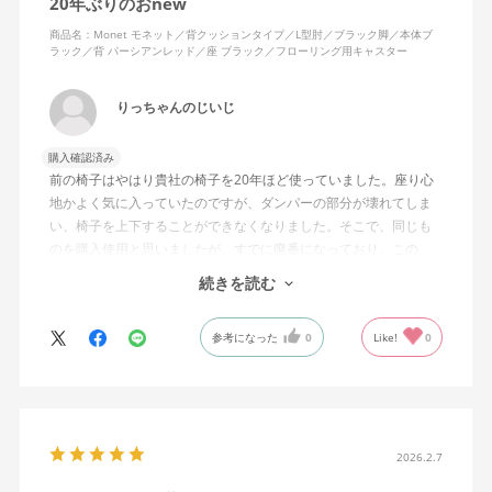
20年ぶりのおnew
商品名：Monet モネット／背クッションタイプ／L型肘／ブラック脚／本体ブ
ラック／背 パーシアンレッド／座 ブラック／フローリング用キャスター
りっちゃんのじいじ
購入確認済み
前の椅子はやはり貴社の椅子を20年ほど使っていました。座り心
地かよく気に入っていたのですが、ダンパーの部分が壊れてしま
い、椅子を上下することができなくなりました。そこで、同じも
のを購入使用と思いましたが、すでに廃番になっており、この
MonEtを購入しました。やや固めの椅子ですが、使っているうち
続きを読む
になじんでくるのではと思っています。フローリング床で使って
いますが、ややキャスターがよく動きすぎるのが難点でしょう
参考になった
0
Like!
0
か。
2026.2.7