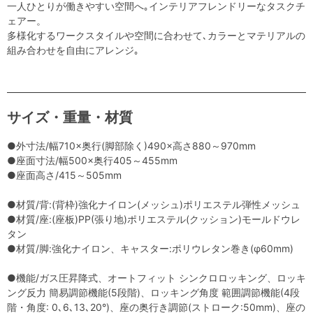
一人ひとりが働きやすい空間へ｡インテリアフレンドリーなタスクチ
ェアー。
多様化するワークスタイルや空間に合わせて､カラーとマテリアルの
組み合わせを自由にアレンジ｡
サイズ・重量・材質
●外寸法/幅710×奥行(脚部除く)490×高さ880～970mm
●座面寸法/幅500×奥行405～455mm
●座面高さ/415～505mm
●材質/背:(背枠)強化ナイロン(メッシュ)ポリエステル弾性メッシュ
●材質/座:(座板)PP(張り地)ポリエステル(クッション)モールドウレ
タン
●材質/脚:強化ナイロン、キャスター:ポリウレタン巻き(φ60mm)
●機能/ガス圧昇降式、オートフィット シンクロロッキング、ロッキ
ング反力 簡易調節機能(5段階)、ロッキング角度 範囲調節機能(4段
階・角度: 0､6､13､20°)、座の奥行き調節(ストローク:50mm)、座の