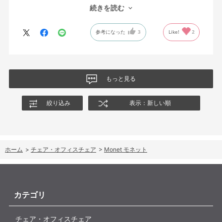
オフィスチェアにしては比較的コンパクトで家に置くのに最適で
続きを読む
した、座り心地も良く大変気に入っています。
今回どうしても欲しい色の組み合わせがあったので固定肘の物を
参考になった
3
Like!
2
購入しましたが、欲を言えば稼働肘バージョンもバイカラーなど
のバリエーションがあったら嬉しかったなと思います。
商品はとても良いもので、大変満足しています。
もっと見る
絞り込み
表示：新しい順
ホーム
>
チェア・オフィスチェア
>
Monet モネット
カテゴリ
チェア・オフィスチェア