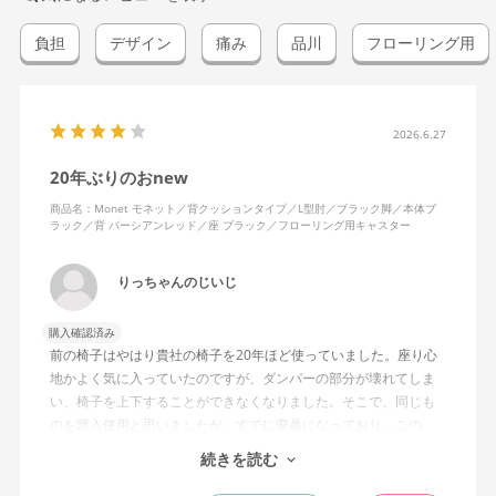
負担
デザイン
痛み
品川
フローリング用
2026.6.27
20年ぶりのおnew
商品名：Monet モネット／背クッションタイプ／L型肘／ブラック脚／本体ブ
ラック／背 パーシアンレッド／座 ブラック／フローリング用キャスター
りっちゃんのじいじ
購入確認済み
前の椅子はやはり貴社の椅子を20年ほど使っていました。座り心
地かよく気に入っていたのですが、ダンパーの部分が壊れてしま
い、椅子を上下することができなくなりました。そこで、同じも
のを購入使用と思いましたが、すでに廃番になっており、この
MonEtを購入しました。やや固めの椅子ですが、使っているうち
続きを読む
になじんでくるのではと思っています。フローリング床で使って
いますが、ややキャスターがよく動きすぎるのが難点でしょう