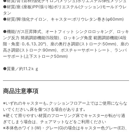
●材質/背:(背枠)強化ナイロン(メッシュ)ポリエステル弾性メッシュ
●材質/座:(座板)PP(張り地)ポリエステル(クッション)モールドウレ
タン
●材質/脚:強化ナイロン、キャスター:ポリウレタン巻き(φ60mm)
●機能/ガス圧昇降式、オートフィット シンクロロッキング、ロッキ
ング反力 簡易調節機能(5段階)、ロッキング角度 範囲調節機能(4段
階・角度: 0､6､13､20°)、座の奥行き調節(ストローク:50mm)、座の
高さ調節(ストローク:90mm)、ポスチャーサポートシート、ランバ
ーサポート(上下ストローク50mm)
●質量／約11.2ｋｇ
商品注意事項
※いずれのキャスターも､クッションフロアー上ではご使用にならな
いでください｡床を傷つける場合があります｡
※硬くて滑りやすい材質のフローリング床でキャスターが転がり過
ぎてしまう場合は、チェアマットなどをご利用ください
※本体色ホワイト(W)・グレー(G)の場合はキャスター色グレー(E2)、