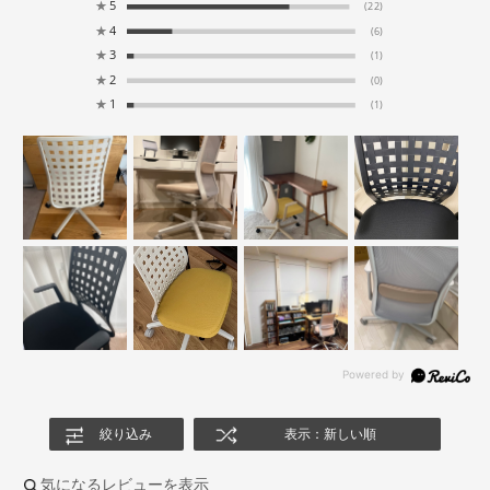
★
5
(22)
★
4
(6)
★
3
(1)
★
2
(0)
★
1
(1)
絞り込み
表示：新しい順
気になるレビューを表示