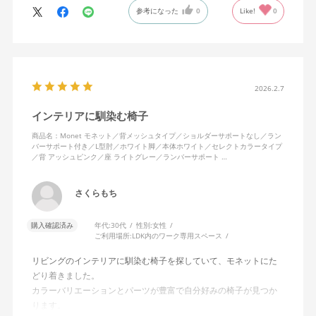
参考になった
0
Like!
0
か。
2026.2.7
インテリアに馴染む椅子
商品名：Monet モネット／背メッシュタイプ／ショルダーサポートなし／ラン
バーサポート付き／L型肘／ホワイト脚／本体ホワイト／セレクトカラータイプ
／背 アッシュピンク／座 ライトグレー／ランバーサポート …
さくらもち
購入確認済み
年代:
30代
性別:
女性
ご利用場所:
LDK内のワーク専用スペース
リビングのインテリアに馴染む椅子を探していて、モネットにた
どり着きました。
カラーバリエーションとパーツが豊富で自分好みの椅子が見つか
ります。