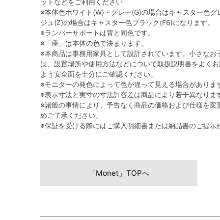
ットなどをご利用ください
※本体色ホワイト(W)・グレー(G)の場合はキャスター色グレ
ジュ(Z)の場合はキャスター色ブラック(F6)になります。
※ランバーサポートは背と同色です。
※「座」は本体の色で決まります。
※本商品は事務用家具として設計されています。小さなお
は、設置場所や使用方法などについて取扱説明書をよくお
よう安全面を十分にご確認ください。
※モニターの発色によって色が違って見える場合がありま
※表示寸法と実寸の寸法許容差は商品により若干異なりま
※諸般の事情により、予告なく商品の価格および仕様を変
めご了承ください。
※保証を受ける際にはご購入明細書または納品書のご提示
「Monet」TOPへ