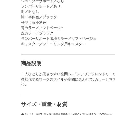
ショルダーサポート／なし
ランバーサポート／あり
肘／肘なし
脚・本体色／ブラック
張地／背座別色
背カラー／ソフトベージュ
座カラー／ブラック
ランバーサポート張地カラー／ソフトベージュ
キャスター／フローリング用キャスター
商品説明
一人ひとりが働きやすい空間へ｡インテリアフレンドリー
多様化するワークスタイルや空間に合わせて､カラーとマ
ジ｡
サイズ・重量・材質
●外寸法/幅710×奥行(脚部除く)490×高さ880～970mm