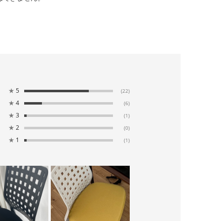
★
5
(22)
★
4
(6)
★
3
(1)
★
2
(0)
★
1
(1)