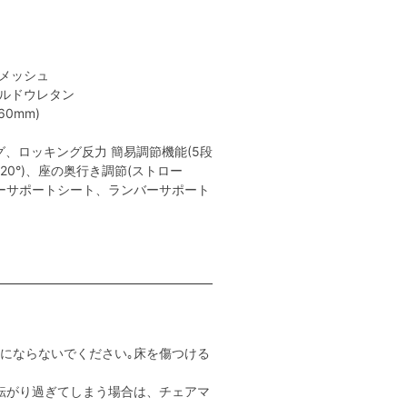
性メッシュ
ールドウレタン
0mm)
、ロッキング反力 簡易調節機能(5段
､20°)、座の奥行き調節(ストロー
チャーサポートシート、ランバーサポート
用にならないでください｡床を傷つける
転がり過ぎてしまう場合は、チェアマ