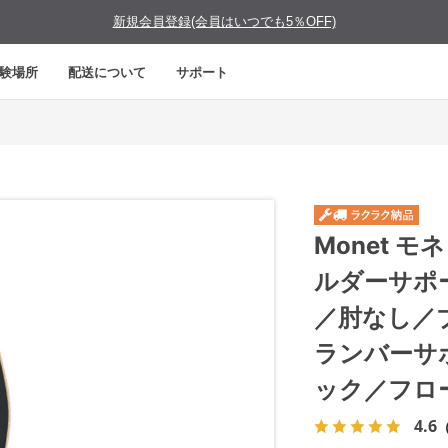
新規会員登録(会員はいつでも5％OFF)
験場所
配送について
サポート
Monet 
ルダーサポ
／肘なし／
ランバーサ
ック／フロ
4.6