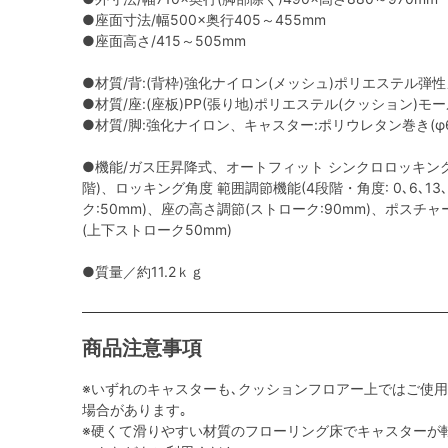
●座面寸法/幅500×奥行405～455mm
●座面高さ/415～505mm
●材質/背:(背枠)強化ナイロン(メッシュ)ポリエステル弾
●材質/座:(座板)PP(張り地)ポリエステル(クッション)モ
●材質/脚:強化ナイロン、キャスター:ポリウレタン巻き(φ6
●機能/ガス圧昇降式、オートフィット シンクロロッキング
階)、ロッキング角度 範囲調節機能(4段階・角度: 0､6､13
ク:50mm)、座の高さ調節(ストローク:90mm)、ポス
(上下ストローク50mm)
●質量／約11.2ｋｇ
商品注意事項
※いずれのキャスターも､クッションフロアー上ではご使
場合があります｡
※硬くて滑りやすい材質のフローリング床でキャスターが