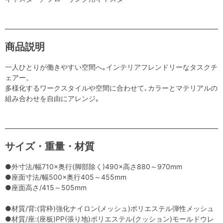
商品説明
一人ひとりが働きやすい空間へ｡インテリアフレンドリーなタスクチ
ェアー。
多様化するワークスタイルや空間に合わせて､カラーとマテリアルの
組み合わせを自由にアレンジ｡
サイズ・重量・材質
●外寸法/幅710×奥行(脚部除く)490×高さ880～970mm
●座面寸法/幅500×奥行405～455mm
●座面高さ/415～505mm
●材質/背:(背枠)強化ナイロン(メッシュ)ポリエステル弾性メッシュ
●材質/座:(座板)PP(張り地)ポリエステル(クッション)モールドウレ