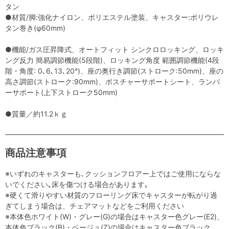
タン
●材質/脚:強化ナイロン、ポリエステル塗装、キャスター:ポリウレ
タン巻き(φ60mm)
●機能/ガス圧昇降式、オートフィット シンクロロッキング、ロッキ
ング反力 簡易調節機能(5段階)、ロッキング角度 範囲調節機能(4段
階・角度: 0､6､13､20°)、座の奥行き調節(ストローク:50mm)、座の
高さ調節(ストローク:90mm)、ポスチャーサポートシート、ランバ
ーサポート(上下ストローク50mm)
●質量／約11.2ｋｇ
商品注意事項
※いずれのキャスターも､クッションフロアー上ではご使用にならな
いでください｡床を傷つける場合があります｡
※硬くて滑りやすい材質のフローリング床でキャスターが転がり過
ぎてしまう場合は、チェアマットなどをご利用ください
※本体色ホワイト(W)・グレー(G)の場合はキャスター色グレー(E2)、
本体色ブラック(B)・ベージュ(Z)の場合はキャスター色ブラック