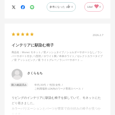
いますが、ややキャスターがよく動きすぎるのが難点でしょう
参考になった
0
Like!
0
か。
2026.2.7
インテリアに馴染む椅子
商品名：Monet モネット／背メッシュタイプ／ショルダーサポートなし／ラン
バーサポート付き／L型肘／ホワイト脚／本体ホワイト／セレクトカラータイプ
／背 アッシュピンク／座 ライトグレー／ランバーサポート …
さくらもち
購入確認済み
年代:
30代
性別:
女性
ご利用場所:
LDK内のワーク専用スペース
リビングのインテリアに馴染む椅子を探していて、モネットにた
どり着きました。
カラーバリエーションとパーツが豊富で自分好みの椅子が見つか
ります。