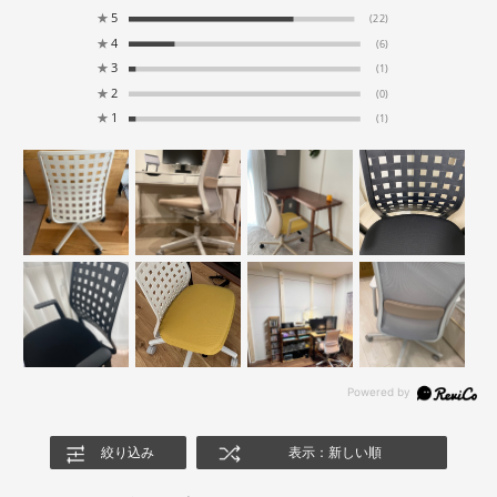
★
5
(22)
★
4
(6)
★
3
(1)
★
2
(0)
★
1
(1)
絞り込み
表示：新しい順