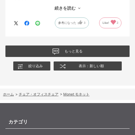
オフィスチェアにしては比較的コンパクトで家に置くのに最適で
続きを読む
した、座り心地も良く大変気に入っています。
今回どうしても欲しい色の組み合わせがあったので固定肘の物を
参考になった
3
Like!
2
購入しましたが、欲を言えば稼働肘バージョンもバイカラーなど
のバリエーションがあったら嬉しかったなと思います。
商品はとても良いもので、大変満足しています。
もっと見る
絞り込み
表示：新しい順
ホーム
>
チェア・オフィスチェア
>
Monet モネット
カテゴリ