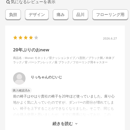
気になるレビューを表示
負担
デザイン
痛み
品川
フローリング用
2026.6.27
20年ぶりのおnew
商品名：Monet モネット／背クッションタイプ／L型肘／ブラック脚／本体ブ
ラック／背 パーシアンレッド／座 ブラック／フローリング用キャスター
りっちゃんのじいじ
購入確認済み
前の椅子はやはり貴社の椅子を20年ほど使っていました。座り心
地かよく気に入っていたのですが、ダンパーの部分が壊れてしま
い、椅子を上下することができなくなりました。そこで、同じも
のを購入使用と思いましたが、すでに廃番になっており、この
MonEtを購入しました。やや固めの椅子ですが、使っているうち
続きを読む
になじんでくるのではと思っています。フローリング床で使って