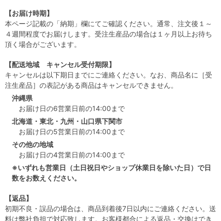
【お届け時期】
本ページ記載の「納期」欄にてご確認ください。通常、注文後１～
４週間程度でお届けします。受注生産品の場合は１ヶ月以上お待ち
頂く場合がございます。
【配送地域 キャンセル受付期限】
キャンセルは以下期日までにご連絡ください。なお、商品名に［受
注生産品］の表記がある商品はキャンセルできません。
沖縄県
お届け日の6営業日前の14:00まで
北海道・東北・九州・山口県下関市
お届け日の5営業日前の14:00まで
その他の地域
お届け日の4営業日前の14:00まで
※いずれも営業日（土日祝日やショップ休業日を除いた日）で日
数をお数えください。
【返品】
初期不良・誤品の場合は、商品到着後7日以内にご連絡ください。送
料は弊社負担で対応致します。お客様都合による返品・交換はでき