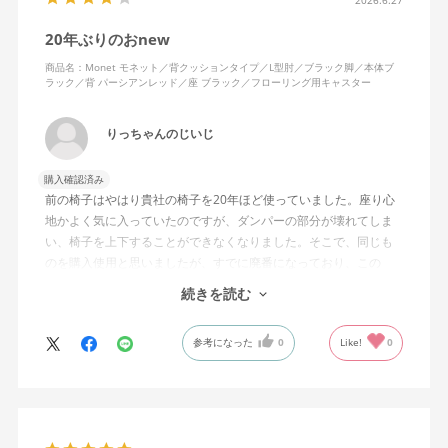
20年ぶりのおnew
商品名：Monet モネット／背クッションタイプ／L型肘／ブラック脚／本体ブ
ラック／背 パーシアンレッド／座 ブラック／フローリング用キャスター
りっちゃんのじいじ
購入確認済み
前の椅子はやはり貴社の椅子を20年ほど使っていました。座り心
地かよく気に入っていたのですが、ダンパーの部分が壊れてしま
い、椅子を上下することができなくなりました。そこで、同じも
のを購入使用と思いましたが、すでに廃番になっており、この
MonEtを購入しました。やや固めの椅子ですが、使っているうち
続きを読む
になじんでくるのではと思っています。フローリング床で使って
いますが、ややキャスターがよく動きすぎるのが難点でしょう
参考になった
0
Like!
0
か。