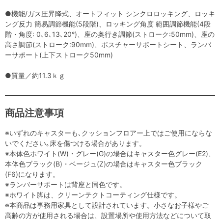
●機能/ガス圧昇降式、オートフィット シンクロロッキング、ロッキ
ング反力 簡易調節機能(5段階)、ロッキング角度 範囲調節機能(4段
階・角度: 0､6､13､20°)、座の奥行き調節(ストローク:50mm)、座の
高さ調節(ストローク:90mm)、ポスチャーサポートシート、ランバ
ーサポート(上下ストローク50mm)
●質量／約11.3ｋｇ
商品注意事項
※いずれのキャスターも､クッションフロアー上ではご使用にならな
いでください｡床を傷つける場合があります。
※本体色ホワイト(W)・グレー(G)の場合はキャスター色グレー(E2)、
本体色ブラック(B)・ベージュ(Z)の場合はキャスター色ブラック
(F6)になります。
※ランバーサポートは背座と同色です。
※ホワイト脚は、クリーンテクトコーティング仕様です。
※本商品は事務用家具として設計されています。小さなお子様やご
高齢の方が使用される場合は、設置場所や使用方法などについて取