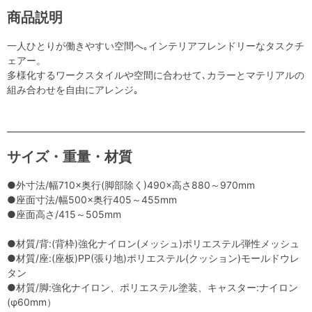
商品説明
一人ひとりが働きやすい空間へ｡インテリアフレンドリーなタスクチ
ェアー。
多様化するワークスタイルや空間に合わせて､カラーとマテリアルの
組み合わせを自由にアレンジ｡
サイズ・重量・材質
●外寸法/幅710×奥行(脚部除く)490×高さ880～970mm
●座面寸法/幅500×奥行405～455mm
●座面高さ/415～505mm
●材質/背:(背枠)強化ナイロン(メッシュ)ポリエステル弾性メッシュ
●材質/座:(座板)PP(張り地)ポリエステル(クッション)モールドウレ
タン
●材質/脚:強化ナイロン、ポリエステル塗装、キャスター:ナイロン
(φ60mm）