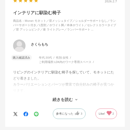
2026.2.7
インテリアに馴染む椅子
商品名：Monet モネット／背メッシュタイプ／ショルダーサポートなし／ラン
バーサポート付き／L型肘／ホワイト脚／本体ホワイト／セレクトカラータイプ
／背 アッシュピンク／座 ライトグレー／ランバーサポート …
さくらもち
購入確認済み
年代:
30代
性別:
女性
ご利用場所:
LDK内のワーク専用スペース
リビングのインテリアに馴染む椅子を探していて、モネットにた
どり着きました。
カラーバリエーションとパーツが豊富で自分好みの椅子が見つか
ります。
オフィスチェアにしては比較的コンパクトで家に置くのに最適で
続きを読む
した、座り心地も良く大変気に入っています。
今回どうしても欲しい色の組み合わせがあったので固定肘の物を
参考になった
3
Like!
2
購入しましたが、欲を言えば稼働肘バージョンもバイカラーなど
のバリエーションがあったら嬉しかったなと思います。
商品はとても良いもので、大変満足しています。