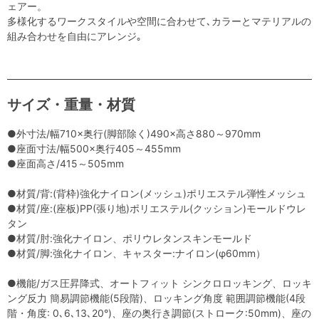
ェアー。
多様化するワークスタイルや空間に合わせて､カラーとマテリアルの
組み合わせを自由にアレンジ｡
サイズ・重量・材質
●外寸法/幅710×奥行(脚部除く)490×高さ880～970mm
●座面寸法/幅500×奥行405～455mm
●座面高さ/415～505mm
●材質/背:(背枠)強化ナイロン(メッシュ)ポリエステル弾性メッシュ
●材質/座:(座板)PP(張り地)ポリエステル(クッション)モールドウレ
タン
●材質/肘:強化ナイロン、ポリウレタンスキンモールド
●材質/脚:強化ナイロン、キャスター:ナイロン(φ60mm）
●機能/ガス圧昇降式、オートフィット シンクロロッキング、ロッキ
ング反力 簡易調節機能(5段階)、ロッキング角度 範囲調節機能(4段
階・角度: 0､6､13､20°)、座の奥行き調節(ストローク:50mm)、座の