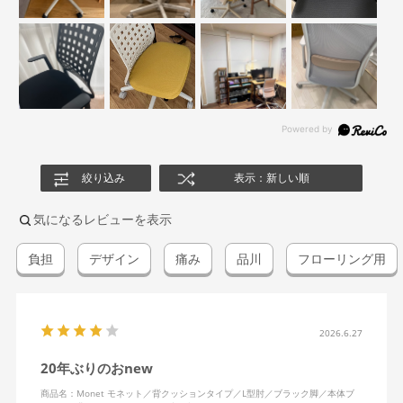
絞り込み
表示：新しい順
気になるレビューを表示
負担
デザイン
痛み
品川
フローリング用
2026.6.27
20年ぶりのおnew
商品名：Monet モネット／背クッションタイプ／L型肘／ブラック脚／本体ブ