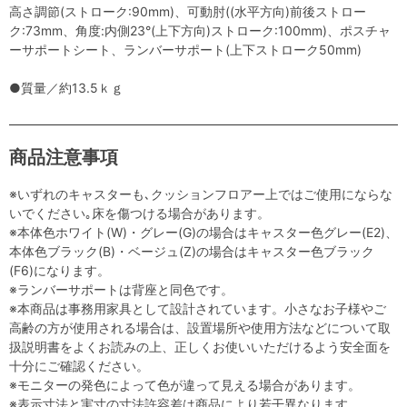
高さ調節(ストローク:90mm)、可動肘((水平方向)前後ストロー
ク:73mm、角度:内側23°(上下方向)ストローク:100mm)、ポスチャ
ーサポートシート、ランバーサポート(上下ストローク50mm)
●質量／約13.5ｋｇ
商品注意事項
※いずれのキャスターも､クッションフロアー上ではご使用にならな
いでください｡床を傷つける場合があります。
※本体色ホワイト(W)・グレー(G)の場合はキャスター色グレー(E2)、
本体色ブラック(B)・ベージュ(Z)の場合はキャスター色ブラック
(F6)になります。
※ランバーサポートは背座と同色です。
※本商品は事務用家具として設計されています。小さなお子様やご
高齢の方が使用される場合は、設置場所や使用方法などについて取
扱説明書をよくお読みの上、正しくお使いいただけるよう安全面を
十分にご確認ください。
※モニターの発色によって色が違って見える場合があります。
※表示寸法と実寸の寸法許容差は商品により若干異なります。