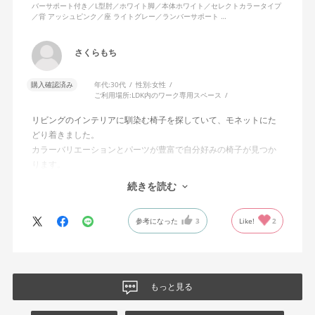
バーサポート付き／L型肘／ホワイト脚／本体ホワイト／セレクトカラータイプ
／背 アッシュピンク／座 ライトグレー／ランバーサポート …
さくらもち
購入確認済み
年代:
30代
性別:
女性
ご利用場所:
LDK内のワーク専用スペース
リビングのインテリアに馴染む椅子を探していて、モネットにた
どり着きました。
カラーバリエーションとパーツが豊富で自分好みの椅子が見つか
ります。
オフィスチェアにしては比較的コンパクトで家に置くのに最適で
続きを読む
した、座り心地も良く大変気に入っています。
今回どうしても欲しい色の組み合わせがあったので固定肘の物を
参考になった
3
Like!
2
購入しましたが、欲を言えば稼働肘バージョンもバイカラーなど
のバリエーションがあったら嬉しかったなと思います。
商品はとても良いもので、大変満足しています。
もっと見る