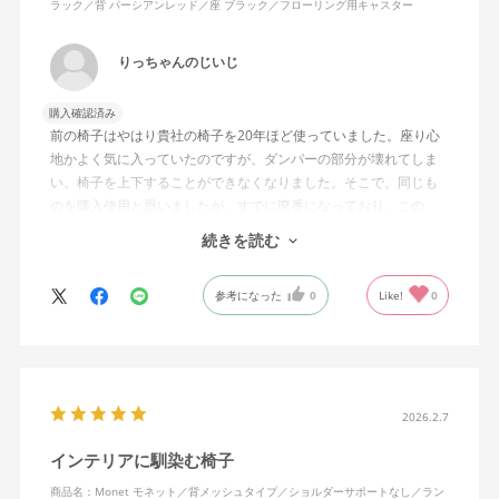
ラック／背 パーシアンレッド／座 ブラック／フローリング用キャスター
りっちゃんのじいじ
購入確認済み
前の椅子はやはり貴社の椅子を20年ほど使っていました。座り心
地かよく気に入っていたのですが、ダンパーの部分が壊れてしま
い、椅子を上下することができなくなりました。そこで、同じも
のを購入使用と思いましたが、すでに廃番になっており、この
MonEtを購入しました。やや固めの椅子ですが、使っているうち
続きを読む
になじんでくるのではと思っています。フローリング床で使って
いますが、ややキャスターがよく動きすぎるのが難点でしょう
参考になった
0
Like!
0
か。
2026.2.7
インテリアに馴染む椅子
商品名：Monet モネット／背メッシュタイプ／ショルダーサポートなし／ラン