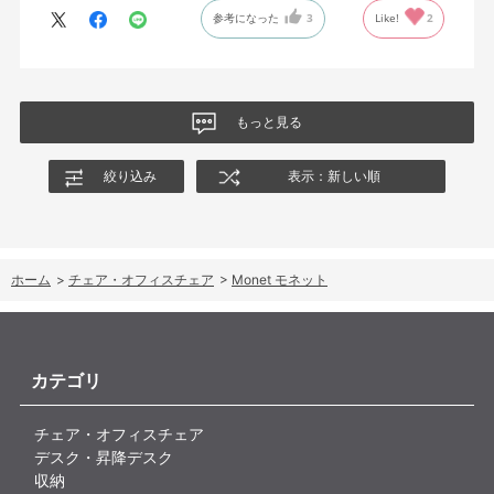
参考になった
3
Like!
2
購入しましたが、欲を言えば稼働肘バージョンもバイカラーなど
のバリエーションがあったら嬉しかったなと思います。
商品はとても良いもので、大変満足しています。
もっと見る
絞り込み
表示：新しい順
ホーム
>
チェア・オフィスチェア
>
Monet モネット
カテゴリ
チェア・オフィスチェア
デスク・昇降デスク
収納