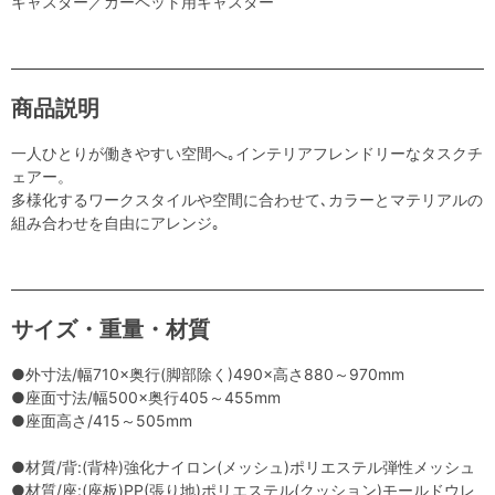
キャスター／カーペット用キャスター
商品説明
一人ひとりが働きやすい空間へ｡インテリアフレンドリーなタスクチ
ェアー。
多様化するワークスタイルや空間に合わせて､カラーとマテリアルの
組み合わせを自由にアレンジ｡
サイズ・重量・材質
●外寸法/幅710×奥行(脚部除く)490×高さ880～970mm
●座面寸法/幅500×奥行405～455mm
●座面高さ/415～505mm
●材質/背:(背枠)強化ナイロン(メッシュ)ポリエステル弾性メッシュ
●材質/座:(座板)PP(張り地)ポリエステル(クッション)モールドウレ