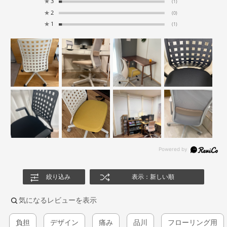
★
3
(1)
★
2
(0)
★
1
(1)
絞り込み
表示：新しい順
気になるレビューを表示
負担
デザイン
痛み
品川
フローリング用