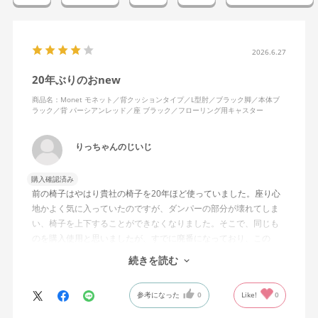
2026.6.27
20年ぶりのおnew
商品名：Monet モネット／背クッションタイプ／L型肘／ブラック脚／本体ブ
ラック／背 パーシアンレッド／座 ブラック／フローリング用キャスター
りっちゃんのじいじ
購入確認済み
前の椅子はやはり貴社の椅子を20年ほど使っていました。座り心
地かよく気に入っていたのですが、ダンパーの部分が壊れてしま
い、椅子を上下することができなくなりました。そこで、同じも
のを購入使用と思いましたが、すでに廃番になっており、この
MonEtを購入しました。やや固めの椅子ですが、使っているうち
続きを読む
になじんでくるのではと思っています。フローリング床で使って
いますが、ややキャスターがよく動きすぎるのが難点でしょう
参考になった
0
Like!
0
か。