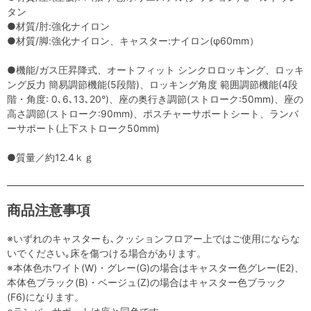
タン
●材質/肘:強化ナイロン
●材質/脚:強化ナイロン、キャスター:ナイロン(φ60mm）
●機能/ガス圧昇降式、オートフィット シンクロロッキング、ロッキ
ング反力 簡易調節機能(5段階)、ロッキング角度 範囲調節機能(4段
階・角度: 0､6､13､20°)、座の奥行き調節(ストローク:50mm)、座の
高さ調節(ストローク:90mm)、ポスチャーサポートシート、ランバ
ーサポート(上下ストローク50mm)
●質量／約12.4ｋｇ
商品注意事項
※いずれのキャスターも､クッションフロアー上ではご使用にならな
いでください｡床を傷つける場合があります。
※本体色ホワイト(W)・グレー(G)の場合はキャスター色グレー(E2)、
本体色ブラック(B)・ベージュ(Z)の場合はキャスター色ブラック
(F6)になります。