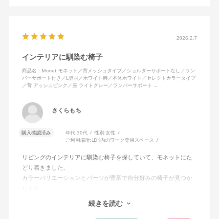
2026.2.7
インテリアに馴染む椅子
商品名：Monet モネット／背メッシュタイプ／ショルダーサポートなし／ラン
バーサポート付き／L型肘／ホワイト脚／本体ホワイト／セレクトカラータイプ
／背 アッシュピンク／座 ライトグレー／ランバーサポート …
さくらもち
購入確認済み
年代:
30代
性別:
女性
ご利用場所:
LDK内のワーク専用スペース
リビングのインテリアに馴染む椅子を探していて、モネットにた
どり着きました。
カラーバリエーションとパーツが豊富で自分好みの椅子が見つか
ります。
オフィスチェアにしては比較的コンパクトで家に置くのに最適で
続きを読む
した、座り心地も良く大変気に入っています。
今回どうしても欲しい色の組み合わせがあったので固定肘の物を