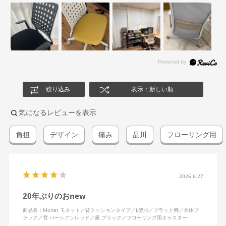
絞り込み
表示：新しい順
気になるレビューを表示
負担
デザイン
痛み
品川
フローリング用
2026.6.27
20年ぶりのおnew
商品名：Monet モネット／背クッションタイプ／L型肘／ブラック脚／本体ブ
ラック／背 パーシアンレッド／座 ブラック／フローリング用キャスター