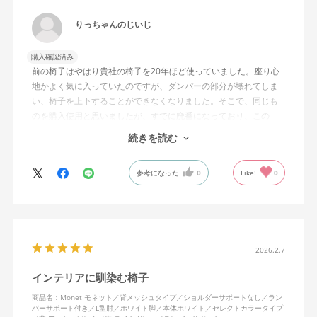
りっちゃんのじいじ
購入確認済み
前の椅子はやはり貴社の椅子を20年ほど使っていました。座り心
地かよく気に入っていたのですが、ダンパーの部分が壊れてしま
い、椅子を上下することができなくなりました。そこで、同じも
のを購入使用と思いましたが、すでに廃番になっており、この
MonEtを購入しました。やや固めの椅子ですが、使っているうち
続きを読む
になじんでくるのではと思っています。フローリング床で使って
いますが、ややキャスターがよく動きすぎるのが難点でしょう
参考になった
0
Like!
0
か。
2026.2.7
インテリアに馴染む椅子
商品名：Monet モネット／背メッシュタイプ／ショルダーサポートなし／ラン
バーサポート付き／L型肘／ホワイト脚／本体ホワイト／セレクトカラータイプ