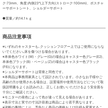
ク:73mm、角度:内側23°(上下方向)ストローク:100mm)、ポスチャ
ーサポートシート、ショルダーサポート
●質量／約14.1ｋｇ
商品注意事項
※いずれのキャスターも､クッションフロアー上ではご使用にならな
いでください｡床を傷つける場合があります。
※本体色ホワイト(W)・グレー(G)の場合はキャスター色グレー(E2)、
本体色ブラック(B)・ベージュ(Z)の場合はキャスター色ブラック
(F6)になります。
※ショルダーサポートは背座と同色です。
※本商品は事務用家具として設計されています。小さなお子様やご
高齢の方が使用される場合は、設置場所や使用方法などについて取
扱説明書をよくお読みの上、正しくお使いいただけるよう安全面を
十分にご確認ください。
※モニターの発色によって色が違って見える場合があります。
※表示寸法と実寸の寸法許容差は商品により若干異なります。
※諸般の事情により、予告なく商品の価格および仕様を変更するこ