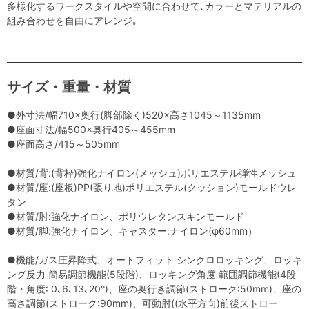
多様化するワークスタイルや空間に合わせて､カラーとマテリアルの
組み合わせを自由にアレンジ｡
サイズ・重量・材質
●外寸法/幅710×奥行(脚部除く)520×高さ1045～1135mm
●座面寸法/幅500×奥行405～455mm
●座面高さ/415～505mm
●材質/背:(背枠)強化ナイロン(メッシュ)ポリエステル弾性メッシュ
●材質/座:(座板)PP(張り地)ポリエステル(クッション)モールドウレ
タン
●材質/肘:強化ナイロン、ポリウレタンスキンモールド
●材質/脚:強化ナイロン、キャスター:ナイロン(φ60mm）
●機能/ガス圧昇降式、オートフィット シンクロロッキング、ロッキ
ング反力 簡易調節機能(5段階)、ロッキング角度 範囲調節機能(4段
階・角度: 0､6､13､20°)、座の奥行き調節(ストローク:50mm)、座の
高さ調節(ストローク:90mm)、可動肘((水平方向)前後ストロー