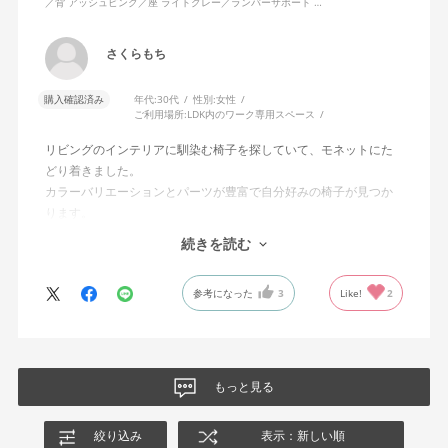
／背 アッシュピンク／座 ライトグレー／ランバーサポート …
さくらもち
購入確認済み
年代:
30代
性別:
女性
ご利用場所:
LDK内のワーク専用スペース
リビングのインテリアに馴染む椅子を探していて、モネットにた
どり着きました。
カラーバリエーションとパーツが豊富で自分好みの椅子が見つか
ります。
オフィスチェアにしては比較的コンパクトで家に置くのに最適で
続きを読む
した、座り心地も良く大変気に入っています。
今回どうしても欲しい色の組み合わせがあったので固定肘の物を
参考になった
3
Like!
2
購入しましたが、欲を言えば稼働肘バージョンもバイカラーなど
のバリエーションがあったら嬉しかったなと思います。
商品はとても良いもので、大変満足しています。
もっと見る
絞り込み
表示：新しい順