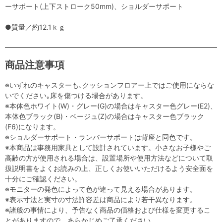
ーサポート(上下ストローク50mm)、ショルダーサポート
●質量／約12.1ｋｇ
商品注意事項
※いずれのキャスターも､クッションフロアー上ではご使用にならな
いでください｡床を傷つける場合があります。
※本体色ホワイト(W)・グレー(G)の場合はキャスター色グレー(E2)、
本体色ブラック(B)・ベージュ(Z)の場合はキャスター色ブラック
(F6)になります。
※ショルダーサポート・ランバーサポートは背座と同色です。
※本商品は事務用家具として設計されています。小さなお子様やご
高齢の方が使用される場合は、設置場所や使用方法などについて取
扱説明書をよくお読みの上、正しくお使いいただけるよう安全面を
十分にご確認ください。
※モニターの発色によって色が違って見える場合があります。
※表示寸法と実寸の寸法許容差は商品により若干異なります。
※諸般の事情により、予告なく商品の価格および仕様を変更するこ
とがありますので、あらかじめご了承ください。