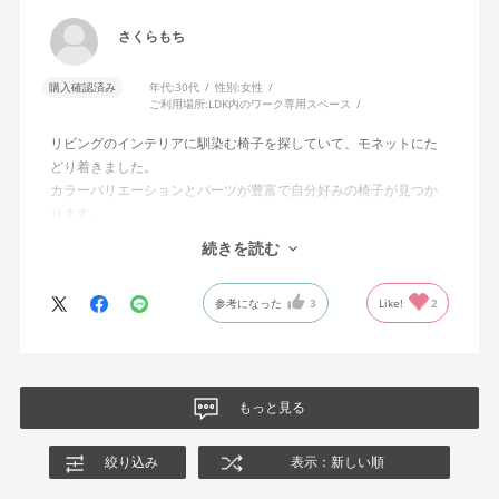
さくらもち
購入確認済み
年代:
30代
性別:
女性
ご利用場所:
LDK内のワーク専用スペース
リビングのインテリアに馴染む椅子を探していて、モネットにた
どり着きました。
カラーバリエーションとパーツが豊富で自分好みの椅子が見つか
ります。
オフィスチェアにしては比較的コンパクトで家に置くのに最適で
続きを読む
した、座り心地も良く大変気に入っています。
今回どうしても欲しい色の組み合わせがあったので固定肘の物を
参考になった
3
Like!
2
購入しましたが、欲を言えば稼働肘バージョンもバイカラーなど
のバリエーションがあったら嬉しかったなと思います。
商品はとても良いもので、大変満足しています。
もっと見る
絞り込み
表示：新しい順