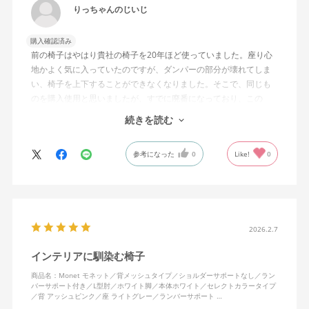
りっちゃんのじいじ
購入確認済み
前の椅子はやはり貴社の椅子を20年ほど使っていました。座り心
地かよく気に入っていたのですが、ダンパーの部分が壊れてしま
い、椅子を上下することができなくなりました。そこで、同じも
のを購入使用と思いましたが、すでに廃番になっており、この
MonEtを購入しました。やや固めの椅子ですが、使っているうち
続きを読む
になじんでくるのではと思っています。フローリング床で使って
いますが、ややキャスターがよく動きすぎるのが難点でしょう
参考になった
0
Like!
0
か。
2026.2.7
インテリアに馴染む椅子
商品名：Monet モネット／背メッシュタイプ／ショルダーサポートなし／ラン
バーサポート付き／L型肘／ホワイト脚／本体ホワイト／セレクトカラータイプ
／背 アッシュピンク／座 ライトグレー／ランバーサポート …