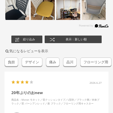
絞り込み
表示：新しい順
気になるレビューを表示
負担
デザイン
痛み
品川
フローリング用
2026.6.27
20年ぶりのおnew
商品名：Monet モネット／背クッションタイプ／L型肘／ブラック脚／本体ブ
ラック／背 パーシアンレッド／座 ブラック／フローリング用キャスター