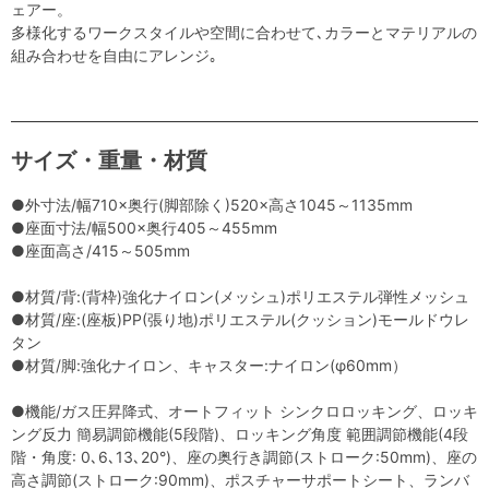
ェアー。
多様化するワークスタイルや空間に合わせて､カラーとマテリアルの
組み合わせを自由にアレンジ｡
サイズ・重量・材質
●外寸法/幅710×奥行(脚部除く)520×高さ1045～1135mm
●座面寸法/幅500×奥行405～455mm
●座面高さ/415～505mm
●材質/背:(背枠)強化ナイロン(メッシュ)ポリエステル弾性メッシュ
●材質/座:(座板)PP(張り地)ポリエステル(クッション)モールドウレ
タン
●材質/脚:強化ナイロン、キャスター:ナイロン(φ60mm）
●機能/ガス圧昇降式、オートフィット シンクロロッキング、ロッキ
ング反力 簡易調節機能(5段階)、ロッキング角度 範囲調節機能(4段
階・角度: 0､6､13､20°)、座の奥行き調節(ストローク:50mm)、座の
高さ調節(ストローク:90mm)、ポスチャーサポートシート、ランバ