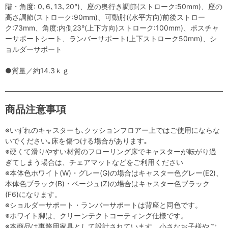
階・角度: 0､6､13､20°)、座の奥行き調節(ストローク:50mm)、座の
高さ調節(ストローク:90mm)、可動肘((水平方向)前後ストロー
ク:73mm、角度:内側23°(上下方向)ストローク:100mm)、ポスチャ
ーサポートシート、ランバーサポート(上下ストローク50mm)、シ
ョルダーサポート
●質量／約14.3ｋｇ
商品注意事項
※いずれのキャスターも､クッションフロアー上ではご使用にならな
いでください｡床を傷つける場合があります｡
※硬くて滑りやすい材質のフローリング床でキャスターが転がり過
ぎてしまう場合は、チェアマットなどをご利用ください
※本体色ホワイト(W)・グレー(G)の場合はキャスター色グレー(E2)、
本体色ブラック(B)・ベージュ(Z)の場合はキャスター色ブラック
(F6)になります。
※ショルダーサポート・ランバーサポートは背座と同色です。
※ホワイト脚は、クリーンテクトコーティング仕様です。
※本商品は事務用家具として設計されています。小さなお子様やご