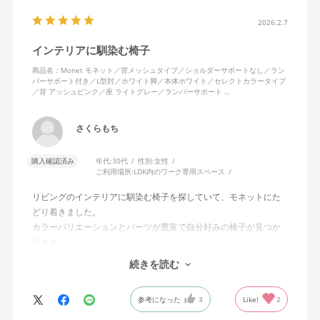
2026.2.7
インテリアに馴染む椅子
商品名：Monet モネット／背メッシュタイプ／ショルダーサポートなし／ラン
バーサポート付き／L型肘／ホワイト脚／本体ホワイト／セレクトカラータイプ
／背 アッシュピンク／座 ライトグレー／ランバーサポート …
さくらもち
購入確認済み
年代:
30代
性別:
女性
ご利用場所:
LDK内のワーク専用スペース
リビングのインテリアに馴染む椅子を探していて、モネットにた
どり着きました。
カラーバリエーションとパーツが豊富で自分好みの椅子が見つか
ります。
オフィスチェアにしては比較的コンパクトで家に置くのに最適で
続きを読む
した、座り心地も良く大変気に入っています。
今回どうしても欲しい色の組み合わせがあったので固定肘の物を
参考になった
3
Like!
2
購入しましたが、欲を言えば稼働肘バージョンもバイカラーなど
のバリエーションがあったら嬉しかったなと思います。