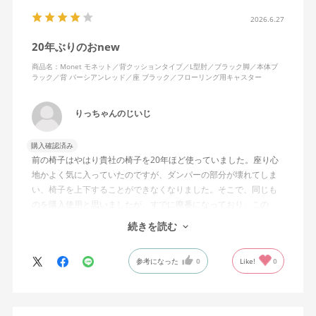
2026.6.27
20年ぶりのおnew
商品名：Monet モネット／背クッションタイプ／L型肘／ブラック脚／本体ブ
ラック／背 パーシアンレッド／座 ブラック／フローリング用キャスター
りっちゃんのじいじ
購入確認済み
前の椅子はやはり貴社の椅子を20年ほど使っていました。座り心
地かよく気に入っていたのですが、ダンパーの部分が壊れてしま
い、椅子を上下することができなくなりました。そこで、同じも
のを購入使用と思いましたが、すでに廃番になっており、この
MonEtを購入しました。やや固めの椅子ですが、使っているうち
続きを読む
になじんでくるのではと思っています。フローリング床で使って
いますが、ややキャスターがよく動きすぎるのが難点でしょう
参考になった
0
Like!
0
か。