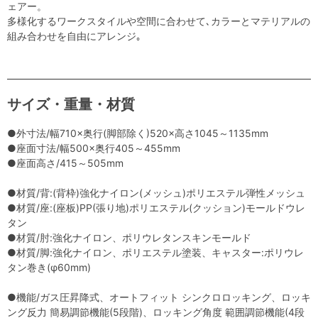
ェアー。
多様化するワークスタイルや空間に合わせて､カラーとマテリアルの
組み合わせを自由にアレンジ｡
サイズ・重量・材質
●外寸法/幅710×奥行(脚部除く)520×高さ1045～1135mm
●座面寸法/幅500×奥行405～455mm
●座面高さ/415～505mm
●材質/背:(背枠)強化ナイロン(メッシュ)ポリエステル弾性メッシュ
●材質/座:(座板)PP(張り地)ポリエステル(クッション)モールドウレ
タン
●材質/肘:強化ナイロン、ポリウレタンスキンモールド
●材質/脚:強化ナイロン、ポリエステル塗装、キャスター:ポリウレ
タン巻き(φ60mm)
●機能/ガス圧昇降式、オートフィット シンクロロッキング、ロッキ
ング反力 簡易調節機能(5段階)、ロッキング角度 範囲調節機能(4段