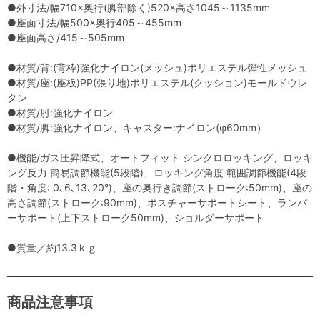
●外寸法/幅710×奥行(脚部除く)520×高さ1045～1135mm
●座面寸法/幅500×奥行405～455mm
●座面高さ/415～505mm
●材質/背:(背枠)強化ナイロン(メッシュ)ポリエステル弾性メッシュ
●材質/座:(座板)PP(張り地)ポリエステル(クッション)モールドウレ
タン
●材質/肘:強化ナイロン
●材質/脚:強化ナイロン、キャスター:ナイロン(φ60mm）
●機能/ガス圧昇降式、オートフィット シンクロロッキング、ロッキ
ング反力 簡易調節機能(5段階)、ロッキング角度 範囲調節機能(4段
階・角度: 0､6､13､20°)、座の奥行き調節(ストローク:50mm)、座の
高さ調節(ストローク:90mm)、ポスチャーサポートシート、ランバ
ーサポート(上下ストローク50mm)、ショルダーサポート
●質量／約13.3ｋｇ
商品注意事項