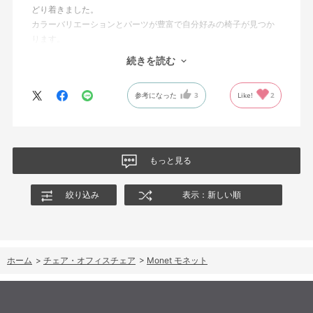
どり着きました。
カラーバリエーションとパーツが豊富で自分好みの椅子が見つか
ります。
オフィスチェアにしては比較的コンパクトで家に置くのに最適で
続きを読む
した、座り心地も良く大変気に入っています。
今回どうしても欲しい色の組み合わせがあったので固定肘の物を
参考になった
3
Like!
2
購入しましたが、欲を言えば稼働肘バージョンもバイカラーなど
のバリエーションがあったら嬉しかったなと思います。
商品はとても良いもので、大変満足しています。
もっと見る
絞り込み
表示：新しい順
ホーム
>
チェア・オフィスチェア
>
Monet モネット