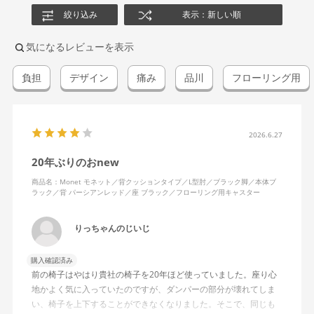
絞り込み
表示：新しい順
気になるレビューを表示
負担
デザイン
痛み
品川
フローリング用
2026.6.27
20年ぶりのおnew
商品名：Monet モネット／背クッションタイプ／L型肘／ブラック脚／本体ブ
ラック／背 パーシアンレッド／座 ブラック／フローリング用キャスター
りっちゃんのじいじ
購入確認済み
前の椅子はやはり貴社の椅子を20年ほど使っていました。座り心
地かよく気に入っていたのですが、ダンパーの部分が壊れてしま
い、椅子を上下することができなくなりました。そこで、同じも