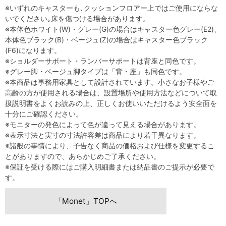
※いずれのキャスターも､クッションフロアー上ではご使用にならな
いでください｡床を傷つける場合があります。
※本体色ホワイト(W)・グレー(G)の場合はキャスター色グレー(E2)、
本体色ブラック(B)・ベージュ(Z)の場合はキャスター色ブラック
(F6)になります。
※ショルダーサポート・ランバーサポートは背座と同色です。
※グレー脚・ベージュ脚タイプは「背・座」も同色です。
※本商品は事務用家具として設計されています。小さなお子様やご
高齢の方が使用される場合は、設置場所や使用方法などについて取
扱説明書をよくお読みの上、正しくお使いいただけるよう安全面を
十分にご確認ください。
※モニターの発色によって色が違って見える場合があります。
※表示寸法と実寸の寸法許容差は商品により若干異なります。
※諸般の事情により、予告なく商品の価格および仕様を変更するこ
とがありますので、あらかじめご了承ください。
※保証を受ける際にはご購入明細書または納品書のご提示が必要で
す。
「Monet」TOPへ