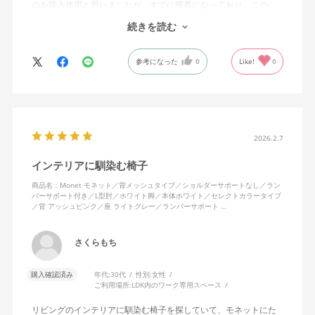
のを購入使用と思いましたが、すでに廃番になっており、この
MonEtを購入しました。やや固めの椅子ですが、使っているうち
続きを読む
になじんでくるのではと思っています。フローリング床で使って
いますが、ややキャスターがよく動きすぎるのが難点でしょう
参考になった
0
Like!
0
か。
2026.2.7
インテリアに馴染む椅子
商品名：Monet モネット／背メッシュタイプ／ショルダーサポートなし／ラン
バーサポート付き／L型肘／ホワイト脚／本体ホワイト／セレクトカラータイプ
／背 アッシュピンク／座 ライトグレー／ランバーサポート …
さくらもち
購入確認済み
年代:
30代
性別:
女性
ご利用場所:
LDK内のワーク専用スペース
リビングのインテリアに馴染む椅子を探していて、モネットにた