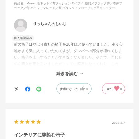
商品名：Monet モネット／背クッションタイプ／L型肘／ブラック脚／本体ブ
ラック／背 パーシアンレッド／座 ブラック／フローリング用キャスター
りっちゃんのじいじ
購入確認済み
前の椅子はやはり貴社の椅子を20年ほど使っていました。座り心
地かよく気に入っていたのですが、ダンパーの部分が壊れてしま
い、椅子を上下することができなくなりました。そこで、同じも
のを購入使用と思いましたが、すでに廃番になっており、この
MonEtを購入しました。やや固めの椅子ですが、使っているうち
続きを読む
になじんでくるのではと思っています。フローリング床で使って
いますが、ややキャスターがよく動きすぎるのが難点でしょう
参考になった
0
Like!
0
か。
2026.2.7
インテリアに馴染む椅子