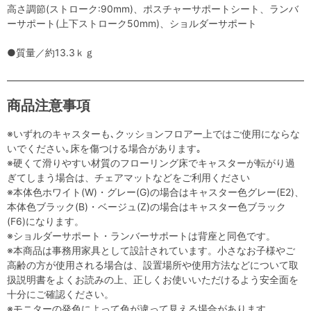
高さ調節(ストローク:90mm)、ポスチャーサポートシート、ランバ
ーサポート(上下ストローク50mm)、ショルダーサポート
●質量／約13.3ｋｇ
商品注意事項
※いずれのキャスターも､クッションフロアー上ではご使用にならな
いでください｡床を傷つける場合があります｡
※硬くて滑りやすい材質のフローリング床でキャスターが転がり過
ぎてしまう場合は、チェアマットなどをご利用ください
※本体色ホワイト(W)・グレー(G)の場合はキャスター色グレー(E2)、
本体色ブラック(B)・ベージュ(Z)の場合はキャスター色ブラック
(F6)になります。
※ショルダーサポート・ランバーサポートは背座と同色です。
※本商品は事務用家具として設計されています。小さなお子様やご
高齢の方が使用される場合は、設置場所や使用方法などについて取
扱説明書をよくお読みの上、正しくお使いいただけるよう安全面を
十分にご確認ください。
※モニターの発色によって色が違って見える場合があります。