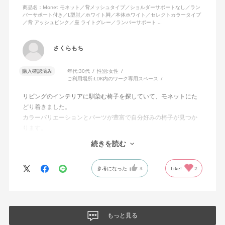
商品名：Monet モネット／背メッシュタイプ／ショルダーサポートなし／ラン
バーサポート付き／L型肘／ホワイト脚／本体ホワイト／セレクトカラータイプ
／背 アッシュピンク／座 ライトグレー／ランバーサポート …
さくらもち
購入確認済み
年代:
30代
性別:
女性
ご利用場所:
LDK内のワーク専用スペース
リビングのインテリアに馴染む椅子を探していて、モネットにた
どり着きました。
カラーバリエーションとパーツが豊富で自分好みの椅子が見つか
ります。
オフィスチェアにしては比較的コンパクトで家に置くのに最適で
続きを読む
した、座り心地も良く大変気に入っています。
今回どうしても欲しい色の組み合わせがあったので固定肘の物を
参考になった
3
Like!
2
購入しましたが、欲を言えば稼働肘バージョンもバイカラーなど
のバリエーションがあったら嬉しかったなと思います。
商品はとても良いもので、大変満足しています。
もっと見る