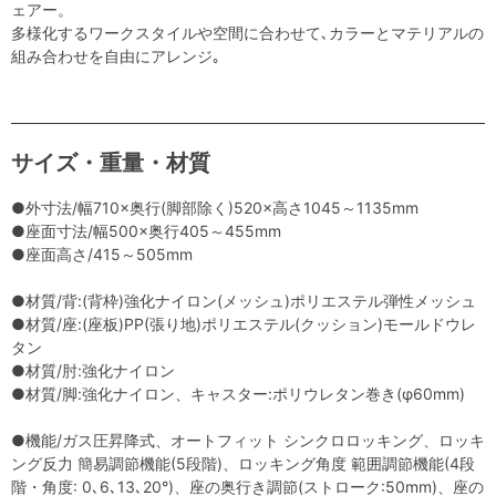
ェアー。
多様化するワークスタイルや空間に合わせて､カラーとマテリアルの
組み合わせを自由にアレンジ｡
サイズ・重量・材質
●外寸法/幅710×奥行(脚部除く)520×高さ1045～1135mm
●座面寸法/幅500×奥行405～455mm
●座面高さ/415～505mm
●材質/背:(背枠)強化ナイロン(メッシュ)ポリエステル弾性メッシュ
●材質/座:(座板)PP(張り地)ポリエステル(クッション)モールドウレ
タン
●材質/肘:強化ナイロン
●材質/脚:強化ナイロン、キャスター:ポリウレタン巻き(φ60mm)
●機能/ガス圧昇降式、オートフィット シンクロロッキング、ロッキ
ング反力 簡易調節機能(5段階)、ロッキング角度 範囲調節機能(4段
階・角度: 0､6､13､20°)、座の奥行き調節(ストローク:50mm)、座の