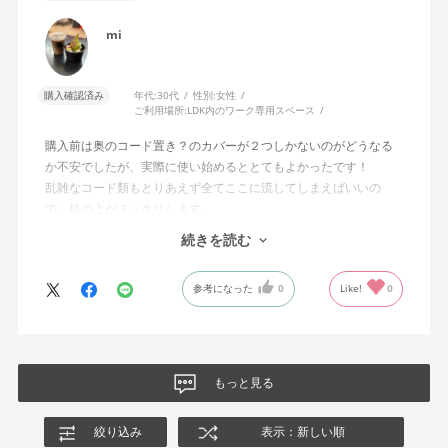
mi
購入確認済み
年代:
30代
性別:
女性
ご利用場所:
LDK内のワーク専用スペース
購入前は奥のコード置き？のカバーが２つしかないのがどうなる
か不安でしたが、実際に使い始めるととてもよかったです！
乱雑なコード類もとりあえず全てここに流してしまえばいいの
で、机の上がスッキリします。
続きを読む
机の色も柔らかい桃色みのある色で、かわいらしいです。机自体
の作りもしっかりしておりこのお値段で組み立て作業もしていた
参考になった
0
Like!
0
だけて、とても良い買い物ができました！
もっと見る
絞り込み
表示：新しい順