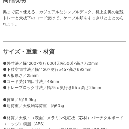
奥まで広々使える、カジュアルなシンプルデスク。机上面奥の配線
トレーと天板下のコード受けで、ケーブル類をすっきりとまとめら
れます。
サイズ・重量・材質
●外寸法／幅1200×奥行600(天板500)×高さ720mm
●下肢空間寸法／幅1120×奥行545×高さ692mm
●天板厚さ／25mm
●コード受け開口寸法／48mm
●トレーブロック寸法／幅75ｘ奥行き95ｘ高さ25mm
●質量／約18.9kg
●耐荷重／天板均等荷重：約60㎏
●材質／天板：（表面）メラミン化粧板（芯材）パーチクルボード
（エッジ）樹脂（ABS）