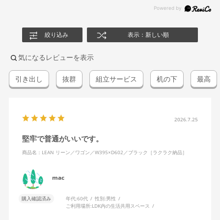
絞り込み
表示：新しい順
気になるレビューを表示
引き出し
抜群
組立サービス
机の下
最高
2026.7.25
堅牢で普通がいいです。
商品名：LEAN リーン／ワゴン／W395×D602／ブラック［ラクラク納品］
mac
購入確認済み
年代:
60代
性別:
男性
ご利用場所:
LDK内の生活共用スペース