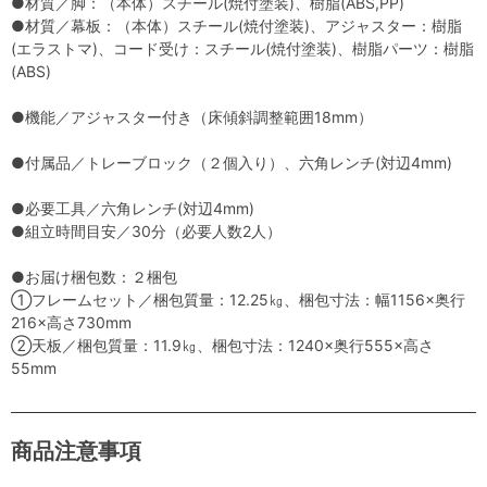
●材質／脚：（本体）スチール(焼付塗装)、樹脂(ABS,PP)
●材質／幕板：（本体）スチール(焼付塗装)、アジャスター：樹脂
(エラストマ)、コード受け：スチール(焼付塗装)、樹脂パーツ：樹脂
(ABS)
●機能／アジャスター付き（床傾斜調整範囲18mm）
●付属品／トレーブロック（２個入り）、六角レンチ(対辺4mm)
●必要工具／六角レンチ(対辺4mm)
●組立時間目安／30分（必要人数2人）
●お届け梱包数：２梱包
①フレームセット／梱包質量：12.25㎏、梱包寸法：幅1156×奥行
216×高さ730mm
②天板／梱包質量：11.9㎏、梱包寸法：1240×奥行555×高さ
55mm
商品注意事項