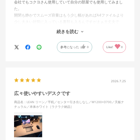
会社でもコクヨさん使用していて自分の部屋でも使用してみまし
た。
開閉も静かでスムーズ容量はもう少し幅があればA4ファイルより
少し大きい封筒に入っている書類も入るんですがまぁ大丈夫で
す。経年仕様に耐えることは実証済みなのです すっこし高いで
続きを読む
すがコストパフォーマンスには優れていると思います。
参考になった
0
Like!
0
2026.7.25
広々使いやすいデスクです
商品名：LEAN リーン／平机／センター引き出しなし／W1200×D700／天板ナ
チュラル／本体ホワイト［ラクラク納品］