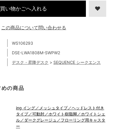
買い物かごへ入れる
この商品について問い合わせる
WS106293
DSE-LWA1808M-SWPW2
デスク・昇降デスク
>
SEQUENCE シークエンス
すめの商品
ing イング／メッシュタイプ／ヘッドレスト付き
タイプ／可動肘／ホワイト樹脂脚／ホワイトシェ
ル／ダークグレージュ／フローリング用キャスタ
ー