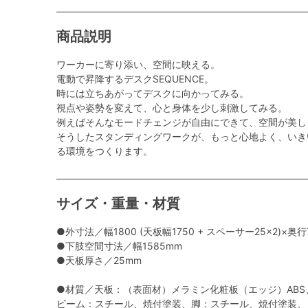
商品説明
ワーカーに寄り添い、空間に映える。
電動で昇降するデスクSEQUENCE。
時には立ちあがってデスクに向かってみる。
視点や姿勢を変えて、心と身体を少し刺激してみる。
例えばそんなモードチェンジが自由にできて、空間が美し
そうしたスタンディングワークが、もっと心地よく、いき
る環境をつくります。
サイズ・重量・材質
●外寸法／幅1800 (天板幅1750 + スペーサー25×2)×奥行
●下肢空間寸法／幅1585mm
●天板厚さ／25mm
●材質／天板：（表面材）メラミン化粧板（エッジ）ABS
ビーム：スチール、焼付塗装、脚：スチール、焼付塗装、