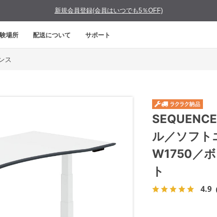
新規会員登録(会員はいつでも5％OFF)
験場所
配送について
サポート
エンス
SEQUEN
ル／ソフト
W1750
ト
4.9