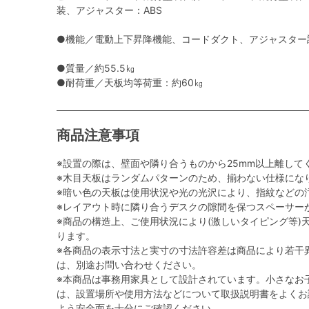
装、アジャスター：ABS
●機能／電動上下昇降機能、コードダクト、アジャスター調
●質量／約55.5㎏
●耐荷重／天板均等荷重：約60㎏
商品注意事項
※設置の際は、壁面や隣り合うものから25mm以上離して
※木目天板はランダムパターンのため、揃わない仕様にな
※暗い色の天板は使用状況や光の光沢により、指紋などの
※レイアウト時に隣り合うデスクの隙間を保つスペーサー
※商品の構造上、ご使用状況により(激しいタイピング等)
ります。
※各商品の表示寸法と実寸の寸法許容差は商品により若干
は、別途お問い合わせください。
※本商品は事務用家具として設計されています。小さなお
は、設置場所や使用方法などについて取扱説明書をよくお
よう安全面を十分にご確認ください。