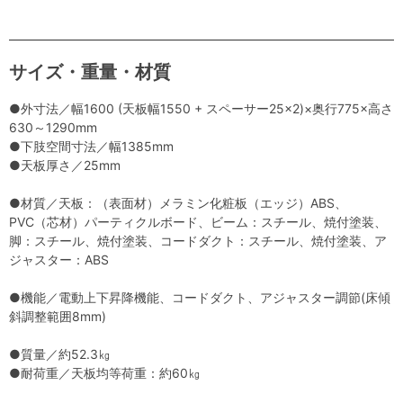
サイズ・重量・材質
●外寸法／幅1600 (天板幅1550 + スペーサー25×2)×奥行775×高さ
630～1290mm
●下肢空間寸法／幅1385mm
●天板厚さ／25mm
●材質／天板：（表面材）メラミン化粧板（エッジ）ABS、
PVC（芯材）パーティクルボード、ビーム：スチール、焼付塗装、
脚：スチール、焼付塗装、コードダクト：スチール、焼付塗装、ア
ジャスター：ABS
●機能／電動上下昇降機能、コードダクト、アジャスター調節(床傾
斜調整範囲8mm)
●質量／約52.3㎏
●耐荷重／天板均等荷重：約60㎏