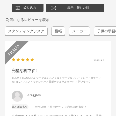
絞り込み
表示：新しい順
気になるレビューを表示
スタンディングデスク
横幅
メーカー
子供の学習
2023.9.2
完璧な机です！
商品名：SEQUENCE シークエンス／チルトテーブル／ハイグレードカラー／
W1150／フルスペックレバー／天板ナチュラルオーク ／脚ブラック
dreggles
購入確認済み
年代:
50代
性別:
男性
ご利用場所:
書斎
自宅のオフィス兼アートスタジオのために購入しましたが、非常