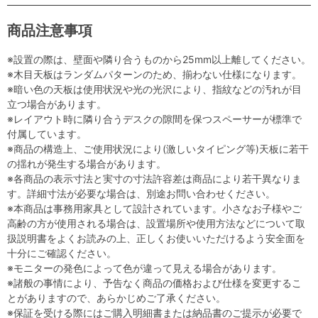
商品注意事項
※設置の際は、壁面や隣り合うものから25mm以上離してください。
※木目天板はランダムパターンのため、揃わない仕様になります。
※暗い色の天板は使用状況や光の光沢により、指紋などの汚れが目
立つ場合があります。
※レイアウト時に隣り合うデスクの隙間を保つスペーサーが標準で
付属しています。
※商品の構造上、ご使用状況により(激しいタイピング等)天板に若干
の揺れが発生する場合があります。
※各商品の表示寸法と実寸の寸法許容差は商品により若干異なりま
す。詳細寸法が必要な場合は、別途お問い合わせください。
※本商品は事務用家具として設計されています。小さなお子様やご
高齢の方が使用される場合は、設置場所や使用方法などについて取
扱説明書をよくお読みの上、正しくお使いいただけるよう安全面を
十分にご確認ください。
※モニターの発色によって色が違って見える場合があります。
※諸般の事情により、予告なく商品の価格および仕様を変更するこ
とがありますので、あらかじめご了承ください。
※保証を受ける際にはご購入明細書または納品書のご提示が必要で