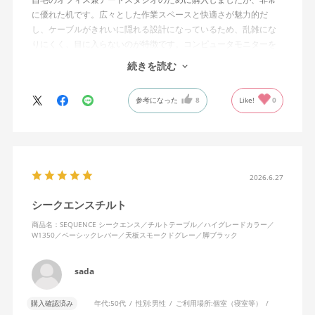
に優れた机です。広々とした作業スペースと快適さが魅力的だ
し、ケーブルがきれいに隠れる設計になっているため、乱雑にな
りにくく、目に入らないのが特徴です。コンピュータモニターを
置くスペースの高さも完璧で、長時間の作業でも疲れにくいで
続きを読む
す。
参考になった
8
Like!
0
昇降機能のおかげで、座っても立っても作業が可能で、その柔軟
性はデスクの下の掃除やオフィスの収納スペースへのアクセスを
容易にしてくれます。デスクの動作は滑らかでありながらも非常
に頑丈で、新しいingLifeデスクチェアとも完璧にマッチしていま
す。本当におすすめのアイテムです。
2026.6.27
シークエンスチルト
商品名：SEQUENCE シークエンス／チルトテーブル／ハイグレードカラー／
W1350／ベーシックレバー／天板スモークドグレー／脚ブラック
sada
購入確認済み
年代:
50代
性別:
男性
ご利用場所:
個室（寝室等）