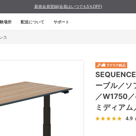
新規会員登録(会員はいつでも5％OFF)
験場所
配送について
サポート
エンス
SEQUEN
ーブル／ソ
／W175
ミディアム
4.9