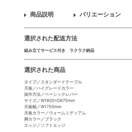
商品説明
バリエーション
選択された配送方法
組み立てサービス付き ラクラク納品
選択された商品
タイプ／スタンダードテーブル
天板／ハイグレードカラー
操作方法／ベーシックレバー
サイズ／W1800×D675mm
天板幅／W1750mm
天板カラー／ウォームミディアム
脚カラー／ブラック
エッジ／ソフトエッジ