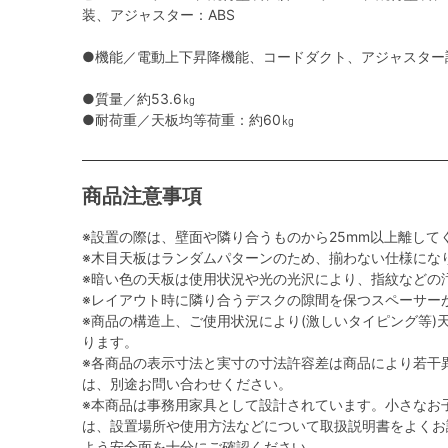
装、アジャスター：ABS
●機能／電動上下昇降機能、コードダクト、アジャスター調
●質量／約53.6㎏
●耐荷重／天板均等荷重：約60㎏
商品注意事項
※設置の際は、壁面や隣り合うものから25mm以上離して
※木目天板はランダムパターンのため、揃わない仕様にな
※暗い色の天板は使用状況や光の光沢により、指紋などの
※レイアウト時に隣り合うデスクの隙間を保つスペーサー
※商品の構造上、ご使用状況により(激しいタイピング等)
ります。
※各商品の表示寸法と実寸の寸法許容差は商品により若干
は、別途お問い合わせください。
※本商品は事務用家具として設計されています。小さなお
は、設置場所や使用方法などについて取扱説明書をよくお
よう安全面を十分にご確認ください。