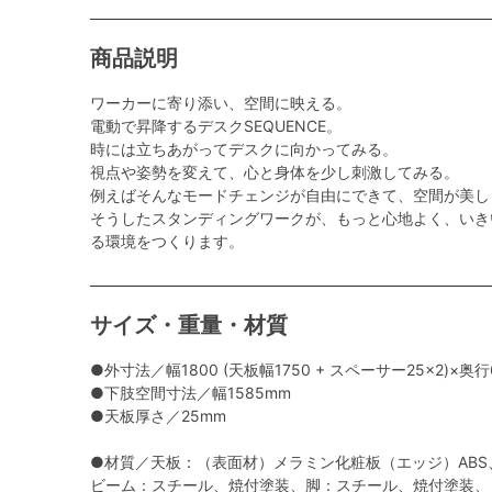
商品説明
ワーカーに寄り添い、空間に映える。
電動で昇降するデスクSEQUENCE。
時には立ちあがってデスクに向かってみる。
視点や姿勢を変えて、心と身体を少し刺激してみる。
例えばそんなモードチェンジが自由にできて、空間が美し
そうしたスタンディングワークが、もっと心地よく、いき
る環境をつくります。
サイズ・重量・材質
●外寸法／幅1800 (天板幅1750 + スペーサー25×2)×奥行
●下肢空間寸法／幅1585mm
●天板厚さ／25mm
●材質／天板：（表面材）メラミン化粧板（エッジ）ABS
ビーム：スチール、焼付塗装、脚：スチール、焼付塗装、