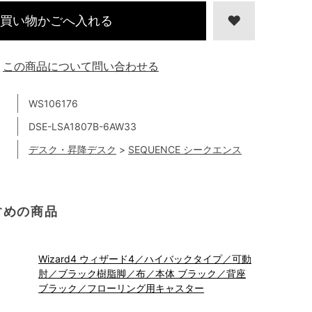
買い物かごへ入れる
この商品について問い合わせる
WS106176
DSE-LSA1807B-6AW33
デスク・昇降デスク
>
SEQUENCE シークエンス
すめの商品
Wizard4 ウィザード4／ハイバックタイプ／可動
肘／ブラック樹脂脚／布／本体 ブラック／背座
ブラック／フローリング用キャスター