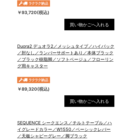
￥93,720(税込)
買い物かごへ入れる
Duora2 デュオラ2／メッシュタイプ／ハイバック
／肘なし／ランバーサポートあり／本体ブラック
／ブラック樹脂脚／ソフトベージュ／フローリン
グ用キャスター
￥89,320(税込)
買い物かごへ入れる
SEQUENCE シークエンス／チルトテーブル／ハ
イグレードカラー／W1550／ベーシックレバー
／天板シャビーグレー／脚ブラック