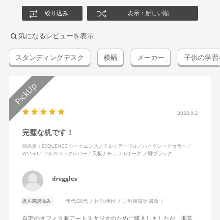
絞り込み
表示：新しい順
気になるレビューを表示
スタンディングデスク
横幅
メーカー
子供の学習
2023.9.2
完璧な机です！
商品名：SEQUENCE シークエンス／チルトテーブル／ハイグレードカラー／
W1150／フルスペックレバー／天板ナチュラルオーク ／脚ブラック
dreggles
購入確認済み
年代:
50代
性別:
男性
ご利用場所:
書斎
自宅のオフィス兼アートスタジオのために購入しましたが、非常