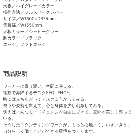
天板／ハイグレードカラー
操作方法／フルスペックレバー
サイズ／W1600×D675mm
天板幅／W1550mm
天板カラー／シャビーグレー
脚カラー／ブラック
エッジ／ソフトエッジ
商品説明
ワーカーに寄り添い、空間に映える。
電動で昇降するデスクSEQUENCE。
時には立ちあがってデスクに向かってみる。
視点や姿勢を変えて、心と身体を少し刺激してみる。
例えばそんなモードチェンジが自由にできて、空間が美しく整って
いる。
そうしたスタンディングワークが、もっと心地よく、いきいきと、
自分らしく働くことができる環境をつくります。