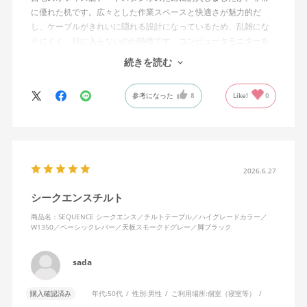
に優れた机です。広々とした作業スペースと快適さが魅力的だ
し、ケーブルがきれいに隠れる設計になっているため、乱雑にな
りにくく、目に入らないのが特徴です。コンピュータモニターを
置くスペースの高さも完璧で、長時間の作業でも疲れにくいで
続きを読む
す。
参考になった
8
Like!
0
昇降機能のおかげで、座っても立っても作業が可能で、その柔軟
性はデスクの下の掃除やオフィスの収納スペースへのアクセスを
容易にしてくれます。デスクの動作は滑らかでありながらも非常
に頑丈で、新しいingLifeデスクチェアとも完璧にマッチしていま
す。本当におすすめのアイテムです。
2026.6.27
シークエンスチルト
商品名：SEQUENCE シークエンス／チルトテーブル／ハイグレードカラー／
W1350／ベーシックレバー／天板スモークドグレー／脚ブラック
sada
購入確認済み
年代:
50代
性別:
男性
ご利用場所:
個室（寝室等）