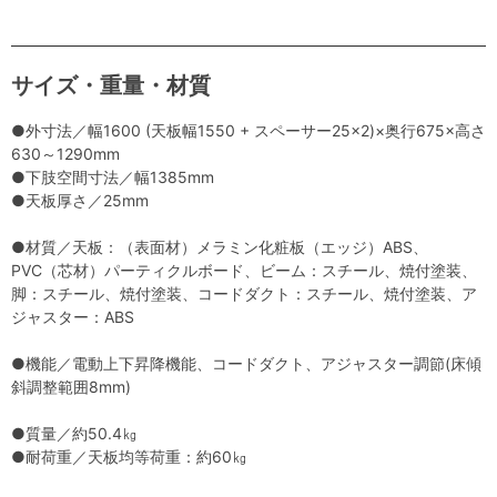
サイズ・重量・材質
●外寸法／幅1600 (天板幅1550 + スペーサー25×2)×奥行675×高さ
630～1290mm
●下肢空間寸法／幅1385mm
●天板厚さ／25mm
●材質／天板：（表面材）メラミン化粧板（エッジ）ABS、
PVC（芯材）パーティクルボード、ビーム：スチール、焼付塗装、
脚：スチール、焼付塗装、コードダクト：スチール、焼付塗装、ア
ジャスター：ABS
●機能／電動上下昇降機能、コードダクト、アジャスター調節(床傾
斜調整範囲8mm)
●質量／約50.4㎏
●耐荷重／天板均等荷重：約60㎏