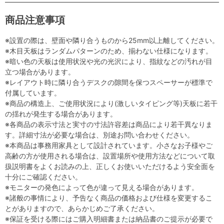
商品注意事項
※設置の際は、壁面や隣り合うものから25mm以上離してください。
※木目天板はランダムパターンのため、揃わない仕様になります。
※暗い色の天板は使用状況や光の光沢により、指紋などの汚れが目
立つ場合があります。
※レイアウト時に隣り合うデスクの隙間を保つスペーサーが標準で
付属しています。
※商品の構造上、ご使用状況により(激しいタイピング等)天板に若干
の揺れが発生する場合があります。
※各商品の表示寸法と実寸の寸法許容差は商品により若干異なりま
す。詳細寸法が必要な場合は、別途お問い合わせください。
※本商品は事務用家具として設計されています。小さなお子様やご
高齢の方が使用される場合は、設置場所や使用方法などについて取
扱説明書をよくお読みの上、正しくお使いいただけるよう安全面を
十分にご確認ください。
※モニターの発色によって色が違って見える場合があります。
※諸般の事情により、予告なく商品の価格および仕様を変更するこ
とがありますので、あらかじめご了承ください。
※保証を受ける際にはご購入明細書または納品書のご提示が必要で