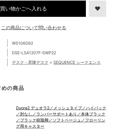
買い物かごへ入れる
この商品について問い合わせる
WS106092
DSE-LSA1207F-SWP22
デスク・昇降デスク
>
SEQUENCE シークエンス
すめの商品
Duora2 デュオラ2／メッシュタイプ／ハイバック
／肘なし／ランバーサポートあり／本体ブラック
／ブラック樹脂脚／ソフトベージュ／フローリン
グ用キャスター