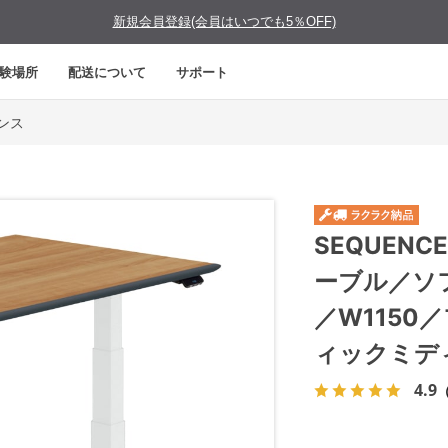
新規会員登録(会員はいつでも5％OFF)
験場所
配送について
サポート
エンス
SEQUEN
ーブル／ソ
／W115
ィックミデ
4.9