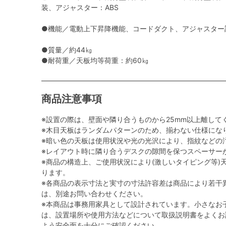
装、アジャスター：ABS
●機能／電動上下昇降機能、コードダクト、アジャスター調
●質量／約44㎏
●耐荷重／天板均等荷重：約60㎏
商品注意事項
※設置の際は、壁面や隣り合うものから25mm以上離して
※木目天板はランダムパターンのため、揃わない仕様にな
※暗い色の天板は使用状況や光の光沢により、指紋などの
※レイアウト時に隣り合うデスクの隙間を保つスペーサー
※商品の構造上、ご使用状況により(激しいタイピング等)
ります。
※各商品の表示寸法と実寸の寸法許容差は商品により若干
は、別途お問い合わせください。
※本商品は事務用家具として設計されています。小さなお
は、設置場所や使用方法などについて取扱説明書をよくお
よう安全面を十分にご確認ください。