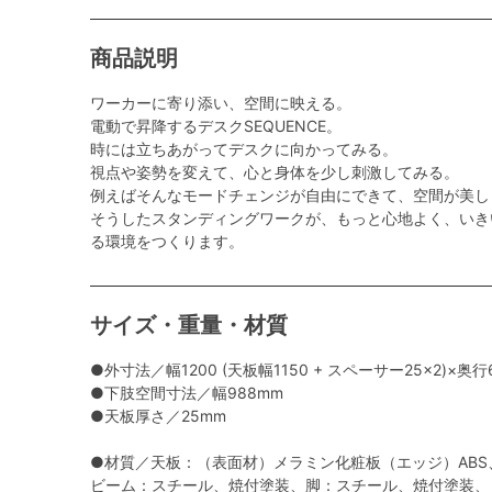
商品説明
ワーカーに寄り添い、空間に映える。
電動で昇降するデスクSEQUENCE。
時には立ちあがってデスクに向かってみる。
視点や姿勢を変えて、心と身体を少し刺激してみる。
例えばそんなモードチェンジが自由にできて、空間が美し
そうしたスタンディングワークが、もっと心地よく、いき
る環境をつくります。
サイズ・重量・材質
●外寸法／幅1200 (天板幅1150 + スペーサー25×2)×奥行
●下肢空間寸法／幅988mm
●天板厚さ／25mm
●材質／天板：（表面材）メラミン化粧板（エッジ）ABS
ビーム：スチール、焼付塗装、脚：スチール、焼付塗装、