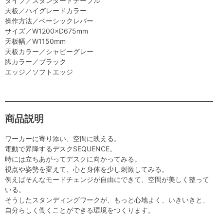
タイプ／スタンダードテーブル
天板／ハイグレードカラー
操作方法／ベーシックレバー
サイズ／W1200×D675mm
天板幅／W1150mm
天板カラー／シャビーグレー
脚カラー／ブラック
エッジ／ソフトエッジ
商品説明
ワーカーに寄り添い、空間に映える。
電動で昇降するデスクSEQUENCE。
時には立ちあがってデスクに向かってみる。
視点や姿勢を変えて、心と身体を少し刺激してみる。
例えばそんなモードチェンジが自由にできて、空間が美しく整って
いる。
そうしたスタンディングワークが、もっと心地よく、いきいきと、
自分らしく働くことができる環境をつくります。