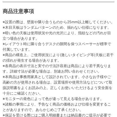
商品注意事項
※設置の際は、壁面や隣り合うものから25mm以上離してください。
※木目天板はランダムパターンのため、揃わない仕様になります。
※暗い色の天板は使用状況や光の光沢により、指紋などの汚れが目
立つ場合があります。
※レイアウト時に隣り合うデスクの隙間を保つスペーサーが標準で
付属しています。
※商品の構造上、ご使用状況により(激しいタイピング等)天板に若干
の揺れが発生する場合があります。
※各商品の表示寸法と実寸の寸法許容差は商品により若干異なりま
す。詳細寸法が必要な場合は、別途お問い合わせください。
※本商品は事務用家具として設計されています。小さなお子様やご
高齢の方が使用される場合は、設置場所や使用方法などについて取
扱説明書をよくお読みの上、正しくお使いいただけるよう安全面を
十分にご確認ください。
※モニターの発色によって色が違って見える場合があります。
※諸般の事情により、予告なく商品の価格および仕様を変更するこ
とがありますので、あらかじめご了承ください。
※保証を受ける際にはご購入明細書または納品書のご提示が必要で