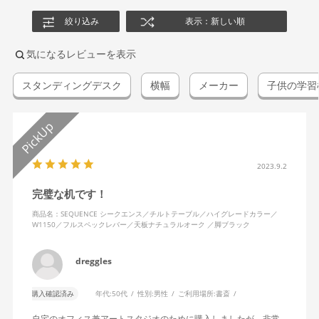
絞り込み
表示：新しい順
気になるレビューを表示
スタンディングデスク
横幅
メーカー
子供の学習
2023.9.2
完璧な机です！
商品名：SEQUENCE シークエンス／チルトテーブル／ハイグレードカラー／
W1150／フルスペックレバー／天板ナチュラルオーク ／脚ブラック
dreggles
購入確認済み
年代:
50代
性別:
男性
ご利用場所:
書斎
自宅のオフィス兼アートスタジオのために購入しましたが、非常