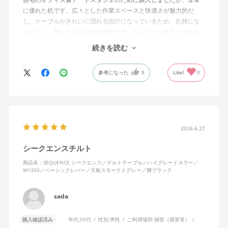
に優れた机です。広々とした作業スペースと快適さが魅力的だ
し、ケーブルがきれいに隠れる設計になっているため、乱雑にな
りにくく、目に入らないのが特徴です。コンピュータモニターを
置くスペースの高さも完璧で、長時間の作業でも疲れにくいで
続きを読む
す。
参考になった
8
Like!
0
昇降機能のおかげで、座っても立っても作業が可能で、その柔軟
性はデスクの下の掃除やオフィスの収納スペースへのアクセスを
容易にしてくれます。デスクの動作は滑らかでありながらも非常
に頑丈で、新しいingLifeデスクチェアとも完璧にマッチしていま
す。本当におすすめのアイテムです。
2026.6.27
シークエンスチルト
商品名：SEQUENCE シークエンス／チルトテーブル／ハイグレードカラー／
W1350／ベーシックレバー／天板スモークドグレー／脚ブラック
sada
購入確認済み
年代:
50代
性別:
男性
ご利用場所:
個室（寝室等）