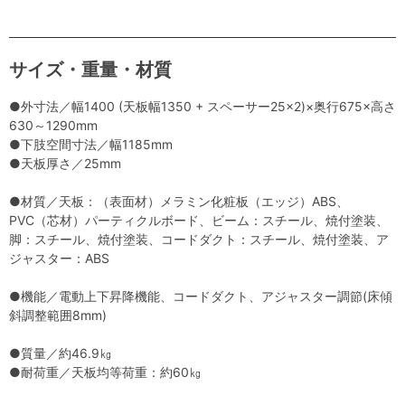
サイズ・重量・材質
●外寸法／幅1400 (天板幅1350 + スペーサー25×2)×奥行675×高さ
630～1290mm
●下肢空間寸法／幅1185mm
●天板厚さ／25mm
●材質／天板：（表面材）メラミン化粧板（エッジ）ABS、
PVC（芯材）パーティクルボード、ビーム：スチール、焼付塗装、
脚：スチール、焼付塗装、コードダクト：スチール、焼付塗装、ア
ジャスター：ABS
●機能／電動上下昇降機能、コードダクト、アジャスター調節(床傾
斜調整範囲8mm)
●質量／約46.9㎏
●耐荷重／天板均等荷重：約60㎏