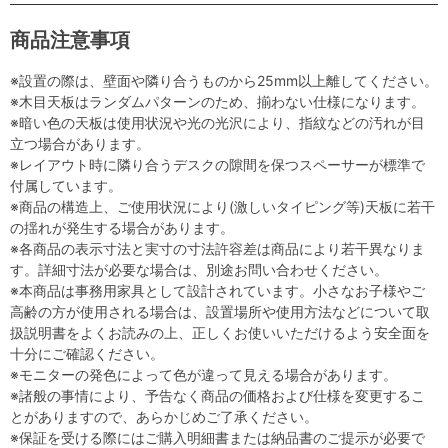
商品注意事項
※設置の際は、壁面や隣り合うものから25mm以上離してください。
※木目天板はランダムパターンのため、揃わない仕様になります。
※暗い色の天板は使用状況や光の光沢により、指紋などの汚れが目
立つ場合があります。
※レイアウト時に隣り合うデスクの隙間を保つスペーサーが標準で
付属しています。
※商品の構造上、ご使用状況により(激しいタイピング等)天板に若干
の揺れが発生する場合があります。
※各商品の表示寸法と実寸の寸法許容差は商品により若干異なりま
す。詳細寸法が必要な場合は、別途お問い合わせください。
※本商品は事務用家具として設計されています。小さなお子様やご
高齢の方が使用される場合は、設置場所や使用方法などについて取
扱説明書をよくお読みの上、正しくお使いいただけるよう安全面を
十分にご確認ください。
※モニターの発色によって色が違って見える場合があります。
※諸般の事情により、予告なく商品の価格および仕様を変更するこ
とがありますので、あらかじめご了承ください。
※保証を受ける際にはご購入明細書または納品書のご提示が必要で