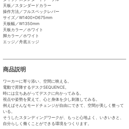
天板／スタンダードカラー
操作方法／フルスペックレバー
サイズ／W1400×D675mm
天板幅／W1350mm
天板カラー／ホワイト
脚カラー／ホワイト
エッジ／舟底エッジ
商品説明
ワーカーに寄り添い、空間に映える。
電動で昇降するデスクSEQUENCE。
時には立ちあがってデスクに向かってみる。
視点や姿勢を変えて、心と身体を少し刺激してみる。
例えばそんなモードチェンジが自由にできて、空間が美しく整って
いる。
そうしたスタンディングワークが、もっと心地よく、いきいきと、
自分らしく働くことができる環境をつくります。