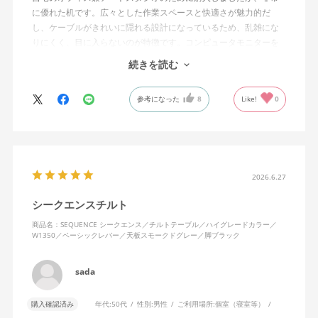
に優れた机です。広々とした作業スペースと快適さが魅力的だ
し、ケーブルがきれいに隠れる設計になっているため、乱雑にな
りにくく、目に入らないのが特徴です。コンピュータモニターを
置くスペースの高さも完璧で、長時間の作業でも疲れにくいで
続きを読む
す。
参考になった
8
Like!
0
昇降機能のおかげで、座っても立っても作業が可能で、その柔軟
性はデスクの下の掃除やオフィスの収納スペースへのアクセスを
容易にしてくれます。デスクの動作は滑らかでありながらも非常
に頑丈で、新しいingLifeデスクチェアとも完璧にマッチしていま
す。本当におすすめのアイテムです。
2026.6.27
シークエンスチルト
商品名：SEQUENCE シークエンス／チルトテーブル／ハイグレードカラー／
W1350／ベーシックレバー／天板スモークドグレー／脚ブラック
sada
購入確認済み
年代:
50代
性別:
男性
ご利用場所:
個室（寝室等）