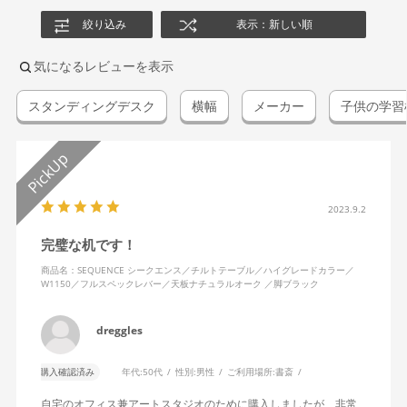
絞り込み
表示：新しい順
気になるレビューを表示
スタンディングデスク
横幅
メーカー
子供の学習
2023.9.2
完璧な机です！
商品名：SEQUENCE シークエンス／チルトテーブル／ハイグレードカラー／
W1150／フルスペックレバー／天板ナチュラルオーク ／脚ブラック
dreggles
購入確認済み
年代:
50代
性別:
男性
ご利用場所:
書斎
自宅のオフィス兼アートスタジオのために購入しましたが、非常