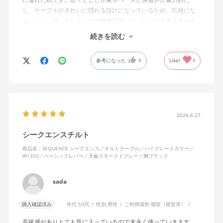
し、ケーブルがきれいに隠れる設計になっているため、乱雑にな
りにくく、目に入らないのが特徴です。コンピュータモニターを
置くスペースの高さも完璧で、長時間の作業でも疲れにくいで
続きを読む
す。
参考になった
8
Like!
0
昇降機能のおかげで、座っても立っても作業が可能で、その柔軟
性はデスクの下の掃除やオフィスの収納スペースへのアクセスを
容易にしてくれます。デスクの動作は滑らかでありながらも非常
に頑丈で、新しいingLifeデスクチェアとも完璧にマッチしていま
す。本当におすすめのアイテムです。
2026.6.27
シークエンスチルト
商品名：SEQUENCE シークエンス／チルトテーブル／ハイグレードカラー／
W1350／ベーシックレバー／天板スモークドグレー／脚ブラック
sada
購入確認済み
年代:
50代
性別:
男性
ご利用場所:
個室（寝室等）
高級感がありとても気に入っているので末永く使っていきます。