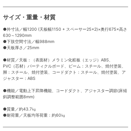
サイズ・重量・材質
●外寸法／幅1200 (天板幅1150 + スペーサー25×2)×奥行675×高さ
630～1290mm
●下肢空間寸法／幅988mm
●天板厚さ／25mm
●材質／天板：（表面材）メラミン化粧板（エッジ）ABS、
PVC（芯材）パーティクルボード、ビーム：スチール、焼付塗装、
脚：スチール、焼付塗装、コードダクト：スチール、焼付塗装、ア
ジャスター：ABS
●機能／電動上下昇降機能、コードダクト、アジャスター調節(床傾
斜調整範囲8mm)
●質量／約43.7㎏
●耐荷重／天板均等荷重：約60㎏