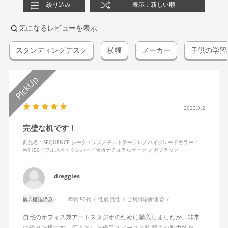
絞り込み
表示：新しい順
気になるレビューを表示
スタンディングデスク
横幅
メーカー
子供の学習
2023.9.2
完璧な机です！
商品名：SEQUENCE シークエンス／チルトテーブル／ハイグレードカラー／
W1150／フルスペックレバー／天板ナチュラルオーク ／脚ブラック
dreggles
購入確認済み
年代:
50代
性別:
男性
ご利用場所:
書斎
自宅のオフィス兼アートスタジオのために購入しましたが、非常
に優れた机です。広々とした作業スペースと快適さが魅力的だ