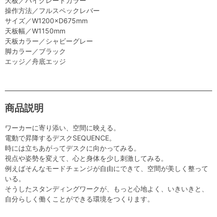
天板／ハイグレードカラー
操作方法／フルスペックレバー
サイズ／W1200×D675mm
天板幅／W1150mm
天板カラー／シャビーグレー
脚カラー／ブラック
エッジ／舟底エッジ
商品説明
ワーカーに寄り添い、空間に映える。
電動で昇降するデスクSEQUENCE。
時には立ちあがってデスクに向かってみる。
視点や姿勢を変えて、心と身体を少し刺激してみる。
例えばそんなモードチェンジが自由にできて、空間が美しく整って
いる。
そうしたスタンディングワークが、もっと心地よく、いきいきと、
自分らしく働くことができる環境をつくります。