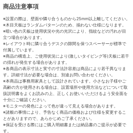
商品注意事項
※設置の際は、壁面や隣り合うものから25mm以上離してください。
※木目天板はランダムパターンのため、揃わない仕様になります。
※暗い色の天板は使用状況や光の光沢により、指紋などの汚れが目
立つ場合があります。
※レイアウト時に隣り合うデスクの隙間を保つスペーサーが標準で
付属しています。
※商品の構造上、ご使用状況により(激しいタイピング等)天板に若干
の揺れが発生する場合があります。
※各商品の表示寸法と実寸の寸法許容差は商品により若干異なりま
す。詳細寸法が必要な場合は、別途お問い合わせください。
※本商品は事務用家具として設計されています。小さなお子様やご
高齢の方が使用される場合は、設置場所や使用方法などについて取
扱説明書をよくお読みの上、正しくお使いいただけるよう安全面を
十分にご確認ください。
※モニターの発色によって色が違って見える場合があります。
※諸般の事情により、予告なく商品の価格および仕様を変更するこ
とがありますので、あらかじめご了承ください。
※保証を受ける際にはご購入明細書または納品書のご提示が必要で
す。