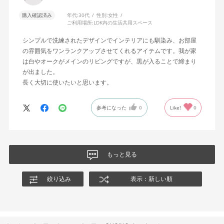
購入確認済み
年代:
30代
性別:
女性
ご利用場所:
LDK内の生活共用スペース
シンプルで洗練されたデザインでインテリアにも馴染み、お部屋
の雰囲気をワンランクアップさせてくれるアイテムです。我が家
は白やオークがメインのリビングですが、黒が入ることで締まり
が出ました。
長く大切に使いたいと思います。
参考になった
0
Like!
0
もっと見る
絞り込み
表示：新しい順