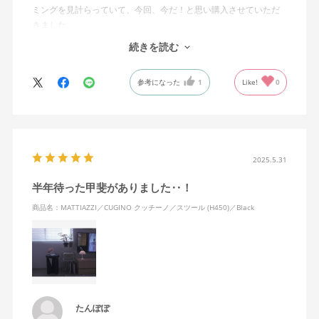
ミングを見計らっていて、今回、今だ！と思い購入させていただ
きました。
重みとオークの質感が本当に素敵で…
続きを読む
ブラックと迷ったこともあったのですが、木目がとても綺麗であ
ることと、我が家のインテリアとの相性を考えても、やはりナチ
参考になった
1
Like!
0
ュラルにしてよかったです。
配送に関しても、とても丁寧に対応していただきました。
誠にありがとうございました。
2025.5.31
半年待った甲斐がありました‥！
商品名：MATTIAZZI／CUGINO クッチーノ／スツール (H450)／Black
たんぽぽ