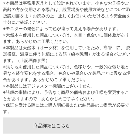
※本商品は事務用家具として設計されています。小さなお子様やご
高齢の方が使用される場合は、設置場所や使用方法などについて取
扱説明書をよくお読みの上、正しくお使いいただけるよう安全面を
十分にご確認ください。
※モニターの発色によって色が違って見える場合があります。
※天然木を使用した商品については、木目・色合いに個体差があり
ます。あらかじめご了承ください。
※本製品は天然木（オーク材）を使用しているため、導管、節、 虎
斑模様、温度に伴う伸縮による筋（線や隙間）が出る場合がござい
ます。（上記画像参照）
※張り地を使用した商品については、色移りや、一般的な張り地と
異なる経年変化をする場合、色合いや風合いが製品ごとに異なる場
合があります。あらかじめご了承ください。
※本製品にはアジャスター機能はございません。
※諸般の事情により、予告なく商品の価格および仕様を変更するこ
とがありますので、あらかじめご了承ください。
※保証を受ける際にはご購入明細書または納品書のご提示が必要で
す。
商品詳細はこちら