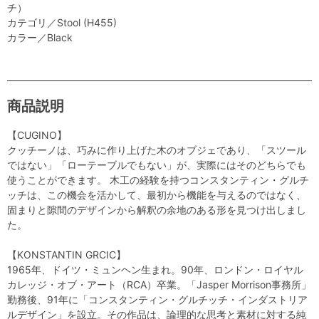
チ）
カテゴリ／Stool (H455)
カラー／Black
商品説明
【CUGINO】
クッチーノは、巧みに作り上げた木のオブジェであり、「スツール
ではない」「ローテーブルでもない」が、実際にはそのどちらでも
使うことができます。 木工の経験を持つコンスタンティン・グルチ
ッチは、この機会を活かして、最初から機能を与えるのではなく、
固まりと隙間のデザインから解釈の余地のある形を見つけ出しまし
た。
【KONSTANTIN GRCIC】
1965年、ドイツ・ミュンヘン生まれ。90年、ロンドン・ロイヤル
カレッジ・オブ・アート（RCA）卒業。「Jasper Morrison事務所」
勤務後、91年に「コンスタンティン・グルチッチ・インダストリア
ルデザイン」を設立。その作品は、論理的な思考と素材に対する純