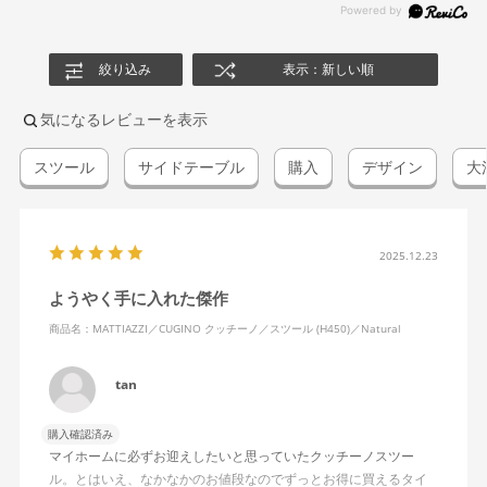
絞り込み
表示：新しい順
気になるレビューを表示
スツール
サイドテーブル
購入
デザイン
大
2025.12.23
ようやく手に入れた傑作
商品名：MATTIAZZI／CUGINO クッチーノ／スツール (H450)／Natural
tan
購入確認済み
マイホームに必ずお迎えしたいと思っていたクッチーノスツー
ル。とはいえ、なかなかのお値段なのでずっとお得に買えるタイ