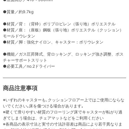
●質量／約9.7kg
●材質／背：（背枠）ポリプロピレン（張り地）ポリエステル
●材質／座：（座板）鋼板（張り地）ポリエステル（クッション）
モールドウレタン
●材質／脚：強化ナイロン、キャスター：ポリウレタン
●機能／ガス圧昇降式、背ロッキング、ロッキング強さ調整、ポス
チャーサポートスリット
●必要工具／no.2ドライバー
商品注意事項
※いずれのキャスターも､クッションフロアー上ではご使用にならな
いでください｡床を傷つける場合があります｡
※硬くて滑りやすい材質のフローリング床でキャスターが転がり過
ぎてしまう場合は、チェアマットなどをご利用ください
※各商品の表示寸法と実寸の寸法許容差は商品により若干異なりま