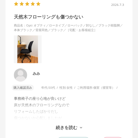
2026.7.3
天然木フローリングも傷つかない
商品名：Opti オプティ／ロータイプ／ローバック／肘なし／ブラック樹脂脚／
本体ブラック／背座同色／ブラック／［宅配・お客様組立］
みみ
購入確認済み
年代:
50代
性別:
女性
ご利用場所:
個室（寝室等）
事務椅子の座り心地が良いけど
床が天然木のフローリングなので
リフォームしたばかりだし
傷つかないか心配しましたが
大丈夫でした。
続きを読む