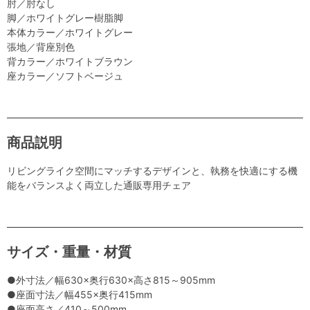
肘／肘なし
脚／ホワイトグレー樹脂脚
本体カラー／ホワイトグレー
張地／背座別色
背カラー／ホワイトブラウン
座カラー／ソフトベージュ
商品説明
リビングライク空間にマッチするデザインと、執務を快適にする機
能をバランスよく両立した通販専用チェア
サイズ・重量・材質
●外寸法／幅630×奥行630×高さ815～905mm
●座面寸法／幅455×奥行415mm
●座面高さ／410～500mm