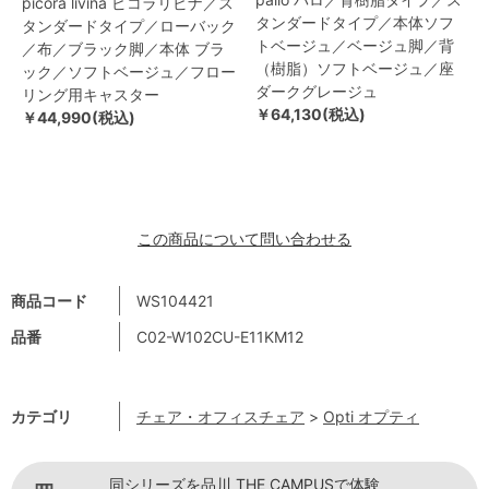
picora livina ピコラリビナ／ス
タンダードタイプ／本体ソフ
タンダードタイプ／ローバック
トベージュ／ベージュ脚／背
／布／ブラック脚／本体 ブラ
（樹脂）ソフトベージュ／座
ック／ソフトベージュ／フロー
ダークグレージュ
リング用キャスター
￥64,130(税込)
￥44,990(税込)
この商品について問い合わせる
商品コード
WS104421
品番
C02-W102CU-E11KM12
カテゴリ
チェア・オフィスチェア
>
Opti オプティ
同シリーズを品川 THE CAMPUSで体験