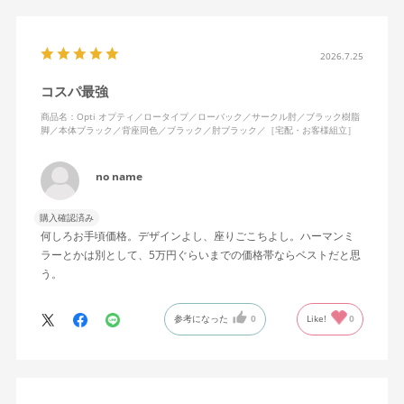
2026.7.25
コスパ最強
商品名：Opti オプティ／ロータイプ／ローバック／サークル肘／ブラック樹脂
脚／本体ブラック／背座同色／ブラック／肘ブラック／［宅配・お客様組立］
no name
購入確認済み
何しろお手頃価格。デザインよし、座りごこちよし。ハーマンミ
ラーとかは別として、5万円ぐらいまでの価格帯ならベストだと思
う。
参考になった
0
Like!
0