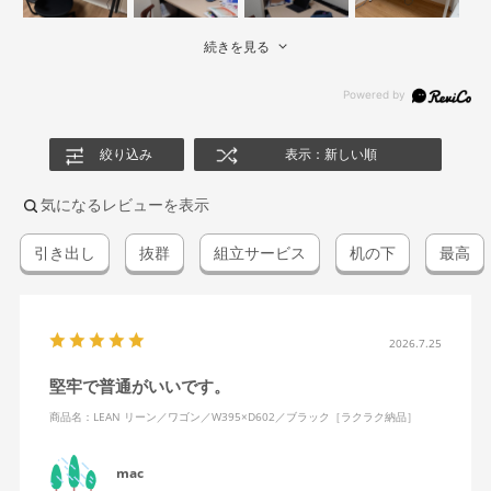
続きを見る
絞り込み
表示：新しい順
気になるレビューを表示
引き出し
抜群
組立サービス
机の下
最高
2026.7.25
堅牢で普通がいいです。
商品名：LEAN リーン／ワゴン／W395×D602／ブラック［ラクラク納品］
mac