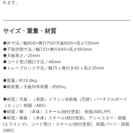
れます。
サイズ・重量・材質
●外寸法／幅800×奥行700(天板600)×高さ720mm
●下肢空間寸法／幅722×奥行645×高さ692mm
●天板厚さ／25mm
●コード受け開口寸法／48mm
●トレーブロック寸法／幅75ｘ奥行き95ｘ高さ25mm
●質量／約15.8kg
●耐荷重／天板均等荷重：約60㎏
●材質／天板：（表面）メラミン化粧板（芯材）パーチクルボード
（エッジ）樹脂（ABS）
●材質／脚：（本体）スチール(焼付塗装)、樹脂(ABS,PP)
●材質／幕板：（本体）スチール(焼付塗装)、アジャスター：樹脂
(エラストマ)、コード受け：スチール(焼付塗装)、樹脂パーツ：樹脂
(ABS)