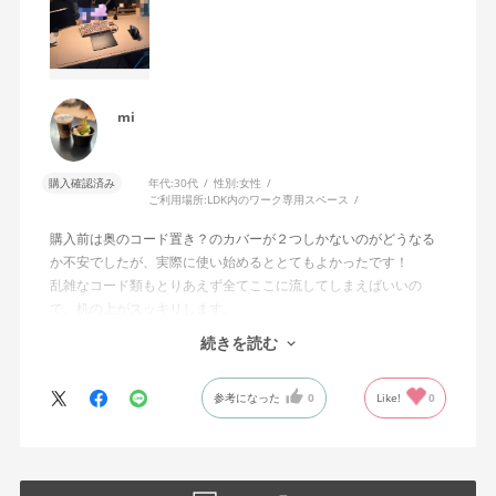
mi
購入確認済み
年代:
30代
性別:
女性
ご利用場所:
LDK内のワーク専用スペース
購入前は奥のコード置き？のカバーが２つしかないのがどうなる
か不安でしたが、実際に使い始めるととてもよかったです！
乱雑なコード類もとりあえず全てここに流してしまえばいいの
で、机の上がスッキリします。
続きを読む
机の色も柔らかい桃色みのある色で、かわいらしいです。机自体
の作りもしっかりしておりこのお値段で組み立て作業もしていた
参考になった
0
Like!
0
だけて、とても良い買い物ができました！