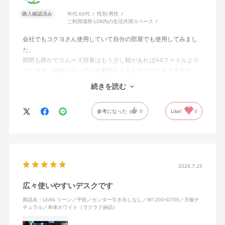
購入確認済み
年代:
60代
性別:
男性
ご利用場所:
LDK内の生活共用スペース
会社でもコクヨさん使用していて自分の部屋でも使用してみまし
た。
開閉も静かでスムーズ容量はもう少し幅があればA4ファイルより
少し大きい封筒に入っている書類も入るんですがまぁ大丈夫で
す。経年仕様に耐えることは実証済みなのです すっこし高いで
続きを読む
すがコストパフォーマンスには優れていると思います。
参考になった
0
Like!
0
2026.7.25
広々使いやすいデスクです
商品名：LEAN リーン／平机／センター引き出しなし／W1200×D700／天板ナ
チュラル／本体ホワイト［ラクラク納品］