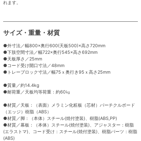
れます。
サイズ・重量・材質
●外寸法／幅800×奥行600(天板500)×高さ720mm
●下肢空間寸法／幅722×奥行545×高さ692mm
●天板厚さ／25mm
●コード受け開口寸法／48mm
●トレーブロック寸法／幅75ｘ奥行き95ｘ高さ25mm
●質量／約14.4kg
●耐荷重／天板均等荷重：約60㎏
●材質／天板：（表面）メラミン化粧板（芯材）パーチクルボード
（エッジ）樹脂（ABS）
●材質／脚：（本体）スチール(焼付塗装)、樹脂(ABS,PP)
●材質／幕板：（本体）スチール(焼付塗装)、アジャスター：樹脂
(エラストマ)、コード受け：スチール(焼付塗装)、樹脂パーツ：樹脂
(ABS)