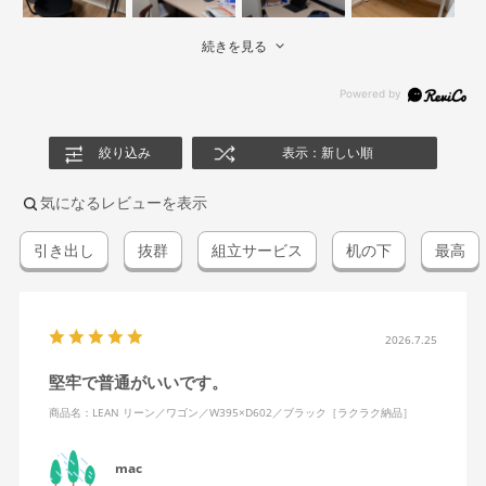
続きを見る
絞り込み
表示：新しい順
気になるレビューを表示
引き出し
抜群
組立サービス
机の下
最高
2026.7.25
堅牢で普通がいいです。
商品名：LEAN リーン／ワゴン／W395×D602／ブラック［ラクラク納品］
mac