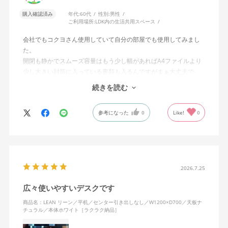
購入確認済み
年代:
60代
性別:
男性
ご利用場所:
LDK内の生活共用スペース
会社でもコクヨさん使用していて自分の部屋でも使用してみまし
た。
開閉も静かでスムーズ容量はもう少し幅があればA4ファイルより
少し大きい封筒に入っている書類も入るんですがまぁ大丈夫で
す。経年仕様に耐えることは実証済みなのです すっこし高いで
続きを読む
すがコストパフォーマンスには優れていると思います。
参考になった
0
Like!
0
2026.7.25
広々使いやすいデスクです
商品名：LEAN リーン／平机／センター引き出しなし／W1200×D700／天板ナ
チュラル／本体ホワイト［ラクラク納品］