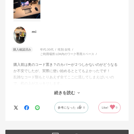
mi
購入確認済み
年代:
30代
性別:
女性
ご利用場所:
LDK内のワーク専用スペース
購入前は奥のコード置き？のカバーが２つしかないのがどうなる
か不安でしたが、実際に使い始めるととてもよかったです！
乱雑なコード類もとりあえず全てここに流してしまえばいいの
で、机の上がスッキリします。
続きを読む
机の色も柔らかい桃色みのある色で、かわいらしいです。机自体
の作りもしっかりしておりこのお値段で組み立て作業もしていた
参考になった
0
Like!
0
だけて、とても良い買い物ができました！