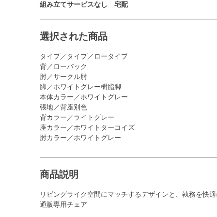
組み立てサービスなし 宅配
選択された商品
タイプ／タイプ／ロータイプ
背／ローバック
肘／サークル肘
脚／ホワイトグレー樹脂脚
本体カラー／ホワイトグレー
張地／背座別色
背カラー／ライトグレー
座カラー／ホワイトターコイズ
肘カラー／ホワイトグレー
商品説明
リビングライク空間にマッチするデザインと、執務を快適
通販専用チェア