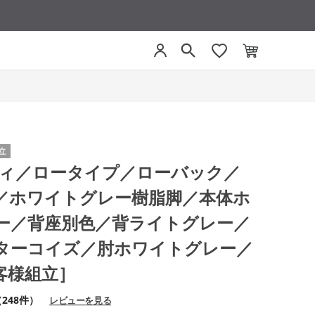
プティ／ロータイプ／ローバック／
／ホワイトグレー樹脂脚／本体ホ
ー／背座別色／背ライトグレー／
ターコイズ／肘ホワイトグレー／
客様組立］
248件）
レビューを見る