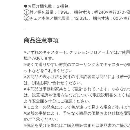
●お届け梱包数：２梱包
①肘／梱包質量：1.99㎏、梱包寸法：幅240×奥行370×高
②チェア本体／梱包質量：12.33㎏、梱包寸法：605×奥行
商品注意事項
※いずれのキャスターも､クッションフロアー上ではご使
場合があります｡
※硬くて滑りやすい材質のフローリング床でキャスターが
ットなどをご利用ください
※各商品の表示寸法と実寸の寸法許容差は商品により若干
は、別途お問い合わせください。
※本商品は事務用家具として設計されています。小さなお
は、設置場所や使用方法などについて取扱説明書をよくお
よう安全面を十分にご確認ください。
※モニターの発色によって色が違って見える場合がありま
※諸般の事情により、予告なく商品の価格および仕様を変
めご了承ください。
※保証を受ける際にはご購入明細書または納品書のご提示