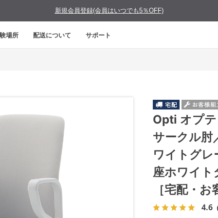
新規会員登録(会員はいつでも5％OFF)
験場所
配送について
サポート
Opti オ
サークル肘
ワイトグレ
座ホワイト
［宅配・お
4.6
（