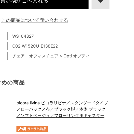
買い物かごへ入れる
この商品について問い合わせる
WS104327
C02-W152CU-E138E22
チェア・オフィスチェア
>
Opti オプティ
すめの商品
picora livina ピコラリビナ／スタンダードタイプ
／ローバック／布／ブラック脚／本体 ブラック
／ソフトベージュ／フローリング用キャスター