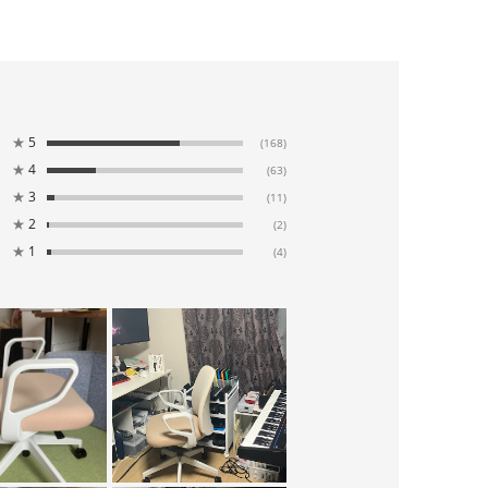
★
5
(168)
★
4
(63)
★
3
(11)
★
2
(2)
★
1
(4)