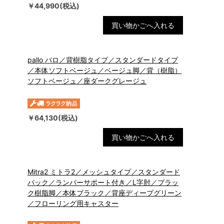
￥44,990(税込)
買い物かごへ入れる
pallo パロ／背樹脂タイプ／スタンダードタイプ
／本体ソフトベージュ／ベージュ脚／背（樹脂）
ソフトベージュ／座ダークグレージュ
￥64,130(税込)
買い物かごへ入れる
Mitra2 ミトラ2／メッシュタイプ／スタンダード
バック／ランバーサポート付き／L字肘／ブラッ
ク樹脂脚／本体ブラック／背座ディープグリーン
／フローリング用キャスター