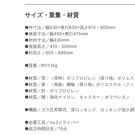
サイズ・重量・材質
●外寸法／幅630×奥行630×高さ815～905mm
●座面寸法／幅455×奥行415mm
●肘内寸法／幅430mm
●座面高さ／410～500mm
●肘高さ／605～695mm
●質量／約11.1kg
●材質／背：（背枠）ポリプロピレン（張り地）ポリエス
●材質／座：（座板）鋼板（張り地）ポリエステル（クッ
●材質／肘：ポリプロピレン
●材質／脚：強化ナイロン、キャスター：ポリウレタン
●機能／ガス圧昇降式、背ロッキング、ロッキング強さ調
●必要工具／no.2ドライバー
●組立時間目安／15分