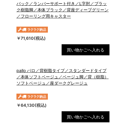
バック／ランバーサポート付き／L字肘／ブラッ
ク樹脂脚／本体ブラック／背座ディープグリーン
／フローリング用キャスター
￥71,610(税込)
買い物かごへ入れる
pallo パロ／背樹脂タイプ／スタンダードタイプ
／本体ソフトベージュ／ベージュ脚／背（樹脂）
ソフトベージュ／座ダークグレージュ
￥64,130(税込)
買い物かごへ入れる