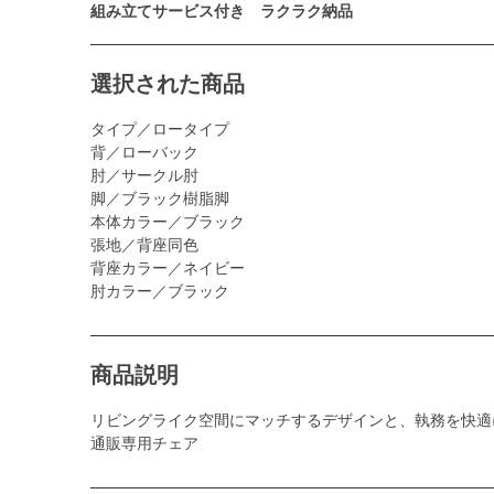
組み立てサービス付き ラクラク納品
選択された商品
タイプ／ロータイプ
背／ローバック
肘／サークル肘
脚／ブラック樹脂脚
本体カラー／ブラック
張地／背座同色
背座カラー／ネイビー
肘カラー／ブラック
商品説明
リビングライク空間にマッチするデザインと、執務を快適
通販専用チェア