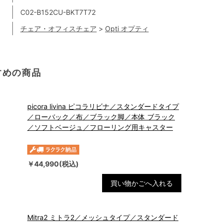
C02-B152CU-BKT7T72
チェア・オフィスチェア
>
Opti オプティ
すめの商品
picora livina ピコラリビナ／スタンダードタイプ
／ローバック／布／ブラック脚／本体 ブラック
／ソフトベージュ／フローリング用キャスター
￥44,990(税込)
買い物かごへ入れる
Mitra2 ミトラ2／メッシュタイプ／スタンダード