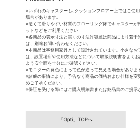
※いずれのキャスターも､クッションフロアー上ではご使
場合があります｡
※硬くて滑りやすい材質のフローリング床でキャスターが
ットなどをご利用ください
※各商品の表示寸法と実寸の寸法許容差は商品により若干
は、別途お問い合わせください。
※本商品は事務用家具として設計されています。小さなお
は、設置場所や使用方法などについて取扱説明書をよくお
よう安全面を十分にご確認ください。
※モニターの発色によって色が違って見える場合がありま
※諸般の事情により、予告なく商品の価格および仕様を変
めご了承ください。
※保証を受ける際にはご購入明細書または納品書のご提示
「Opti」TOPへ