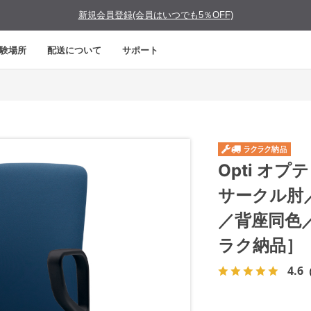
新規会員登録(会員はいつでも5％OFF)
験場所
配送について
サポート
Opti オ
サークル肘
／背座同色
ラク納品］
4.6
（