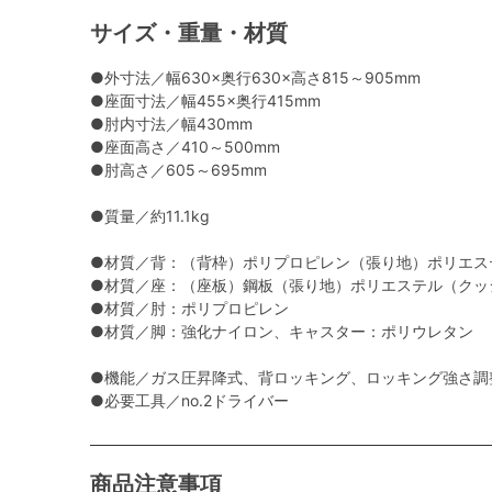
サイズ・重量・材質
●外寸法／幅630×奥行630×高さ815～905mm
●座面寸法／幅455×奥行415mm
●肘内寸法／幅430mm
●座面高さ／410～500mm
●肘高さ／605～695mm
●質量／約11.1kg
●材質／背：（背枠）ポリプロピレン（張り地）ポリエス
●材質／座：（座板）鋼板（張り地）ポリエステル（クッ
●材質／肘：ポリプロピレン
●材質／脚：強化ナイロン、キャスター：ポリウレタン
●機能／ガス圧昇降式、背ロッキング、ロッキング強さ調
●必要工具／no.2ドライバー
商品注意事項