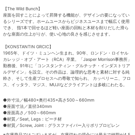
【The Wild Bunch】
座面を回すことによって昇降する機能が、デザインの要になってい
るシリーズです。ホームユースからビジネスユースまで幅広く使用
でき、 指1本で回せるほど軽い座面の回転と木材を削りだした滑ら
かな座面の仕上がりが、使い心地の良さを感じさせます。
【KONSTANTIN GRCIC】
1965年、ドイツ・ミュンヘン生まれ。90年、ロンドン・ロイヤル
カレッジ・オブ・アート（RCA）卒業。「Jasper Morrison事務所」
勤務後、91年に「コンスタンティン・グルチッチ・インダストリア
ルデザイン」を設立。その作品は、論理的な思考と素材に対する純
粋さ、そして生産プロセスへの尊敬で知られ、 カッペリーニ、フロ
ス、イッタラ、マジス、MUJIなどクライアントは多岐にわたる。
●外寸法／幅480×奥行435×高さ500～660mm
●座面寸法／直径340mm
●座面高さ／500～660mm
●材質／Seat, Legs：ビーチ材
●材質／Screw, Joint：グラスファイバー入りポリプロピレン
※在庫商品ではございますが、在庫切れの場合には最大で納期が4.5