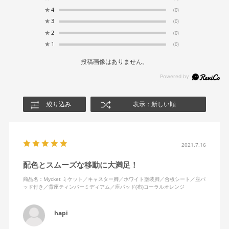
★
4
(0)
★
3
(0)
★
2
(0)
★
1
(0)
投稿画像はありません。
絞り込み
表示：新しい順
2021.7.16
配色とスムーズな移動に大満足！
商品名：Mycket ミケット／キャスター脚／ホワイト塗装脚／合板シート／座パ
ッド付き／背座ティンバーミディアム／座パッド(布)コーラルオレンジ
hapi