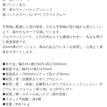
座パッド／あり
背・座カラー／パーシアンレッド
座パッドカラー／(レザー) ブライトグレー
手荷物に配慮した背の形状。小さな手荷物が背の端から滑りにくい
よう、緩やかなカーブを描いています。
フルラウンドシート。どの方向からでも腰掛けやすい、丸みを帯び
た座面形状です。
30mm厚のクッション。厚みのあるウレタンを採用し、心地よく身
体をサポートします。
●外寸法／幅535×奥行605×高さ1095mm
●座面寸法／幅412×奥行410mm
●座面高さ／760mm(ステップ高さ:278mm)
●材質／背：抗菌剤入りポリプロピレン
●材質／座：（座板）抗菌剤入りポリプロピレン（クッション）ポ
リウレタンフォーム（張り地）エコPVCレザー
●材質／脚：スチール丸パイプ（焼付塗装）
●スタック可能数／床4脚
●質量／約6.1ｋｇ