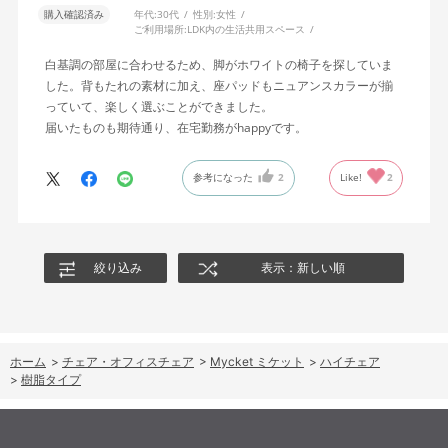
購入確認済み
年代:
30代
性別:
女性
ご利用場所:
LDK内の生活共用スペース
白基調の部屋に合わせるため、脚がホワイトの椅子を探していま
した。背もたれの素材に加え、座パッドもニュアンスカラーが揃
っていて、楽しく選ぶことができました。
届いたものも期待通り、在宅勤務がhappyです。
参考になった
2
Like!
2
絞り込み
表示：新しい順
ホーム
>
チェア・オフィスチェア
>
Mycket ミケット
>
ハイチェア
>
樹脂タイプ