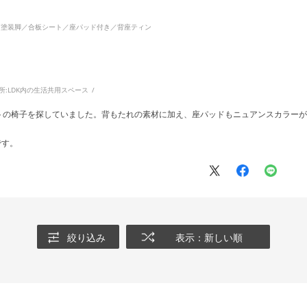
！
イト塗装脚／合板シート／座パッド付き／背座ティン
所:
LDK内の生活共用スペース
トの椅子を探していました。背もたれの素材に加え、座パッドもニュアンスカラーが
です。
絞り込み
表示：新しい順