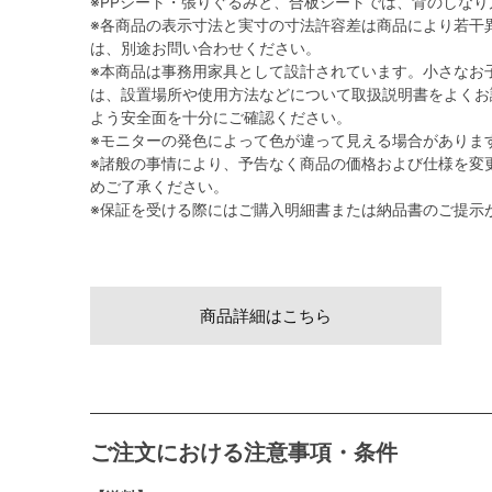
※PPシート・張りぐるみと、合板シートでは、背のしな
※各商品の表示寸法と実寸の寸法許容差は商品により若干
は、別途お問い合わせください。
※本商品は事務用家具として設計されています。小さなお
は、設置場所や使用方法などについて取扱説明書をよくお
よう安全面を十分にご確認ください。
※モニターの発色によって色が違って見える場合がありま
※諸般の事情により、予告なく商品の価格および仕様を変
めご了承ください。
※保証を受ける際にはご購入明細書または納品書のご提示
商品詳細はこちら
ご注文における注意事項・条件