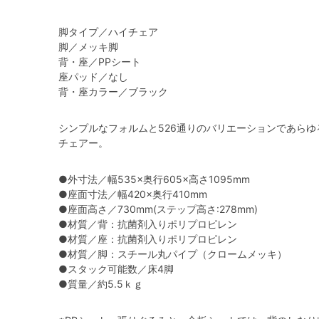
脚タイプ／ハイチェア
脚／メッキ脚
背・座／PPシート
座パッド／なし
背・座カラー／ブラック
シンプルなフォルムと526通りのバリエーションであら
チェアー。
●外寸法／幅535×奥行605×高さ1095mm
●座面寸法／幅420×奥行410mm
●座面高さ／730mm(ステップ高さ:278mm)
●材質／背：抗菌剤入りポリプロピレン
●材質／座：抗菌剤入りポリプロピレン
●材質／脚：スチール丸パイプ（クロームメッキ）
●スタック可能数／床4脚
●質量／約5.5ｋｇ