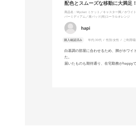
配色とスムーズな移動に大満足
商品名：Mycket ミケット／キャスター脚／ホワ
バーミディアム／座パッド(布)コーラルオレンジ
hapi
購入確認済み
年代:
30代
性別:
女性
ご利用場
白基調の部屋に合わせるため、脚がホワイ
た。
届いたものも期待通り、在宅勤務がhappy