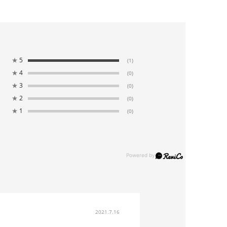
★
5
(1)
★
4
(0)
★
3
(0)
★
2
(0)
★
1
(0)
2021.7.16