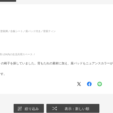
！
イト塗装脚／合板シート／座パッド付き／背座ティン
所:
LDK内の生活共用スペース
トの椅子を探していました。背もたれの素材に加え、座パッドもニュアンスカラーが
です。
絞り込み
表示：新しい順