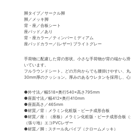
脚タイプ／サークル脚
脚／メッキ脚
背・座／合板シート
座パッド／あり
背・座カラー／ティンバーミディアム
座パッドカラー／(レザー) ブライトグレー
手荷物に配慮した背の形状。小さな手荷物が背の端から滑
いています。
フルラウンドシート。どの方向からでも腰掛けやすい、丸
30mm厚のクッション。厚みのあるウレタンを採用し、
●外寸法／幅518×奥行540×高さ795mm
●座面寸法／幅412×奥行410mm
●座面高さ／465mm
●材質／背：メラミン化粧版・ビーチ成形合板
●材質／座：（座板）メラミン化粧版・ビーチ成形合板（
（張り地）エコPVCレザー
●材質／脚：スチール丸パイプ（クロームメッキ）