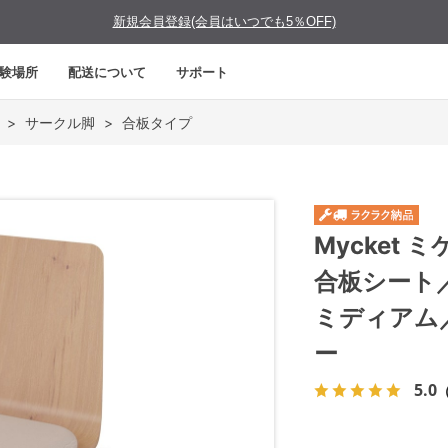
新規会員登録(会員はいつでも5％OFF)
験場所
配送について
サポート
>
サークル脚
>
合板タイプ
Mycket
合板シート
ミディアム
ー
5.0