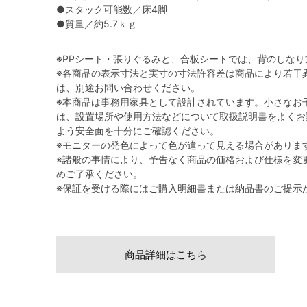
●スタック可能数／床4脚
●質量／約5.7ｋｇ
※PPシート・張りぐるみと、合板シートでは、背のしな
※各商品の表示寸法と実寸の寸法許容差は商品により若干
は、別途お問い合わせください。
※本商品は事務用家具として設計されています。小さなお
は、設置場所や使用方法などについて取扱説明書をよくお
よう安全面を十分にご確認ください。
※モニターの発色によって色が違って見える場合がありま
※諸般の事情により、予告なく商品の価格および仕様を変
めご了承ください。
※保証を受ける際にはご購入明細書または納品書のご提示
商品詳細はこちら