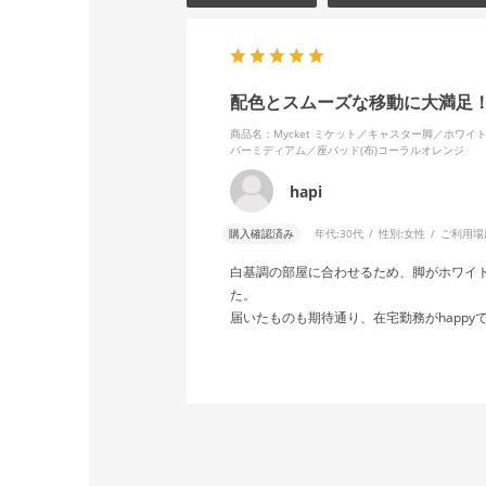
配色とスムーズな移動に大満足
商品名：Mycket ミケット／キャスター脚／ホワ
バーミディアム／座パッド(布)コーラルオレンジ
hapi
購入確認済み
年代:
30代
性別:
女性
ご利用場
白基調の部屋に合わせるため、脚がホワイ
た。
届いたものも期待通り、在宅勤務がhappy