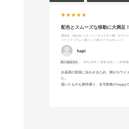
配色とスムーズな移動に大満足
商品名：Mycket ミケット／キャスター脚／ホワ
バーミディアム／座パッド(布)コーラルオレンジ
hapi
購入確認済み
年代:
30代
性別:
女性
ご利用場
白基調の部屋に合わせるため、脚がホワイ
た。
届いたものも期待通り、在宅勤務がhappy