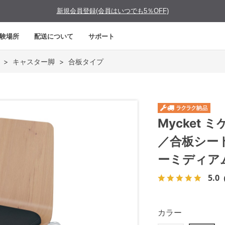
新規会員登録(会員はいつでも5％OFF)
験場所
配送について
サポート
>
キャスター脚
>
合板タイプ
Mycket
／合板シー
ーミディア
5.0
カラー