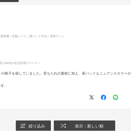
！
イト塗装脚／合板シート／座パッド付き／背座ティン
所:
LDK内の生活共用スペース
トの椅子を探していました。背もたれの素材に加え、座パッドもニュアンスカラーが
です。
絞り込み
表示：新しい順