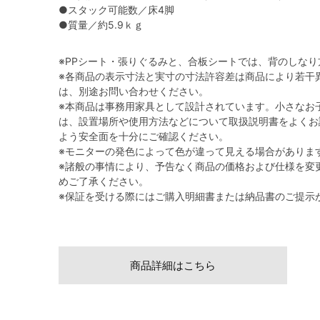
●スタック可能数／床4脚
●質量／約5.9ｋｇ
※PPシート・張りぐるみと、合板シートでは、背のしな
※各商品の表示寸法と実寸の寸法許容差は商品により若干
は、別途お問い合わせください。
※本商品は事務用家具として設計されています。小さなお
は、設置場所や使用方法などについて取扱説明書をよくお
よう安全面を十分にご確認ください。
※モニターの発色によって色が違って見える場合がありま
※諸般の事情により、予告なく商品の価格および仕様を変
めご了承ください。
※保証を受ける際にはご購入明細書または納品書のご提示
商品詳細はこちら