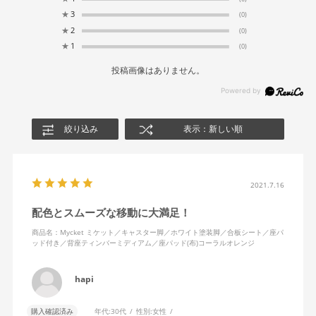
★
3
(0)
★
2
(0)
★
1
(0)
投稿画像はありません。
絞り込み
表示：新しい順
2021.7.16
配色とスムーズな移動に大満足！
商品名：Mycket ミケット／キャスター脚／ホワイト塗装脚／合板シート／座パ
ッド付き／背座ティンバーミディアム／座パッド(布)コーラルオレンジ
hapi
購入確認済み
年代:
30代
性別:
女性