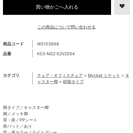
この商品について問い合わせる
商品コード
WS103898
品番
K03-M22-E2VZE64
カテゴリ
チェア・オフィスチェア
>
Mycket ミケット
>
キ
ャスター脚
>
樹脂タイプ
脚タイプ／キャスター脚
脚／メッキ脚
背・座／PPシート
座パッド／あり
背・座カラー／ライトグレー