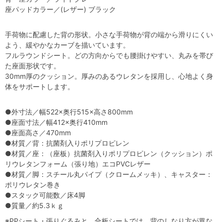
座パッドカラー／(レザー) ブラック
手荷物に配慮した背の形状。小さな手荷物が背の端から滑りにくい
よう、緩やかなカーブを描いています。
フルラウンドシート。どの方向からでも腰掛けやすい、丸みを帯び
た座面形状です。
30mm厚のクッション。厚みのあるウレタンを採用し、心地よく身
体をサポートします。
●外寸法／幅522×奥行515×高さ800mm
●座面寸法／幅412×奥行410mm
●座面高さ／470mm
●材質／背：抗菌剤入りポリプロピレン
●材質／座：（座板）抗菌剤入りポリプロピレン（クッション）ポ
リウレタンフォーム（張り地）エコPVCレザー
●材質／脚：スチール丸パイプ（クロームメッキ）、キャスター：
ポリウレタン巻き
●スタック可能数／床4脚
●質量／約5.3ｋｇ
※PPシート・張りぐるみと、合板シートでは、背のしなり方が異な