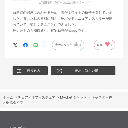
ご利用場所:
LDK内の生活共用スペース
白基調の部屋に合わせるため、脚がホワイトの椅子を探していま
した。背もたれの素材に加え、座パッドもニュアンスカラーが揃
っていて、楽しく選ぶことができました。
届いたものも期待通り、在宅勤務がhappyです。
参考になった
2
Like!
2
絞り込み
表示：新しい順
ホーム
>
チェア・オフィスチェア
>
Mycket ミケット
>
キャスター脚
>
樹脂タイプ