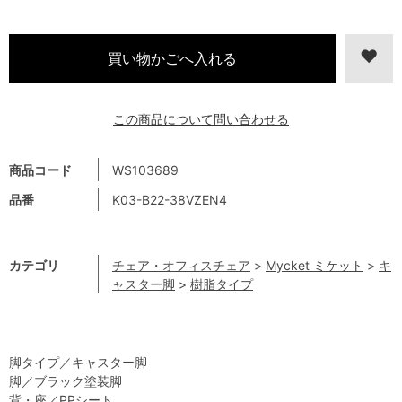
この商品について問い合わせる
商品コード
WS103689
品番
K03-B22-38VZEN4
カテゴリ
チェア・オフィスチェア
>
Mycket ミケット
>
キ
ャスター脚
>
樹脂タイプ
脚タイプ／キャスター脚
脚／ブラック塗装脚
背・座／PPシート