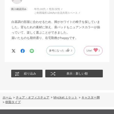
購入確認済み
年代:
30代
性別:
女性
ご利用場所:
LDK内の生活共用スペース
白基調の部屋に合わせるため、脚がホワイトの椅子を探していま
した。背もたれの素材に加え、座パッドもニュアンスカラーが揃
っていて、楽しく選ぶことができました。
届いたものも期待通り、在宅勤務がhappyです。
参考になった
2
Like!
2
絞り込み
表示：新しい順
ホーム
>
チェア・オフィスチェア
>
Mycket ミケット
>
キャスター脚
>
樹脂タイプ