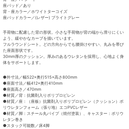
座パッド／あり
背・座カラー／ホワイトターコイズ
座パッドカラー／(レザー) ブライトグレー
手荷物に配慮した背の形状。小さな手荷物が背の端から滑りにくい
よう、緩やかなカーブを描いています。
フルラウンドシート。どの方向からでも腰掛けやすい、丸みを帯び
た座面形状です。
30mm厚のクッション。厚みのあるウレタンを採用し、心地よく身
体をサポートします。
●外寸法／幅522×奥行515×高さ800mm
●座面寸法／幅412×奥行410mm
●座面高さ／470mm
●材質／背：抗菌剤入りポリプロピレン
●材質／座：（座板）抗菌剤入りポリプロピレン（クッション）ポ
リウレタンフォーム（張り地）エコPVCレザー
●材質／脚：スチール丸パイプ（焼付塗装）、キャスター：ポリウ
レタン巻き
●スタック可能数／床4脚