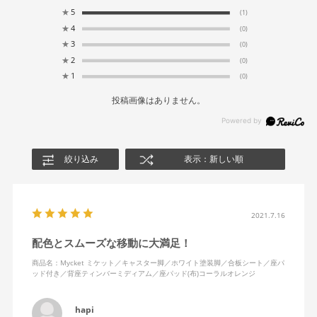
★
5
(1)
★
4
(0)
★
3
(0)
★
2
(0)
★
1
(0)
投稿画像はありません。
絞り込み
表示：新しい順
2021.7.16
配色とスムーズな移動に大満足！
商品名：Mycket ミケット／キャスター脚／ホワイト塗装脚／合板シート／座パ
ッド付き／背座ティンバーミディアム／座パッド(布)コーラルオレンジ
hapi